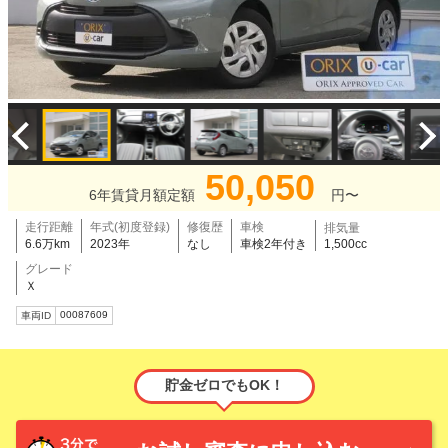
50,050
6年賃貸月額定額
円〜
走行距離
年式(初度登録)
修復歴
車検
排気量
6.6万km
2023年
なし
車検2年付き
1,500cc
グレード
Ｘ
00087609
車両ID
貯金ゼロでもOK！