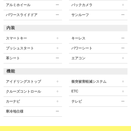
○
アルミホイール
ー
バックカメラ
パワースライドドア
ー
サンルーフ
ー
内装
○
スマートキー
キーレス
ー
○
プッシュスタート
パワーシート
ー
○
革シート
ー
エアコン
機能
○
○
アイドリングストップ
衝突被害軽減システム
○
ETC
○
クルーズコントロール
○
カーナビ
テレビ
ー
寒冷地仕様
ー