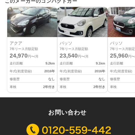
このメーカーのコンパクトカー
アクア
パッソ
パッソ
7
年リース月額定額
7
年リース月額定額
7
年リース月額定
24,970
23,540
25,960
円〜/月
円〜/月
円〜
走行距離
9.2
km
走行距離
9.1
km
走行距離
年式(初度登録)
2016
年
年式(初度登録)
2016
年
年式(初度登録)
修復歴
なし
修復歴
なし
修復歴
車検
2年付き
車検
2年付き
車検
お問い合わせ