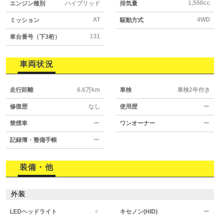
1,500cc
エンジン種別
ハイブリッド
排気量
AT
4WD
ミッション
駆動方式
131
車台番号（下3桁）
車両状況
走行距離
6.6万km
車検
車検2年付き
修復歴
なし
使用歴
ー
禁煙車
ー
ワンオーナー
ー
記録簿・整備手帳
ー
装備・他
外装
○
LEDヘッドライト
キセノン(HID)
ー