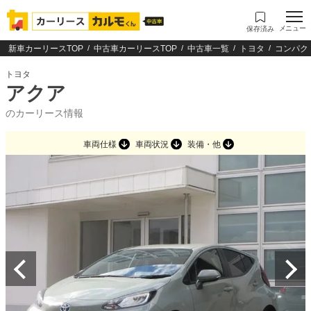
メニュー
保存済み
新車カーリースTOP
中古車カーリースTOP
中古車一覧
トヨタ
コンパク
トヨタ
アクア
のカーリース情報
車両仕様
車両状況
装備・他