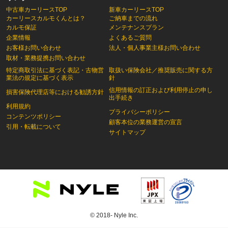
中古車カーリースTOP
新車カーリースTOP
カーリースカルモくんとは？
ご納車までの流れ
カルモ保証
メンテナンスプラン
企業情報
よくあるご質問
お客様お問い合わせ
法人・個人事業主様お問い合わせ
取材・業務提携お問い合わせ
特定商取引法に基づく表記・古物営
取扱い保険会社／推奨販売に関する方
業法の規定に基づく表示
針
信用情報の訂正および利用停止の申し
損害保険代理店等における勧誘方針
出手続き
利用規約
プライバシーポリシー
コンテンツポリシー
顧客本位の業務運営の宣言
引用・転載について
サイトマップ
© 2018- Nyle Inc.