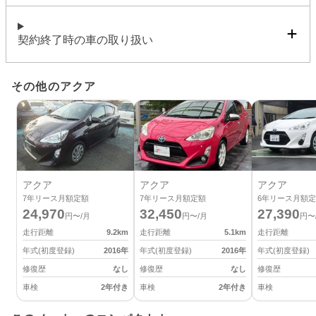
契約終了時の車の取り扱い
その他のアクア
アクア
アクア
アクア
7
年リース月額定額
7
年リース月額定額
6
年リース月額定
24,970
32,450
27,390
円〜/月
円〜/月
円〜
走行距離
9.2
km
走行距離
5.1
km
走行距離
年式(初度登録)
2016
年
年式(初度登録)
2016
年
年式(初度登録)
修復歴
なし
修復歴
なし
修復歴
車検
2年付き
車検
2年付き
車検