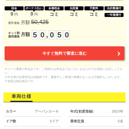
頭金
ボーナス払い
各種税金
自賠責
手数料
法的整備付
0
0
コミ
コミ
コミ
円
円
一年補償付
50,425
月額
通常価格
5
0
0
5
0
,
ネット割
月額
適用価格
今すぐ無料で審査に進む
※リース審査の申込みです。ご契約のお申込みではございませんのでお気軽にお試しくださ
い。
※中古車の在庫状況は流動的です。審査中にご希望の車種がなくなる可能性もございます。
※金額は税込表記です。
車両仕様
カラー
アーバンカーキ
年式(初度登録)
2023年
ドア数
5ドア
乗車定員
5名