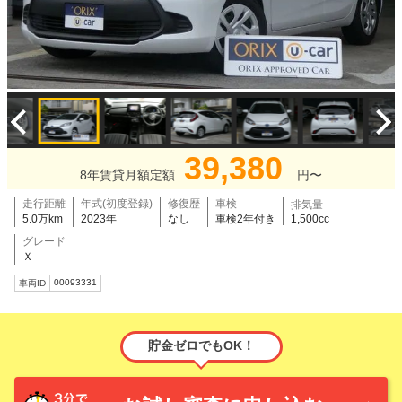
39,380
8年賃貸月額定額
円〜
走行距離
年式(初度登録)
修復歴
車検
排気量
5.0万km
2023年
なし
車検2年付き
1,500cc
グレード
Ｘ
00093331
車両ID
貯金ゼロでもOK！