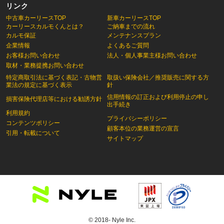
リンク
中古車カーリースTOP
新車カーリースTOP
カーリースカルモくんとは？
ご納車までの流れ
カルモ保証
メンテナンスプラン
企業情報
よくあるご質問
お客様お問い合わせ
法人・個人事業主様お問い合わせ
取材・業務提携お問い合わせ
特定商取引法に基づく表記・古物営
取扱い保険会社／推奨販売に関する方
業法の規定に基づく表示
針
信用情報の訂正および利用停止の申し
損害保険代理店等における勧誘方針
出手続き
利用規約
プライバシーポリシー
コンテンツポリシー
顧客本位の業務運営の宣言
引用・転載について
サイトマップ
© 2018- Nyle Inc.