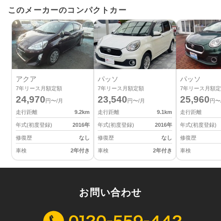
このメーカーのコンパクトカー
アクア
パッソ
パッソ
7
年リース月額定額
7
年リース月額定額
7
年リース月額定
24,970
23,540
25,960
円〜/月
円〜/月
円〜
走行距離
9.2
km
走行距離
9.1
km
走行距離
年式(初度登録)
2016
年
年式(初度登録)
2016
年
年式(初度登録)
修復歴
なし
修復歴
なし
修復歴
車検
2年付き
車検
2年付き
車検
お問い合わせ