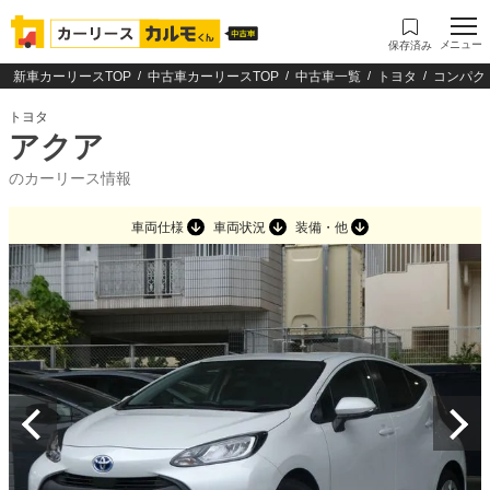
メニュー
保存済み
新車カーリースTOP
中古車カーリースTOP
中古車一覧
トヨタ
コンパク
トヨタ
アクア
のカーリース情報
車両仕様
車両状況
装備・他