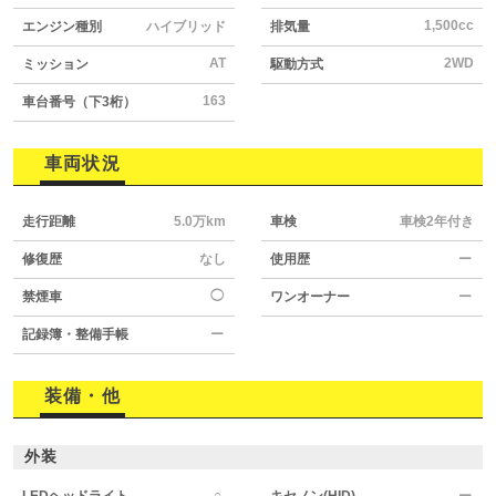
1,500cc
エンジン種別
ハイブリッド
排気量
AT
2WD
ミッション
駆動方式
163
車台番号（下3桁）
車両状況
走行距離
5.0万km
車検
車検2年付き
修復歴
なし
使用歴
ー
◯
禁煙車
ワンオーナー
ー
記録簿・整備手帳
ー
装備・他
外装
○
LEDヘッドライト
キセノン(HID)
ー