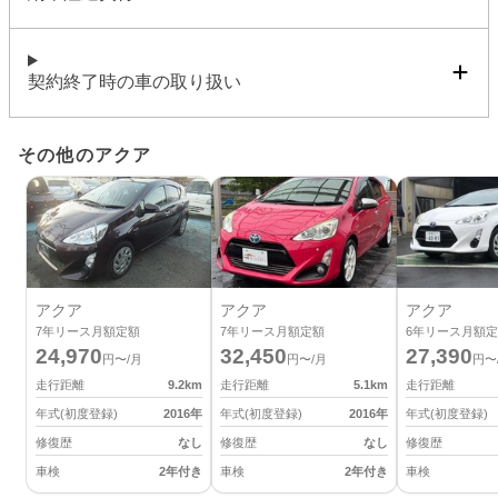
契約終了時の車の取り扱い
その他のアクア
アクア
アクア
アクア
7
年リース月額定額
7
年リース月額定額
6
年リース月額定
24,970
32,450
27,390
円〜/月
円〜/月
円〜
走行距離
9.2
km
走行距離
5.1
km
走行距離
年式(初度登録)
2016
年
年式(初度登録)
2016
年
年式(初度登録)
修復歴
なし
修復歴
なし
修復歴
車検
2年付き
車検
2年付き
車検