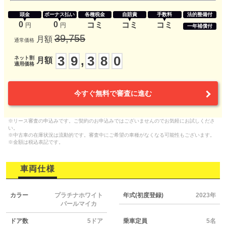
頭金
ボーナス払い
各種税金
自賠責
手数料
法的整備付
0
0
コミ
コミ
コミ
円
円
一年補償付
39,755
月額
通常価格
3
9
3
8
0
,
ネット割
月額
適用価格
今すぐ無料で審査に進む
※リース審査の申込みです。ご契約のお申込みではございませんのでお気軽にお試しくださ
い。
※中古車の在庫状況は流動的です。審査中にご希望の車種がなくなる可能性もございます。
※金額は税込表記です。
車両仕様
カラー
プラチナホワイト
年式(初度登録)
2023年
パールマイカ
ドア数
5ドア
乗車定員
5名