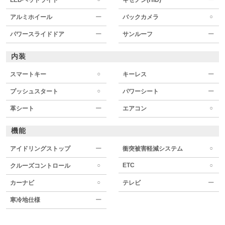
○
アルミホイール
ー
バックカメラ
パワースライドドア
ー
サンルーフ
ー
内装
○
スマートキー
キーレス
ー
○
プッシュスタート
パワーシート
ー
○
革シート
ー
エアコン
機能
○
アイドリングストップ
ー
衝突被害軽減システム
○
ETC
○
クルーズコントロール
○
カーナビ
テレビ
ー
寒冷地仕様
ー