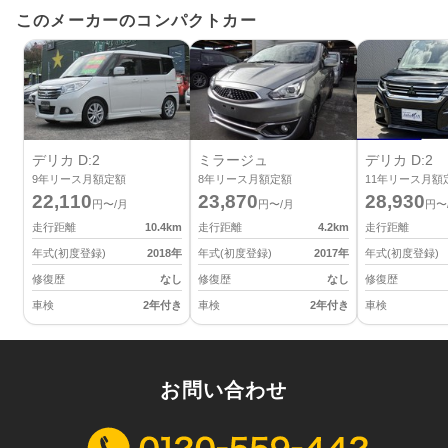
このメーカーのコンパクトカー
デリカ D:2
ミラージュ
デリカ D:2
9
年リース月額定額
8
年リース月額定額
11
年リース月額
22,110
23,870
28,930
円〜/月
円〜/月
円〜
走行距離
10.4
km
走行距離
4.2
km
走行距離
年式(初度登録)
2018
年
年式(初度登録)
2017
年
年式(初度登録)
修復歴
なし
修復歴
なし
修復歴
車検
2年付き
車検
2年付き
車検
お問い合わせ