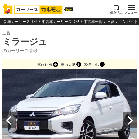
メニュー
保存済み
新車カーリースTOP
中古車カーリースTOP
中古車一覧
三菱
コンパクト
三菱
ミラージュ
のカーリース情報
車両仕様
車両状況
装備・他