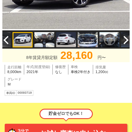
28,160
8年賃貸月額定額
円〜
年式(初度登録)
修復歴
車検
走行距離
排気量
8,000km
2021年
なし
車検2年付き
1,200cc
グレード
Ｍ
00093719
車両ID
貯金ゼロでもOK！