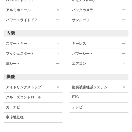
○
アルミホイール
バックカメラ
ー
パワースライドドア
ー
サンルーフ
ー
内装
○
スマートキー
キーレス
ー
○
プッシュスタート
パワーシート
ー
○
革シート
ー
エアコン
機能
○
○
アイドリングストップ
衝突被害軽減システム
ETC
クルーズコントロール
ー
ー
カーナビ
ー
テレビ
ー
寒冷地仕様
ー