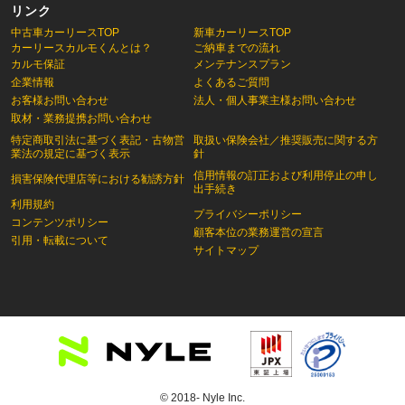
リンク
中古車カーリースTOP
新車カーリースTOP
カーリースカルモくんとは？
ご納車までの流れ
カルモ保証
メンテナンスプラン
企業情報
よくあるご質問
お客様お問い合わせ
法人・個人事業主様お問い合わせ
取材・業務提携お問い合わせ
特定商取引法に基づく表記・古物営
取扱い保険会社／推奨販売に関する方
業法の規定に基づく表示
針
信用情報の訂正および利用停止の申し
損害保険代理店等における勧誘方針
出手続き
利用規約
プライバシーポリシー
コンテンツポリシー
顧客本位の業務運営の宣言
引用・転載について
サイトマップ
© 2018- Nyle Inc.