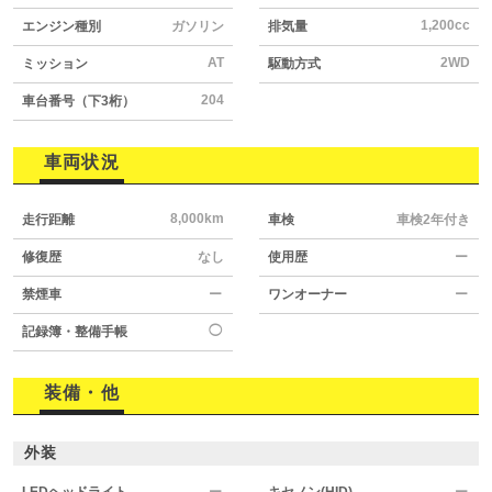
1,200cc
エンジン種別
ガソリン
排気量
AT
2WD
ミッション
駆動方式
204
車台番号（下3桁）
車両状況
8,000km
走行距離
車検
車検2年付き
修復歴
なし
使用歴
ー
禁煙車
ー
ワンオーナー
ー
◯
記録簿・整備手帳
装備・他
外装
LEDヘッドライト
ー
キセノン(HID)
ー