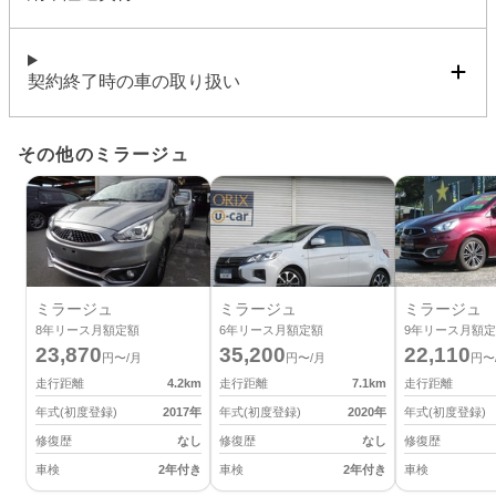
契約終了時の車の取り扱い
その他のミラージュ
ミラージュ
ミラージュ
ミラージュ
8
年リース月額定額
6
年リース月額定額
9
年リース月額定
23,870
35,200
22,110
円〜/月
円〜/月
円〜
走行距離
4.2
km
走行距離
7.1
km
走行距離
年式(初度登録)
2017
年
年式(初度登録)
2020
年
年式(初度登録)
修復歴
なし
修復歴
なし
修復歴
車検
2年付き
車検
2年付き
車検