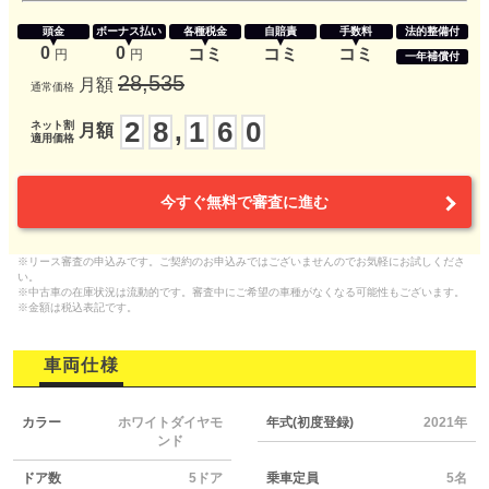
頭金
ボーナス払い
各種税金
自賠責
手数料
法的整備付
0
0
コミ
コミ
コミ
円
円
一年補償付
28,535
月額
通常価格
2
8
1
6
0
,
ネット割
月額
適用価格
今すぐ無料で審査に進む
※リース審査の申込みです。ご契約のお申込みではございませんのでお気軽にお試しくださ
い。
※中古車の在庫状況は流動的です。審査中にご希望の車種がなくなる可能性もございます。
※金額は税込表記です。
車両仕様
カラー
ホワイトダイヤモ
年式(初度登録)
2021年
ンド
ドア数
5ドア
乗車定員
5名