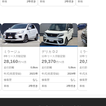
車検
2年付き
車検
2年付き
車検
2
ミラージュ
デリカ D:2
ミラージュ
8
年リース月額定額
11
年リース月額定額
10
年リース月額定額
28,160
29,370
20,570
円〜/月
円〜/月
円〜/月
走行距離
0.8
km
走行距離
5.8
km
走行距離
年式(初度登録)
2021
年
年式(初度登録)
2024
年
年式(初度登録)
修復歴
なし
修復歴
なし
修復歴
車検
2年付き
車検
2年付き
車検