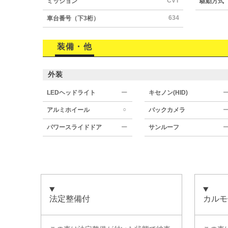
CVT
ミッション
駆動方式
634
車台番号（下3桁）
装備・他
外装
LEDヘッドライト
ー
キセノン(HID)
○
アルミホイール
バックカメラ
パワースライドドア
ー
サンルーフ
法定整備付
カルモ