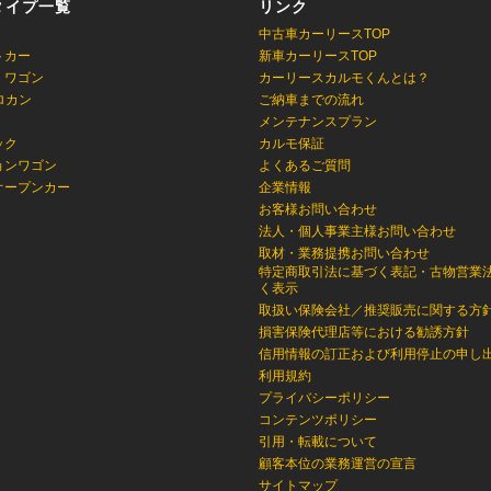
タイプ一覧
リンク
中古車カーリースTOP
トカー
新車カーリースTOP
・ワゴン
カーリースカルモくんとは？
ロカン
ご納車までの流れ
メンテナンスプラン
ック
カルモ保証
ョンワゴン
よくあるご質問
オープンカー
企業情報
お客様お問い合わせ
法人・個人事業主様お問い合わせ
取材・業務提携お問い合わせ
特定商取引法に基づく表記・古物営業
く表示
取扱い保険会社／推奨販売に関する方
損害保険代理店等における勧誘方針
信用情報の訂正および利用停止の申し
利用規約
プライバシーポリシー
コンテンツポリシー
引用・転載について
顧客本位の業務運営の宣言
サイトマップ