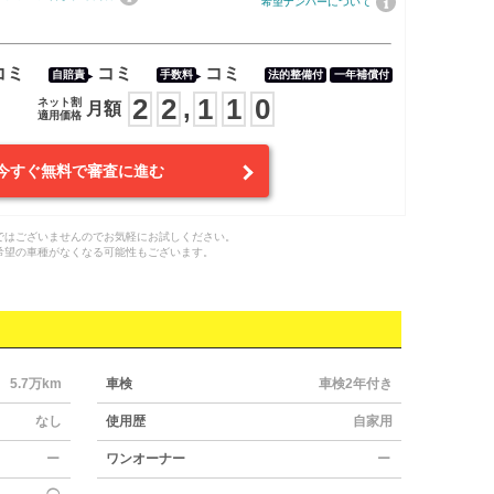
希望ナンバーについて
コミ
コミ
コミ
自賠責
手数料
法的整備付
一年補償付
2
2
1
1
0
,
ネット割
月額
適用価格
今すぐ無料で審査に進む
ではございませんのでお気軽にお試しください。
希望の車種がなくなる可能性もございます。
5.7万km
車検
車検2年付き
なし
使用歴
自家用
ー
ワンオーナー
ー