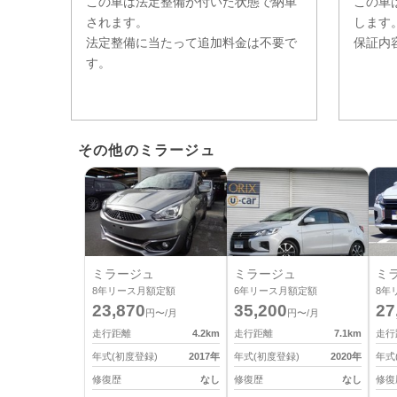
この車は法定整備が付いた状態で納車
この車
されます。
します
法定整備に当たって追加料金は不要で
保証内
す。
その他のミラージュ
ミラージュ
ミラージュ
ミ
8
年リース月額定額
6
年リース月額定額
8
年
23,870
35,200
27
円〜/月
円〜/月
走行距離
4.2
km
走行距離
7.1
km
走行
年式(初度登録)
2017
年
年式(初度登録)
2020
年
年式
修復歴
なし
修復歴
なし
修復