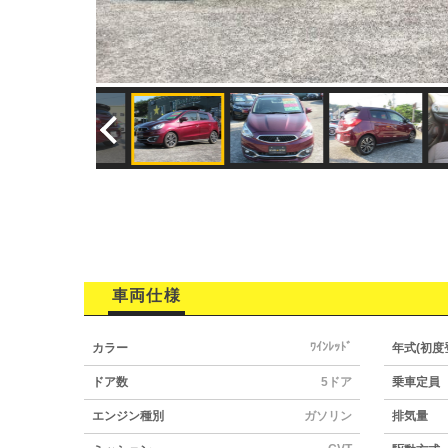
車両仕様
ﾜｲﾝﾚｯﾄﾞ
カラー
年式(初度
ドア数
5ドア
乗車定員
エンジン種別
ガソリン
排気量