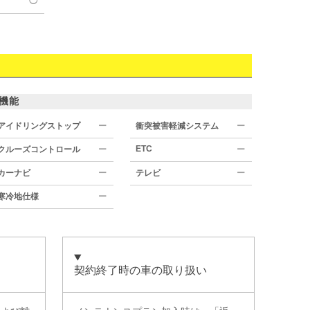
◯
機能
アイドリングストップ
ー
衝突被害軽減システム
ー
ETC
クルーズコントロール
ー
ー
カーナビ
ー
テレビ
ー
寒冷地仕様
ー
契約終了時の車の取り扱い