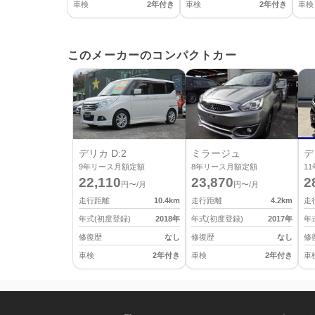
車検
2年付き
車検
2年付き
車検
このメーカーのコンパクトカー
デリカ D:2
ミラージュ
デ
9
年リース月額定額
8
年リース月額定額
11
22,110
23,870
2
円〜/月
円〜/月
走行距離
10.4
km
走行距離
4.2
km
走
年式(初度登録)
2018
年
年式(初度登録)
2017
年
年
修復歴
なし
修復歴
なし
修
車検
2年付き
車検
2年付き
車