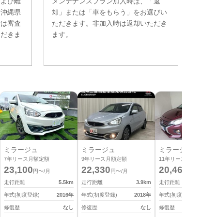
および離
メンテナンスプラン加入時は、「返
。沖縄県
却」または「車をもらう」をお選びい
費は審査
ただきます。非加入時は返却いただき
ただきま
ます。
ミラージュ
ミラージュ
ミラージュ
7
年リース月額定額
9
年リース月額定額
11
年リース月額定額
23,100
22,330
20,460
円〜/月
円〜/月
円〜/月
走行距離
5.5
km
走行距離
3.9
km
走行距離
2
年式(初度登録)
2016
年
年式(初度登録)
2018
年
年式(初度登録)
2
修復歴
なし
修復歴
なし
修復歴