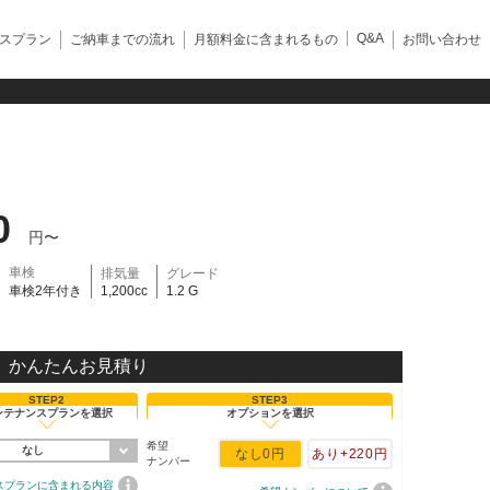
Q&A
スプラン
ご納車までの流れ
月額料金に含まれるもの
お問い合わせ
0
円〜
車検
排気量
グレード
車検2年付き
1,200cc
1.2 G
かんたんお見積り
STEP2
STEP3
ンテナンスプランを選択
オプションを選択
希望
なし
なし
0円
あり
+220円
ナンバー
スプランに含まれる内容