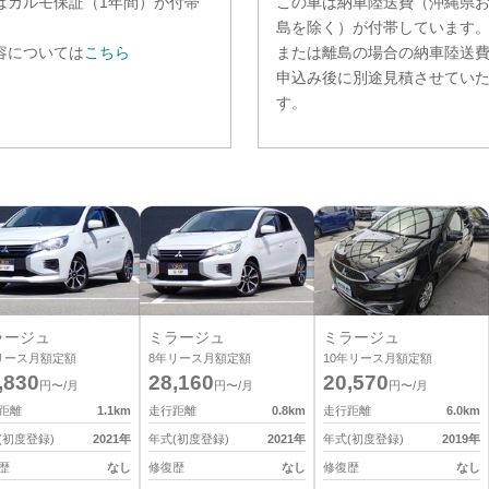
は
カルモ保証（1年間）
が付帯
この車は納車陸送費（沖縄県
。
島を除く）が付帯しています
容については
こちら
または離島の場合の納車陸送
申込み後に別途見積させてい
す。
ラージュ
ミラージュ
ミラージュ
リース月額定額
8
年リース月額定額
10
年リース月額定額
,830
28,160
20,570
円〜/月
円〜/月
円〜/月
距離
1.1
km
走行距離
0.8
km
走行距離
6.0
km
(初度登録)
2021
年
年式(初度登録)
2021
年
年式(初度登録)
2019
年
歴
なし
修復歴
なし
修復歴
なし