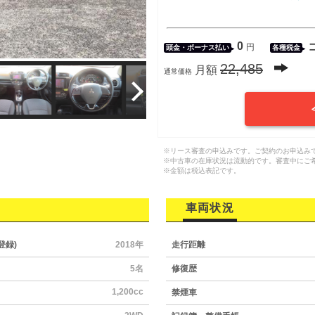
0
円
頭金・
ボーナス払い
各種税金
22,485
月額
通常価格
※リース審査の申込みです。ご契約のお申込み
※中古車の在庫状況は流動的です。審査中にご
※金額は税込表記です。
車両状況
登録)
2018年
走行距離
5名
修復歴
1,200cc
禁煙車