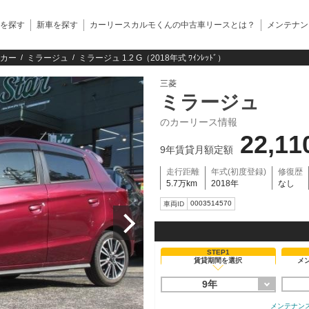
を探す
新車を探す
カーリースカルモくんの中古車リースとは？
メンテナン
カー
ミラージュ
ミラージュ 1.2 G（2018年式 ﾜｲﾝﾚｯﾄﾞ）
三菱
ミラージュ
のカーリース情報
22,11
9年賃貸月額定額
走行距離
年式(初度登録)
修復歴
5.7万km
2018年
なし
0003514570
車両ID
STEP1
賃貸期間を選択
メ
9年
メンテナン