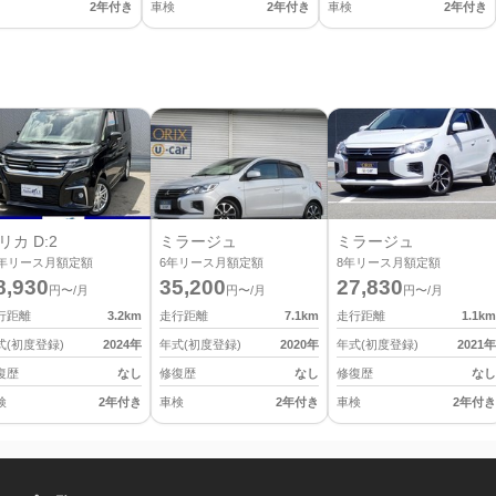
2年付き
車検
2年付き
車検
2年付き
リカ D:2
ミラージュ
ミラージュ
年リース月額定額
6
年リース月額定額
8
年リース月額定額
8,930
35,200
27,830
円〜/月
円〜/月
円〜/月
行距離
3.2
km
走行距離
7.1
km
走行距離
1.1
km
式(初度登録)
2024
年
年式(初度登録)
2020
年
年式(初度登録)
2021
年
復歴
なし
修復歴
なし
修復歴
なし
検
2年付き
車検
2年付き
車検
2年付き