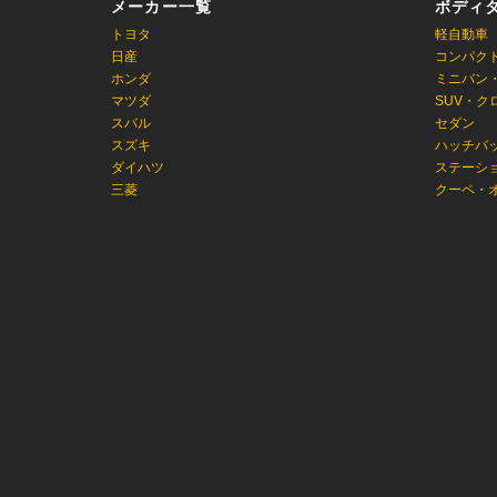
メーカー一覧
ボディ
トヨタ
軽自動車
日産
コンパク
ホンダ
ミニバン
マツダ
SUV・ク
スバル
セダン
スズキ
ハッチバ
ダイハツ
ステーシ
三菱
クーペ・