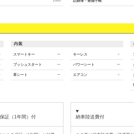
2WD
記録簿・整備手帳
内装
○
ー
スマートキー
ー
キーレス
ー
プッシュスタート
ー
パワーシート
ー
○
ー
革シート
ー
エアコン
保証（1年間）付
納車陸送費付