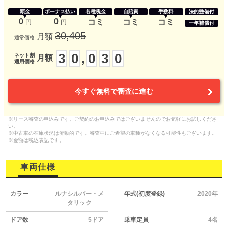
頭金
ボーナス払い
各種税金
自賠責
手数料
法的整備付
0
0
コミ
コミ
コミ
円
円
一年補償付
30,405
月額
通常価格
3
0
0
3
0
,
ネット割
月額
適用価格
今すぐ無料で審査に進む
※リース審査の申込みです。ご契約のお申込みではございませんのでお気軽にお試しくださ
い。
※中古車の在庫状況は流動的です。審査中にご希望の車種がなくなる可能性もございます。
※金額は税込表記です。
車両仕様
カラー
ルナシルバー・メ
年式(初度登録)
2020年
タリック
ドア数
5ドア
乗車定員
4名