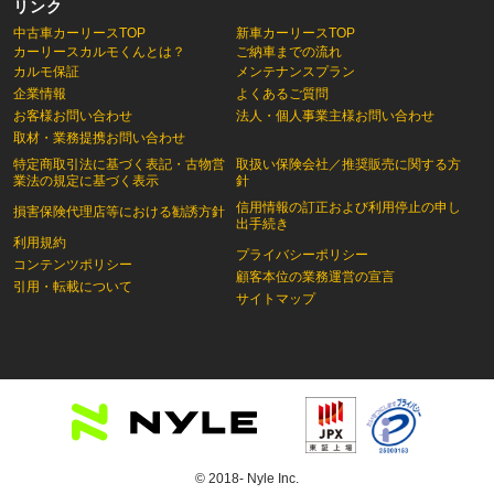
リンク
中古車カーリースTOP
新車カーリースTOP
カーリースカルモくんとは？
ご納車までの流れ
カルモ保証
メンテナンスプラン
企業情報
よくあるご質問
お客様お問い合わせ
法人・個人事業主様お問い合わせ
取材・業務提携お問い合わせ
特定商取引法に基づく表記・古物営
取扱い保険会社／推奨販売に関する方
業法の規定に基づく表示
針
信用情報の訂正および利用停止の申し
損害保険代理店等における勧誘方針
出手続き
利用規約
プライバシーポリシー
コンテンツポリシー
顧客本位の業務運営の宣言
引用・転載について
サイトマップ
© 2018- Nyle Inc.