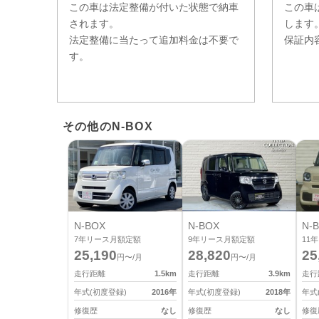
この車は法定整備が付いた状態で納車
この車
されます。
します
法定整備に当たって追加料金は不要で
保証内
す。
その他のN-BOX
N-BOX
N-BOX
N-
7
年リース月額定額
9
年リース月額定額
11
年
25,190
28,820
25
円〜/月
円〜/月
走行距離
1.5
km
走行距離
3.9
km
走行
年式(初度登録)
2016
年
年式(初度登録)
2018
年
年式
修復歴
なし
修復歴
なし
修復