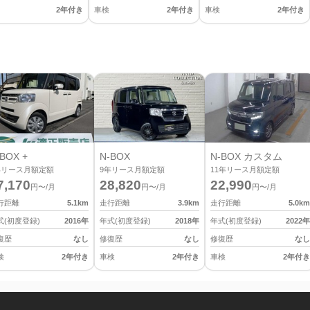
2年付き
車検
2年付き
車検
2年付き
BOX +
N-BOX
N-BOX カスタム
年リース月額定額
9
年リース月額定額
11
年リース月額定額
7,170
28,820
22,990
円〜/月
円〜/月
円〜/月
行距離
5.1
km
走行距離
3.9
km
走行距離
5.0
km
式(初度登録)
2016
年
年式(初度登録)
2018
年
年式(初度登録)
2022
年
復歴
なし
修復歴
なし
修復歴
なし
検
2年付き
車検
2年付き
車検
2年付き