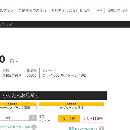
Q&A
スプラン
ご納車までの流れ
月額料金に含まれるもの
お問い合わせ
ク・パール）
90
円〜
車検
グレード
排気量
車検2年付き
660cc
ジョイ 660 モノトーン 4WD
かんたんお見積り
STEP2
STEP3
ンテナンスプランを選択
オプションを選択
希望
なし
なし
0円
あり
+110円
ナンバー
スプランに含まれる内容
希望ナンバーについて