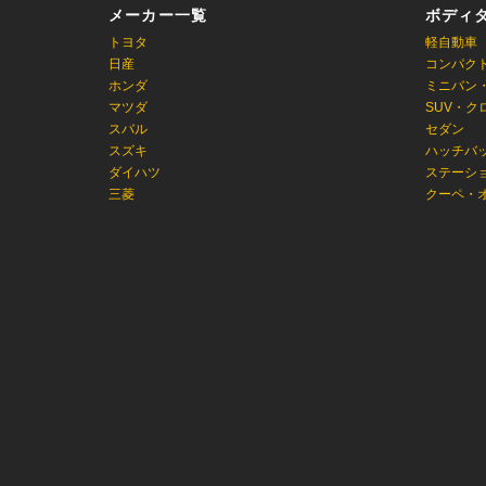
メーカー一覧
ボディ
トヨタ
軽自動車
日産
コンパク
ホンダ
ミニバン
マツダ
SUV・ク
スバル
セダン
スズキ
ハッチバ
ダイハツ
ステーシ
三菱
クーペ・