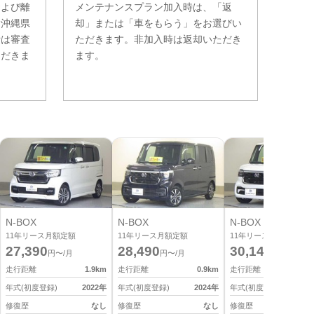
および離
メンテナンスプラン加入時は、「返
。沖縄県
却」または「車をもらう」をお選びい
費は審査
ただきます。非加入時は返却いただき
ただきま
ます。
N-BOX
N-BOX
N-BOX
11
年リース月額定額
11
年リース月額定額
11
年リース月額定額
27,390
28,490
30,140
円〜/月
円〜/月
円〜/月
走行距離
1.9
km
走行距離
0.9
km
走行距離
0
年式(初度登録)
2022
年
年式(初度登録)
2024
年
年式(初度登録)
2
修復歴
なし
修復歴
なし
修復歴