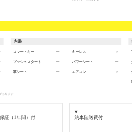
内装
○
ー
スマートキー
ー
キーレス
ー
プッシュスタート
ー
パワーシート
ー
○
ー
革シート
ー
エアコン
があります
保証（1年間）付
納車陸送費付