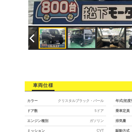
車両仕様
カラー
クリスタルブラック・パール
年式(初度
ドア数
5ドア
乗車定員
エンジン種別
ガソリン
排気量
CVT
ミッション
駆動方式