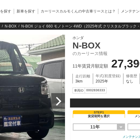
を探す
新車を探す
カーリースカルモくんの中古車リースとは？
メンテナン
N-BOX
N-BOX ジョイ 660 モノトーン 4WD（2025年式 クリスタルブラッ
ホンダ
N-BOX
のカーリース情報
27,3
11年賃貸月額定額
年式(初度登録)
修復歴
走行距離
3km
2025年
なし
0002836333
車両ID
STEP1
賃貸期間を選択
メ
11年
メンテナン