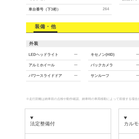
264
車台番号（下3桁）
装備・他
外装
LEDヘッドライト
ー
キセノン(HID)
アルミホイール
ー
バックカメラ
パワースライドドア
ー
サンルーフ
※走行距離は納車前の点検や動作確認、納車時の車両移動によって前後する場合
法定整備付
カルモ