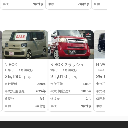
車検
2年付き
車検
2年付き
車検
2
N-BOX
N-BOX スラッシュ
N-WGN カスタム
11
年リース月額定額
9
年リース月額定額
11
年リース月額定額
25,190
21,010
26,950
円〜/月
円〜/月
円〜/月
走行距離
0.5
km
走行距離
4.0
km
走行距離
年式(初度登録)
2024
年
年式(初度登録)
2018
年
年式(初度登録)
修復歴
なし
修復歴
なし
修復歴
車検
2年付き
車検
2年付き
車検