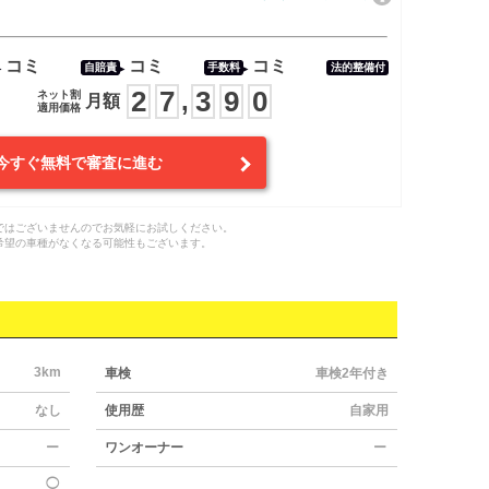
コミ
コミ
コミ
自賠責
手数料
法的整備付
2
7
3
9
0
,
ネット割
月額
適用価格
今すぐ無料で審査に進む
ではございませんのでお気軽にお試しください。
希望の車種がなくなる可能性もございます。
3km
車検
車検2年付き
なし
使用歴
自家用
ー
ワンオーナー
ー
◯