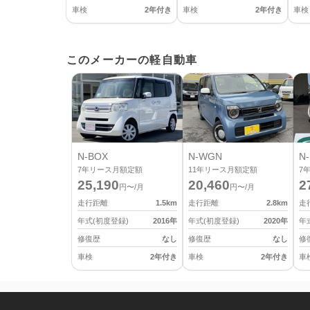
車検
2年付き
車検
2年付き
車検
このメーカーの軽自動車
N-BOX
N-WGN
N-
7
年リース月額定額
11
年リース月額定額
7
25,190
20,460
2
円〜/月
円〜/月
走行距離
1.5
km
走行距離
2.8
km
走
年式(初度登録)
2016
年
年式(初度登録)
2020
年
年
修復歴
なし
修復歴
なし
修
車検
2年付き
車検
2年付き
車