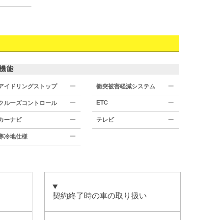
機能
アイドリングストップ
ー
衝突被害軽減システム
ー
ETC
クルーズコントロール
ー
ー
カーナビ
ー
テレビ
ー
寒冷地仕様
ー
契約終了時の車の取り扱い