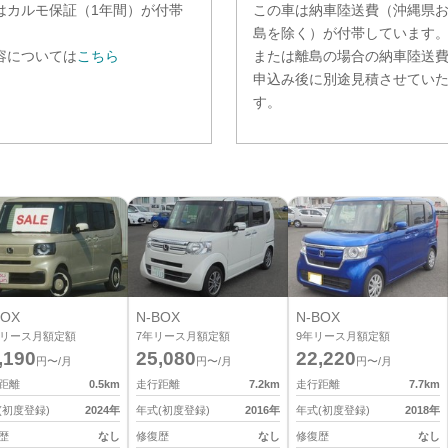
は
カルモ保証（1年間）
が付帯
この車は納車陸送費（沖縄県
。
島を除く）が付帯しています
容については
こちら
または離島の場合の納車陸送
申込み後に別途見積させてい
す。
BOX
N-BOX
N-BOX
リース月額定額
7
年リース月額定額
9
年リース月額定額
,190
25,080
22,220
円〜/月
円〜/月
円〜/月
距離
0.5
km
走行距離
7.2
km
走行距離
7.7
km
(初度登録)
2024
年
年式(初度登録)
2016
年
年式(初度登録)
2018
年
歴
なし
修復歴
なし
修復歴
なし