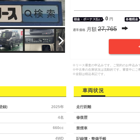
0
円
頭金・
ボーナス払い
各種税金
27,765
月額
通常価格
※リース審査の申込みです。ご契約のお申込み
※中古車の在庫状況は流動的です。審査中にご
※金額は税込表記です。
車両状況
登録)
2025年
走行距離
4名
修復歴
660cc
禁煙車
4WD
記録簿・整備手帳