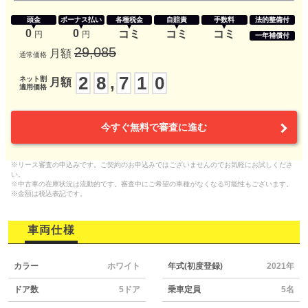
頭金
ボーナス払い
各種税金
自賠責
手数料
法的整備付
0
0
コミ
コミ
コミ
円
円
一年補償付
29,085
月額
通常価格
2
8
7
1
0
,
ネット割
月額
適用価格
今すぐ無料で審査に進む
※リース審査の申込みです。ご契約のお申込みではございませんのでお気軽にお試しくださ
い。
※中古車の在庫状況は流動的です。審査中にご希望の車種がなくなる可能性もございます。
※金額は税込表記です。
車両仕様
カラー
ホワイト
年式(初度登録)
2021年
ドア数
5ドア
乗車定員
5名