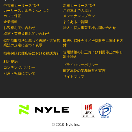
中古車カーリースTOP
新車カーリースTOP
カーリースカルモくんとは？
ご納車までの流れ
カルモ保証
メンテナンスプラン
企業情報
よくあるご質問
お客様お問い合わせ
法人・個人事業主様お問い合わせ
取材・業務提携お問い合わせ
特定商取引法に基づく表記・古物営
取扱い保険会社／推奨販売に関する方
業法の規定に基づく表示
針
信用情報の訂正および利用停止の申し
損害保険代理店等における勧誘方針
出手続き
利用規約
プライバシーポリシー
コンテンツポリシー
顧客本位の業務運営の宣言
引用・転載について
サイトマップ
© 2018- Nyle Inc.