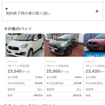
契約終了時の車の取り扱い
その他のパッソ
パッソ
パッソ
パッソ
7
年リース月額定額
7
年リース月額定額
7
年リース月額定
23,540
25,960
23,430
円〜/月
円〜/月
円〜
走行距離
9.1
km
走行距離
4.8
km
走行距離
年式(初度登録)
2016
年
年式(初度登録)
2016
年
年式(初度登録)
修復歴
なし
修復歴
なし
修復歴
車検
2年付き
車検
2年付き
車検