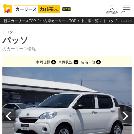
メニュー
保存済み
新車カーリースTOP
中古車カーリースTOP
中古車一覧
トヨタ
コンパク
トヨタ
パッソ
のカーリース情報
車両仕様
車両状況
装備・他