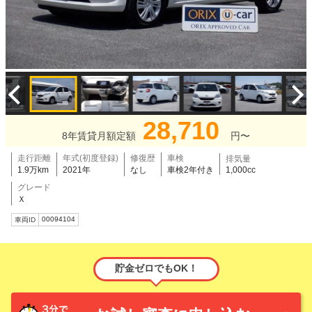
28,710
8年賃貸月額定額
円〜
走行距離
年式(初度登録)
修復歴
車検
排気量
1.9万km
2021年
なし
車検2年付き
1,000cc
グレード
Ｘ
00094104
車両ID
貯金ゼロでもOK！