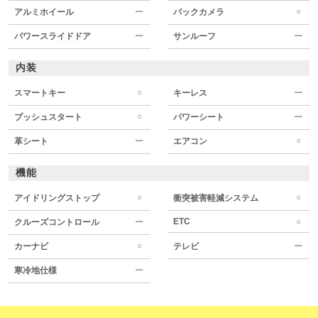
○
アルミホイール
ー
バックカメラ
パワースライドドア
ー
サンルーフ
ー
内装
○
スマートキー
キーレス
ー
○
プッシュスタート
パワーシート
ー
○
革シート
ー
エアコン
機能
○
○
アイドリングストップ
衝突被害軽減システム
ETC
○
クルーズコントロール
ー
○
カーナビ
テレビ
ー
寒冷地仕様
ー