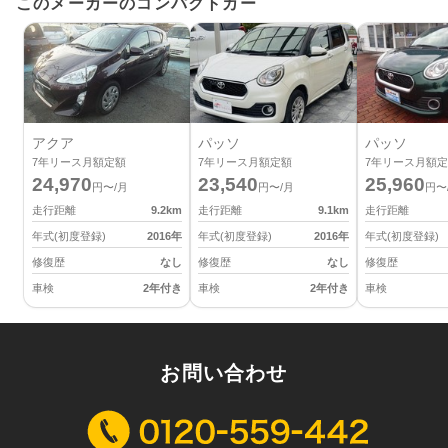
このメーカーのコンパクトカー
アクア
パッソ
パッソ
7
年リース月額定額
7
年リース月額定額
7
年リース月額定
24,970
23,540
25,960
円〜/月
円〜/月
円〜
走行距離
9.2
km
走行距離
9.1
km
走行距離
年式(初度登録)
2016
年
年式(初度登録)
2016
年
年式(初度登録)
修復歴
なし
修復歴
なし
修復歴
車検
2年付き
車検
2年付き
車検
お問い合わせ