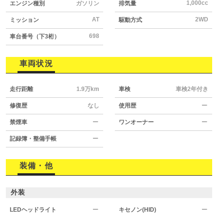
1,000cc
エンジン種別
ガソリン
排気量
AT
2WD
ミッション
駆動方式
698
車台番号（下3桁）
車両状況
走行距離
1.9万km
車検
車検2年付き
修復歴
なし
使用歴
ー
禁煙車
ー
ワンオーナー
ー
記録簿・整備手帳
ー
装備・他
外装
LEDヘッドライト
ー
キセノン(HID)
ー