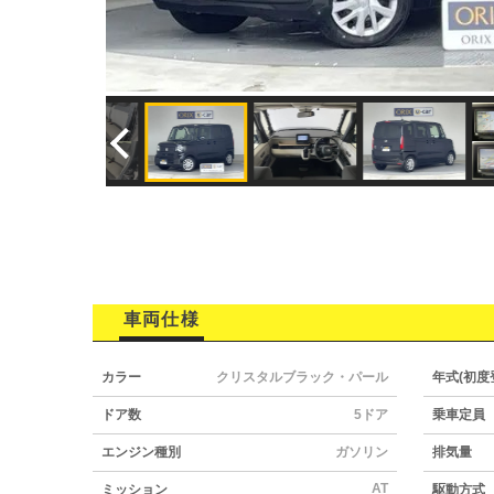
車両仕様
カラー
クリスタルブラック・パール
年式(初度
ドア数
5ドア
乗車定員
エンジン種別
ガソリン
排気量
AT
ミッション
駆動方式