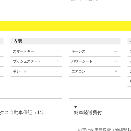
内装
○
ー
スマートキー
キーレス
ー
○
プッシュスタート
パワーシート
ー
○
ー
革シート
ー
エアコン
クス自動車保証（1年
納車陸送費付
この車は納車陸送費（沖縄県