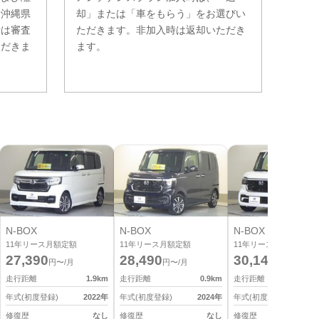
。沖縄県
却」または「車をもらう」をお選びい
費は審査
ただきます。非加入時は返却いただき
ただきま
ます。
N-BOX
N-BOX
N-BOX
11
年リース月額定額
11
年リース月額定額
11
年リース月額定額
27,390
28,490
30,140
円〜/月
円〜/月
円〜/月
走行距離
1.9
km
走行距離
0.9
km
走行距離
0
年式(初度登録)
2022
年
年式(初度登録)
2024
年
年式(初度登録)
2
修復歴
なし
修復歴
なし
修復歴