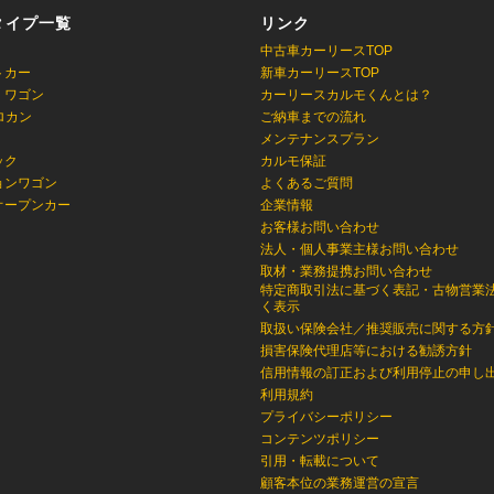
タイプ一覧
リンク
中古車カーリースTOP
トカー
新車カーリースTOP
・ワゴン
カーリースカルモくんとは？
ロカン
ご納車までの流れ
メンテナンスプラン
ック
カルモ保証
ョンワゴン
よくあるご質問
オープンカー
企業情報
お客様お問い合わせ
法人・個人事業主様お問い合わせ
取材・業務提携お問い合わせ
特定商取引法に基づく表記・古物営業
く表示
取扱い保険会社／推奨販売に関する方
損害保険代理店等における勧誘方針
信用情報の訂正および利用停止の申し
利用規約
プライバシーポリシー
コンテンツポリシー
引用・転載について
顧客本位の業務運営の宣言