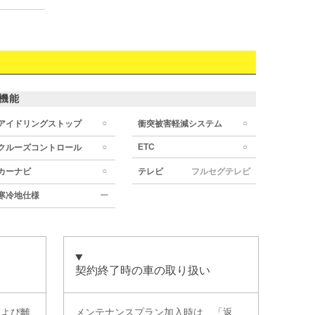
機能
○
○
アイドリングストップ
衝突被害軽減システム
○
ETC
○
クルーズコントロール
○
カーナビ
テレビ
フルセグテレビ
寒冷地仕様
ー
契約終了時の車の取り扱い
および離
メンテナンスプラン加入時は、「返