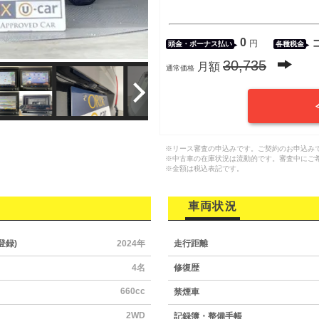
0
円
頭金・
ボーナス払い
各種税金
30,735
月額
通常価格
※リース審査の申込みです。ご契約のお申込み
※中古車の在庫状況は流動的です。審査中にご
※金額は税込表記です。
車両状況
登録)
2024年
走行距離
4名
修復歴
660cc
禁煙車
2WD
記録簿・整備手帳