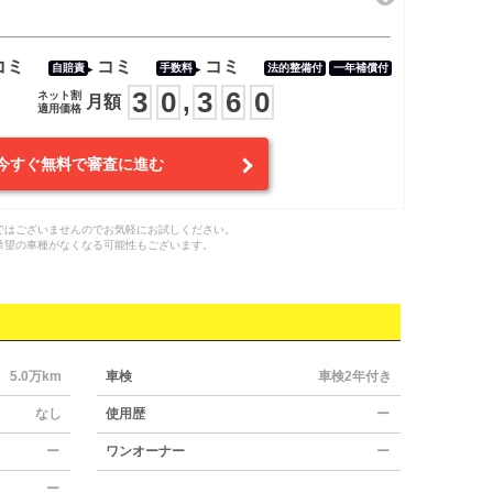
コミ
コミ
コミ
自賠責
手数料
法的整備付
一年補償付
3
0
3
6
0
,
ネット割
月額
適用価格
今すぐ無料で審査に進む
ではございませんのでお気軽にお試しください。
希望の車種がなくなる可能性もございます。
5.0万km
車検
車検2年付き
なし
使用歴
ー
ー
ワンオーナー
ー
ー