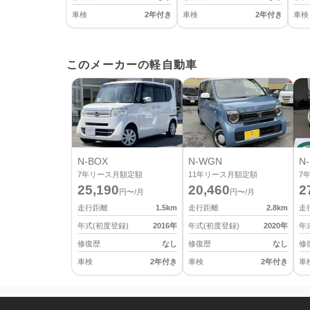
車検
2年付き
車検
2年付き
車検
このメーカーの軽自動車
N-BOX
N-WGN
N-
7
年リース月額定額
11
年リース月額定額
7
25,190
20,460
2
円〜/月
円〜/月
走行距離
1.5
km
走行距離
2.8
km
走
年式(初度登録)
2016
年
年式(初度登録)
2020
年
年
修復歴
なし
修復歴
なし
修
車検
2年付き
車検
2年付き
車