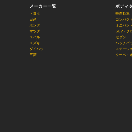
メーカー一覧
ボディ
トヨタ
軽自動車
日産
コンパク
ホンダ
ミニバン
マツダ
SUV・ク
スバル
セダン
スズキ
ハッチバ
ダイハツ
ステーシ
三菱
クーペ・