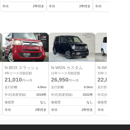
車検
2年付き
車検
2年付き
車検
2
N-BOX スラッシュ
N-WGN カスタム
N-WGN
9
年リース月額定額
11
年リース月額定額
10
年リース月額定額
21,010
26,950
22,880
円〜/月
円〜/月
円〜/月
走行距離
4.0
km
走行距離
0.0
km
走行距離
年式(初度登録)
2018
年
年式(初度登録)
2022
年
年式(初度登録)
修復歴
なし
修復歴
なし
修復歴
車検
2年付き
車検
2年付き
車検