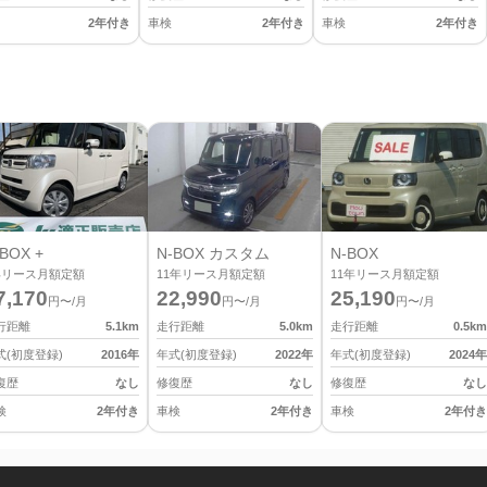
2年付き
車検
2年付き
車検
2年付き
BOX +
N-BOX カスタム
N-BOX
年リース月額定額
11
年リース月額定額
11
年リース月額定額
7,170
22,990
25,190
円〜/月
円〜/月
円〜/月
行距離
5.1
km
走行距離
5.0
km
走行距離
0.5
km
式(初度登録)
2016
年
年式(初度登録)
2022
年
年式(初度登録)
2024
年
復歴
なし
修復歴
なし
修復歴
なし
検
2年付き
車検
2年付き
車検
2年付き