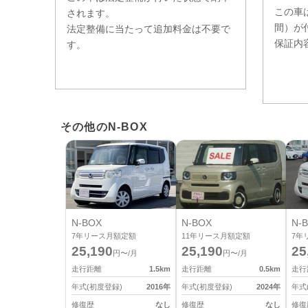
この車
されます。
間）
が
法定整備に当たって追加料金は不要で
保証内
す。
その他のN-BOX
N-BOX
N-BOX
N-
7
年リース月額定額
11
年リース月額定額
7
年
25,190
25,190
25
円〜/月
円〜/月
走行距離
1.5
km
走行距離
0.5
km
走行
年式(初度登録)
2016
年
年式(初度登録)
2024
年
年式
修復歴
なし
修復歴
なし
修復