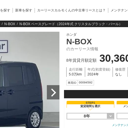
を探す
新車を探す
カーリースカルモくんの中古車リースとは？
メンテナン
N-BOX
N-BOX ベースグレード（2024年式 クリスタルブラック・パール）
ホンダ
N-BOX
のカーリース情報
30,36
8年賃貸月額定額
走行距離
年式(初度登録)
修復歴
5.0万km
2024年
なし
00094592
車両ID
STEP1
賃貸期間を選択
メ
8年
メンテナン