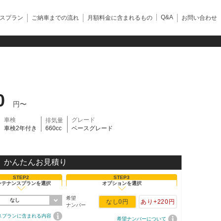
Q&A
スプラン
ご納車までの流れ
月額料金に含まれるもの
お問い合わせ
0
円〜
車検
グレード
排気量
車検2年付き
660cc
ベースグレード
かんたんお見積り
STEP2
STEP3
ンテナンスプランを選択
オプションを選択
希望
なし
なし
0円
あり
+220円
ナンバー
スプランに含まれる内容
希望ナンバーについて