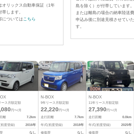
は
オリックス自動車保証（1年
島を除く）が付帯しています
付帯します。
または離島の場合の納車陸送
容については
こちら
申込み後に別途見積させてい
す。
BOX
N-BOX
N-BOX
リース月額定額
9
年リース月額定額
11
年リース月額定額
,080
22,220
27,390
円〜/月
円〜/月
円〜/月
距離
7.2
km
走行距離
7.7
km
走行距離
0.0
km
(初度登録)
2016
年
年式(初度登録)
2018
年
年式(初度登録)
2025
年
歴
なし
修復歴
なし
修復歴
なし