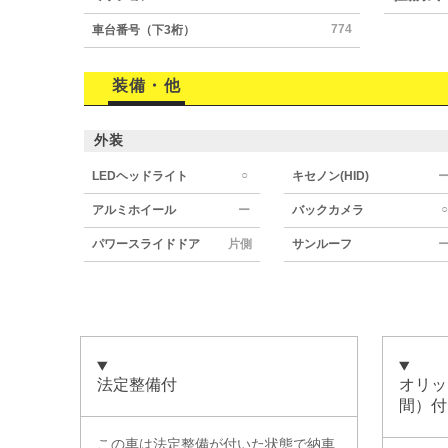
774
車台番号（下3桁）
装備・他
外装
○
LEDヘッドライト
キセノン(HID)
○
アルミホイール
ー
バックカメラ
パワースライドドア
片側
サンルーフ
法定整備付
オリッ
間）付
この車は法定整備が付いた状態で納車