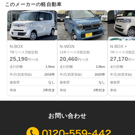
このメーカーの軽自動車
N-BOX
N-WGN
N-BOX +
7
年リース月額定額
11
年リース月額定額
7
年リース月額定
25,190
20,460
27,170
円〜/月
円〜/月
円〜
走行距離
1.5
km
走行距離
2.8
km
走行距離
年式(初度登録)
2016
年
年式(初度登録)
2020
年
年式(初度登録)
修復歴
なし
修復歴
なし
修復歴
車検
2年付き
車検
2年付き
車検
お問い合わせ