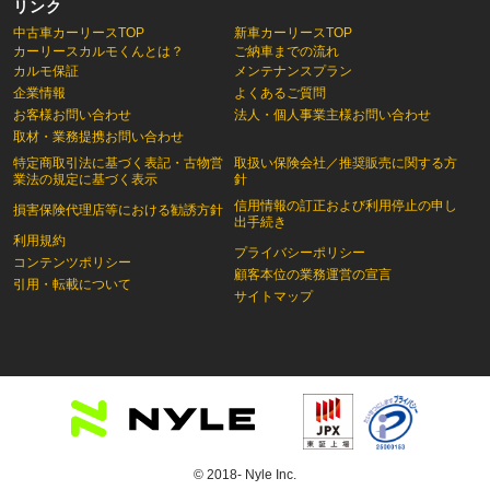
リンク
中古車カーリースTOP
新車カーリースTOP
カーリースカルモくんとは？
ご納車までの流れ
カルモ保証
メンテナンスプラン
企業情報
よくあるご質問
お客様お問い合わせ
法人・個人事業主様お問い合わせ
取材・業務提携お問い合わせ
特定商取引法に基づく表記・古物営
取扱い保険会社／推奨販売に関する方
業法の規定に基づく表示
針
信用情報の訂正および利用停止の申し
損害保険代理店等における勧誘方針
出手続き
利用規約
プライバシーポリシー
コンテンツポリシー
顧客本位の業務運営の宣言
引用・転載について
サイトマップ
© 2018- Nyle Inc.