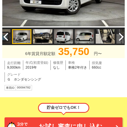
35,750
6年賃貸月額定額
円〜
年式(初度登録)
修復歴
車検
走行距離
排気量
9,000km
2019年
なし
車検2年付き
660cc
グレード
Ｇ ホンダセンシング
00094782
車両ID
貯金ゼロでもOK！
お試し審査に申し込む