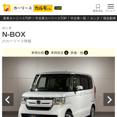
メニュー
保存済み
新車カーリースTOP
中古車カーリースTOP
中古車一覧
ホンダ
軽自動車
ホンダ
N-BOX
のカーリース情報
車両仕様
車両状況
装備・他