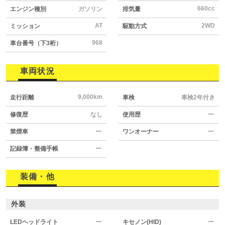
660cc
エンジン種別
ガソリン
排気量
AT
2WD
ミッション
駆動方式
968
車台番号（下3桁）
車両状況
9,000km
走行距離
車検
車検2年付き
修復歴
なし
使用歴
ー
禁煙車
ー
ワンオーナー
ー
記録簿・整備手帳
ー
装備・他
外装
LEDヘッドライト
ー
キセノン(HID)
ー