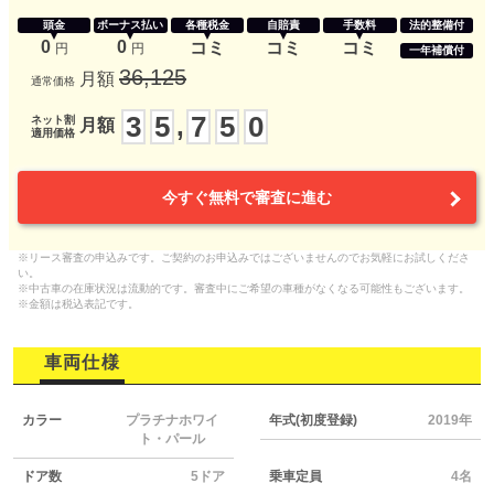
頭金
ボーナス払い
各種税金
自賠責
手数料
法的整備付
0
0
コミ
コミ
コミ
円
円
一年補償付
36,125
月額
通常価格
3
5
7
5
0
,
ネット割
月額
適用価格
今すぐ無料で審査に進む
※リース審査の申込みです。ご契約のお申込みではございませんのでお気軽にお試しくださ
い。
※中古車の在庫状況は流動的です。審査中にご希望の車種がなくなる可能性もございます。
※金額は税込表記です。
車両仕様
カラー
プラチナホワイ
年式(初度登録)
2019年
ト・パール
ドア数
5ドア
乗車定員
4名