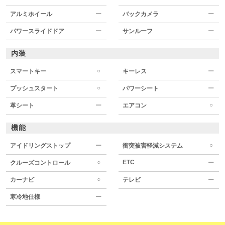
アルミホイール
ー
バックカメラ
ー
パワースライドドア
ー
サンルーフ
ー
内装
○
スマートキー
キーレス
ー
○
プッシュスタート
パワーシート
ー
○
革シート
ー
エアコン
機能
○
アイドリングストップ
ー
衝突被害軽減システム
○
ETC
クルーズコントロール
ー
○
カーナビ
テレビ
ー
寒冷地仕様
ー