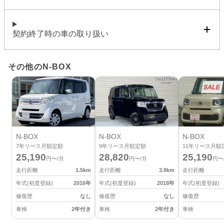
契約終了時の車の取り扱い
その他のN-BOX
N-BOX
N-BOX
N-BOX
7
年リース月額定額
9
年リース月額定額
11
年リース月額
25,190
28,820
25,190
円〜/月
円〜/月
円〜
走行距離
1.5
km
走行距離
3.9
km
走行距離
年式(初度登録)
2016
年
年式(初度登録)
2018
年
年式(初度登録)
修復歴
なし
修復歴
なし
修復歴
車検
2年付き
車検
2年付き
車検