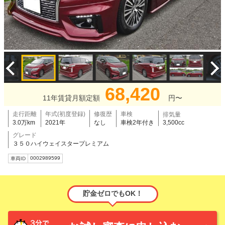
68,420
11年賃貸月額定額
円〜
走行距離
年式(初度登録)
修復歴
車検
排気量
3.0万km
2021年
なし
車検2年付き
3,500cc
グレード
３５０ハイウェイスタープレミアム
0002989599
車両ID
貯金ゼロでもOK！