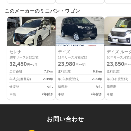
このメーカーのミニバン・ワゴン
セレナ
デイズ
デイズ ルー
10
年リース月額定額
11
年リース月額定額
10
年リース月額
32,450
23,980
23,650
円〜/月
円〜/月
円〜
走行距離
7.7
km
走行距離
0.9
km
走行距離
年式(初度登録)
2019
年
年式(初度登録)
2023
年
年式(初度登録)
修復歴
なし
修復歴
なし
修復歴
車検
2年付き
車検
2年付き
車検
お問い合わせ