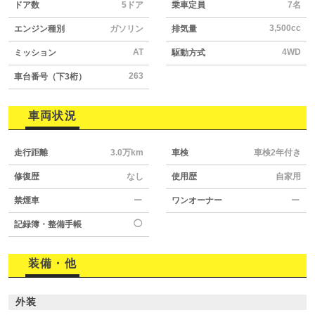
ドア数
5ドア
乗車定員
7名
3,500cc
エンジン種別
ガソリン
排気量
AT
4WD
ミッション
駆動方式
263
車台番号（下3桁）
車両状況
走行距離
3.0万km
車検
車検2年付き
修復歴
なし
使用歴
自家用
禁煙車
ー
ワンオーナー
ー
◯
記録簿・整備手帳
装備・他
外装