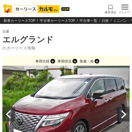
メニュー
保存済み
新車カーリースTOP
中古車カーリースTOP
中古車一覧
日産
ミニバン・
日産
エルグランド
のカーリース情報
車両仕様
車両状況
装備・他