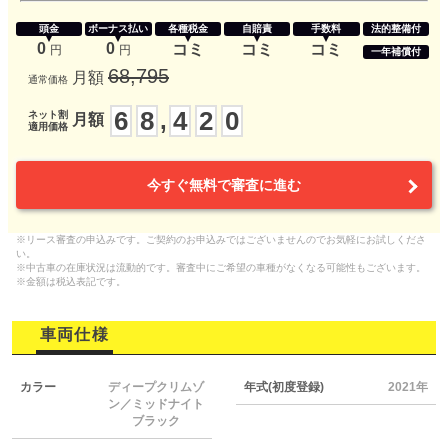
頭金
ボーナス払い
各種税金
自賠責
手数料
法的整備付
0
0
コミ
コミ
コミ
円
円
一年補償付
68,795
月額
通常価格
6
8
4
2
0
,
ネット割
月額
適用価格
今すぐ無料で審査に進む
※リース審査の申込みです。ご契約のお申込みではございませんのでお気軽にお試しくださ
い。
※中古車の在庫状況は流動的です。審査中にご希望の車種がなくなる可能性もございます。
※金額は税込表記です。
車両仕様
カラー
ディープクリムゾ
年式(初度登録)
2021年
ン／ミッドナイト
ブラック