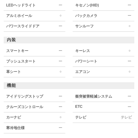
LEDヘッドライト
ー
キセノン(HID)
ー
○
アルミホイール
バックカメラ
ー
○
パワースライドドア
ー
サンルーフ
内装
○
スマートキー
ー
キーレス
プッシュスタート
ー
パワーシート
ー
○
○
革シート
エアコン
機能
アイドリングストップ
ー
衝突被害軽減システム
ー
ETC
クルーズコントロール
ー
ー
○
カーナビ
テレビ
テレビ
寒冷地仕様
ー