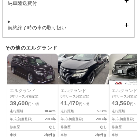
納車陸送費付
契約終了時の車の取り扱い
その他のエルグランド
エルグランド
エルグランド
エルグラン
8
年リース月額定額
8
年リース月額定額
7
年リース月額定
39,600
41,470
43,560
円〜/月
円〜/月
円〜
走行距離
10.4
km
走行距離
5.1
km
走行距離
年式(初度登録)
2017
年
年式(初度登録)
2017
年
年式(初度登録)
修復歴
なし
修復歴
なし
修復歴
車検
2年付き
車検
2年付き
車検