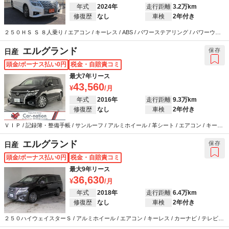
年式
2024年
走行距離
3.2万km
修復歴
なし
車検
2年付き
２５０ＨＳ Ｓ ８人乗り / エアコン / キーレス / ABS / パワーステアリング / パワーウイ
ンドウ
エルグランド
保存
日産
頭金/ボーナス払い0円
税金・自賠責コミ
最大7年リース
43,560
年式
2016年
走行距離
9.3万km
修復歴
なし
車検
2年付き
ＶＩＰ / 記録簿・整備手帳 / サンルーフ / アルミホイール / 革シート / エアコン / キーレ
ス / カーナビ / テレビ / ABS / エアバッグ / パワーステアリング / パワーウインドウ
エルグランド
保存
日産
頭金/ボーナス払い0円
税金・自賠責コミ
最大9年リース
36,630
年式
2018年
走行距離
6.4万km
修復歴
なし
車検
2年付き
２５０ハイウェイスターＳ / アルミホイール / エアコン / キーレス / カーナビ / テレビ /
ABS / エアバッグ / パワーステアリング / パワーウインドウ