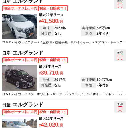
エルグランド
保存
日産
頭金/ボーナス払い0円
税金・自賠責コミ
最大11年リース
41,580
年式
2023年
走行距離
5.6万km
修復歴
なし
車検
2年付き
２５０ハイウェイスターＳ / 記録簿・整備手帳 / アルミホイール / エアコン / キーレス /
カーナビ / ABS / エアバッグ / パワーステアリング / パワーウインドウ
エルグランド
保存
日産
頭金/ボーナス払い0円
税金・自賠責コミ
最大8年リース
39,710
年式
2017年
走行距離
10.4万km
修復歴
なし
車検
2年付き
３５０ハイウェイスターホワイトレザーアーバンクロム / アルミホイール / 革シート /
エアコン / カーナビ / テレビ / エアバッグ / パワーステアリング / パワーウインドウ
エルグランド
保存
日産
頭金/ボーナス払い0円
税金・自賠責コミ
最大11年リース
42,020