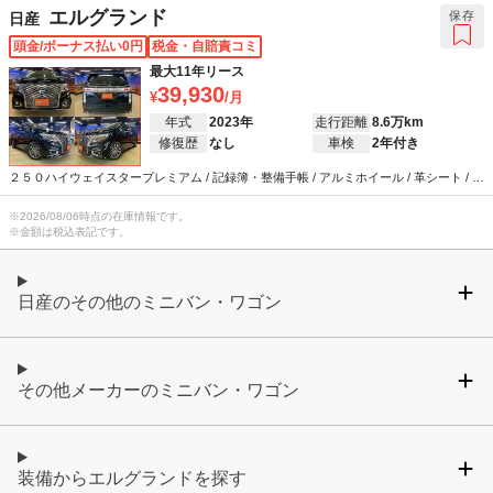
エルグランド
保存
日産
頭金/ボーナス払い0円
税金・自賠責コミ
最大11年リース
39,930
年式
2023年
走行距離
8.6万km
修復歴
なし
車検
2年付き
２５０ハイウェイスタープレミアム / 記録簿・整備手帳 / アルミホイール / 革シート / エ
アコン / キーレス / カーナビ / テレビ / ABS / エアバッグ / パワーステアリング / パワー
ウインドウ
※
2026/08/06
時点の在庫情報です。
※金額は税込表記です。
日産のその他のミニバン・ワゴン
その他メーカーのミニバン・ワゴン
装備からエルグランドを探す