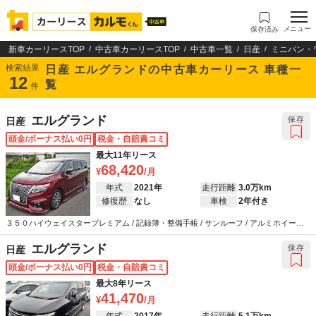
メニュー
保存済み
新車カーリースTOP
中古車カーリースTOP
中古車一覧
日産
ミニバン・
検索結果
日産 エルグランドの中古車カーリース 車種一
12
覧
件
エルグランド
保存
日産
頭金/ボーナス払い0円
税金・自賠責コミ
最大11年リース
68,420
年式
2021年
走行距離
3.0万km
修復歴
なし
車検
2年付き
３５０ハイウェイスタープレミアム / 記録簿・整備手帳 / サンルーフ / アルミホイール /
革シート / エアコン / キーレス / カーナビ / テレビ / ABS / エアバッグ / パワーステアリ
ング / パワーウインドウ
エルグランド
保存
日産
頭金/ボーナス払い0円
税金・自賠責コミ
最大8年リース
41,470
年式
2017年
走行距離
5.1万km