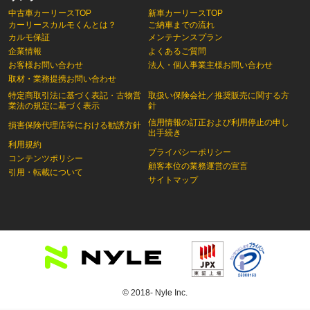
中古車カーリースTOP
新車カーリースTOP
カーリースカルモくんとは？
ご納車までの流れ
カルモ保証
メンテナンスプラン
企業情報
よくあるご質問
お客様お問い合わせ
法人・個人事業主様お問い合わせ
取材・業務提携お問い合わせ
特定商取引法に基づく表記・古物営
取扱い保険会社／推奨販売に関する方
業法の規定に基づく表示
針
信用情報の訂正および利用停止の申し
損害保険代理店等における勧誘方針
出手続き
利用規約
プライバシーポリシー
コンテンツポリシー
顧客本位の業務運営の宣言
引用・転載について
サイトマップ
© 2018- Nyle Inc.