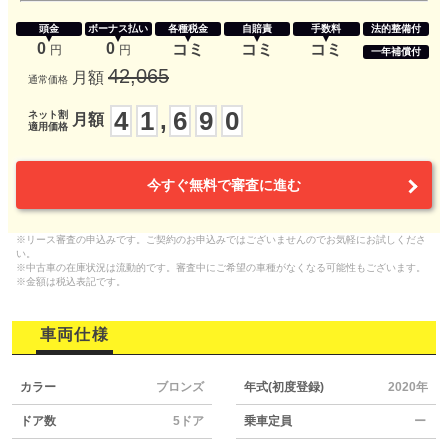
頭金
ボーナス払い
各種税金
自賠責
手数料
法的整備付
0
0
コミ
コミ
コミ
円
円
一年補償付
42,065
月額
通常価格
4
1
6
9
0
,
ネット割
月額
適用価格
今すぐ無料で審査に進む
※リース審査の申込みです。ご契約のお申込みではございませんのでお気軽にお試しくださ
い。
※中古車の在庫状況は流動的です。審査中にご希望の車種がなくなる可能性もございます。
※金額は税込表記です。
車両仕様
カラー
ブロンズ
年式(初度登録)
2020年
ドア数
5ドア
乗車定員
ー