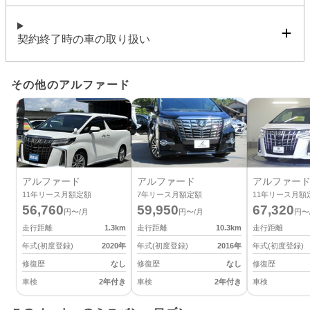
契約終了時の車の取り扱い
その他のアルファード
アルファード
アルファード
アルファー
11
年リース月額定額
7
年リース月額定額
11
年リース月額
56,760
59,950
67,320
円〜/月
円〜/月
円〜
走行距離
1.3
km
走行距離
10.3
km
走行距離
年式(初度登録)
2020
年
年式(初度登録)
2016
年
年式(初度登録)
修復歴
なし
修復歴
なし
修復歴
車検
2年付き
車検
2年付き
車検