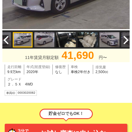
41,690
11年賃貸月額定額
円〜
走行距離
年式(初度登録)
修復歴
車検
排気量
9.9万km
2020年
なし
車検2年付き
2,500cc
グレード
２．５Ｘ 4WD
0003020082
車両ID
貯金ゼロでもOK！