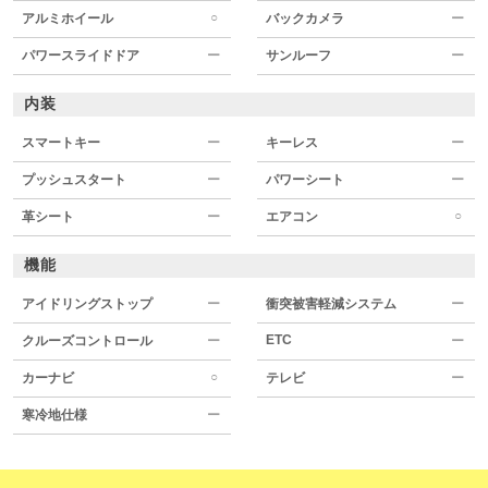
○
アルミホイール
バックカメラ
ー
パワースライドドア
ー
サンルーフ
ー
内装
スマートキー
ー
キーレス
ー
プッシュスタート
ー
パワーシート
ー
○
革シート
ー
エアコン
機能
アイドリングストップ
ー
衝突被害軽減システム
ー
ETC
クルーズコントロール
ー
ー
○
カーナビ
テレビ
ー
寒冷地仕様
ー