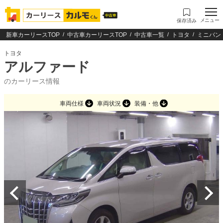
メニュー
保存済み
新車カーリースTOP
中古車カーリースTOP
中古車一覧
トヨタ
ミニバン
トヨタ
アルファード
のカーリース情報
車両仕様
車両状況
装備・他