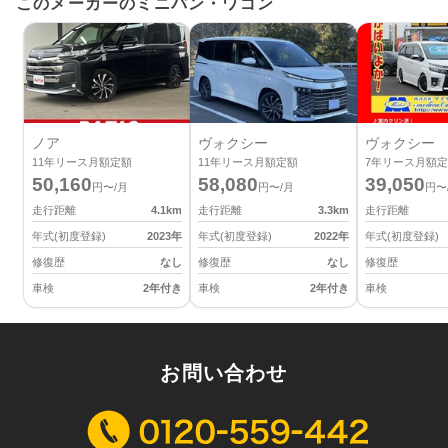
このメーカーのミニバン・ワゴン
ノア
ヴォクシー
ヴォクシー
11
年リース月額定額
11
年リース月額定額
7
年リース月額定
50,160
58,080
39,050
円〜/月
円〜/月
円〜
走行距離
4.1
km
走行距離
3.3
km
走行距離
年式(初度登録)
2023
年
年式(初度登録)
2022
年
年式(初度登録)
修復歴
なし
修復歴
なし
修復歴
車検
2年付き
車検
2年付き
車検
お問い合わせ