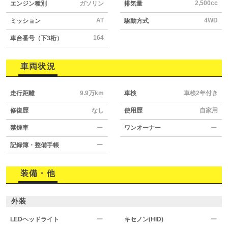
2,500cc
エンジン種別
ガソリン
排気量
AT
4WD
ミッション
駆動方式
164
車台番号（下3桁）
車両状況
走行距離
9.9万km
車検
車検2年付き
修復歴
なし
使用歴
自家用
禁煙車
ー
ワンオーナー
ー
記録簿・整備手帳
ー
装備・他
外装
LEDヘッドライト
ー
キセノン(HID)
ー