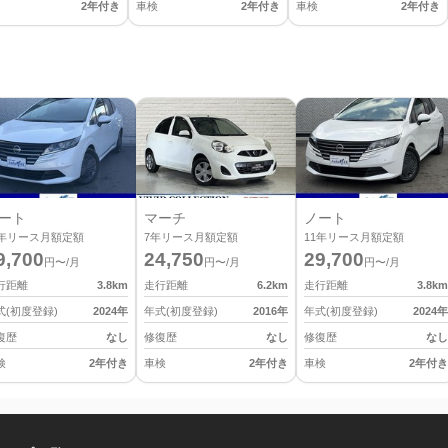
2年付き
車検
2年付き
車検
2年付き
ート
マーチ
ノート
年リース月額定額
7
年リース月額定額
11
年リース月額定額
9,700
24,750
29,700
円〜/月
円〜/月
円〜/月
行距離
3.8
km
走行距離
6.2
km
走行距離
3.8
km
式(初度登録)
2024
年
年式(初度登録)
2016
年
年式(初度登録)
2024
年
復歴
なし
修復歴
なし
修復歴
なし
検
2年付き
車検
2年付き
車検
2年付き