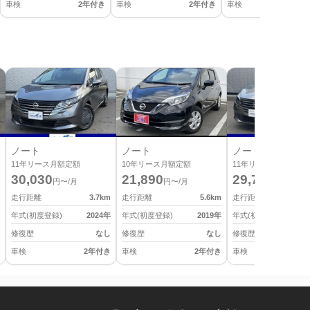
車検
2年付き
車検
2年付き
車検
2
ノート
ノート
ノート
11
年リース月額定額
10
年リース月額定額
11
年リース月額定額
30,030
21,890
29,700
円〜/月
円〜/月
円〜/月
走行距離
3.7
km
走行距離
5.6
km
走行距離
年式(初度登録)
2024
年
年式(初度登録)
2019
年
年式(初度登録)
修復歴
なし
修復歴
なし
修復歴
車検
2年付き
車検
2年付き
車検