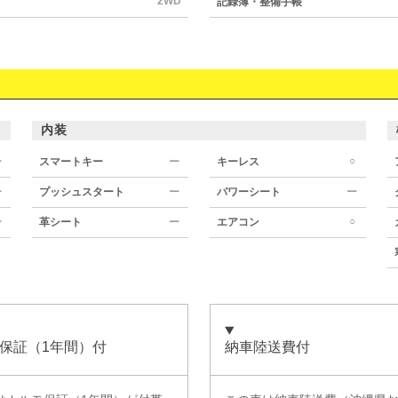
2WD
記録簿・整備手帳
内装
○
ー
スマートキー
ー
キーレス
ー
プッシュスタート
ー
パワーシート
ー
○
ー
革シート
ー
エアコン
保証（1年間）付
納車陸送費付