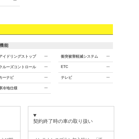
ー
機能
アイドリングストップ
ー
衝突被害軽減システム
ー
ETC
クルーズコントロール
ー
ー
カーナビ
ー
テレビ
ー
寒冷地仕様
ー
契約終了時の車の取り扱い