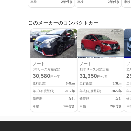
車検
2年付き
車検
2年付き
車検
このメーカーのコンパクトカー
ノート
ノート
ノ
8
年リース月額定額
11
年リース月額定額
11
30,580
31,350
2
円〜/月
円〜/月
走行距離
6.4
km
走行距離
3.3
km
走
年式(初度登録)
2017
年
年式(初度登録)
2022
年
年
修復歴
なし
修復歴
なし
修
車検
2年付き
車検
2年付き
車