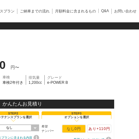
Q&A
スプラン
ご納車までの流れ
月額料金に含まれるもの
お問い合わせ
50
円〜
車検
排気量
グレード
車検2年付き
1,200cc
e-POWER B
かんたんお見積り
STEP2
STEP3
ンテナンスプランを選択
オプションを選択
希望
なし
なし
0円
あり
+110円
ナンバー
スプランに含まれる内容