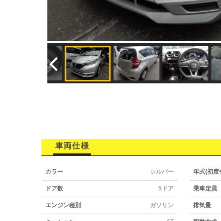
車両仕様
カラー
シルバー
年式(初度
ドア数
5ドア
乗車定員
エンジン種別
ガソリン
排気量