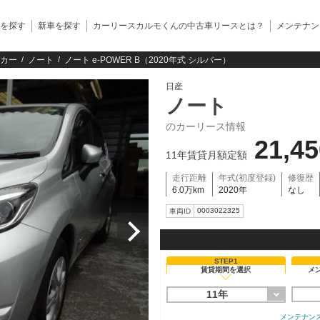
を探す
新車を探す
カーリースカルモくんの中古車リースとは？
メンテナン
カー
ノート
ノート e-POWER B（2020年式 シルバー）
日産
ノート
のカーリース情報
21,4
11年賃貸月額定額
走行距離
年式(初度登録)
修復歴
6.0万km
2020年
なし
0003022325
車両ID
STEP1
賃貸期間を選択
メ
11年
メンテナン