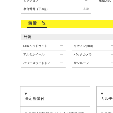
AT
ミッション
駆動方式
210
車台番号（下3桁）
装備・他
外装
LEDヘッドライト
ー
キセノン(HID)
アルミホイール
ー
バックカメラ
パワースライドドア
ー
サンルーフ
法定整備付
カルモ