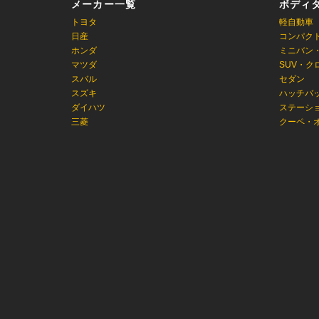
メーカー一覧
ボディ
トヨタ
軽自動車
日産
コンパク
ホンダ
ミニバン
マツダ
SUV・ク
スバル
セダン
スズキ
ハッチバ
ダイハツ
ステーシ
三菱
クーペ・