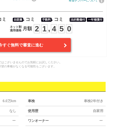
希望ナンバーについて
コミ
コミ
コミ
自賠責
手数料
法的整備付
一年補償付
2
1
4
5
0
,
ネット割
月額
適用価格
今すぐ無料で審査に進む
ではございませんのでお気軽にお試しください。
希望の車種がなくなる可能性もございます。
6.0万km
車検
車検2年付き
なし
使用歴
自家用
ー
ワンオーナー
ー