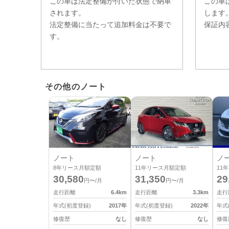
この車は法定整備が付いた状態で納車
この車
されます。
します
法定整備に当たって追加料金は不要で
保証内
す。
その他のノート
ノート
ノート
ノ
8
年リース月額定額
11
年リース月額定額
11
年
30,580
31,350
29
円〜/月
円〜/月
走行距離
6.4
km
走行距離
3.3
km
走行
年式(初度登録)
2017
年
年式(初度登録)
2022
年
年式
修復歴
なし
修復歴
なし
修復