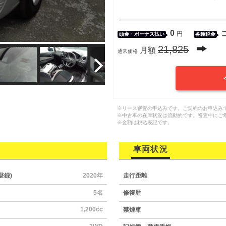
0
円
頭金・
ボーナス払い
各種税金
21,825
月額
通常価格
※リース審査の申込みです。ご契約のお申込み
※中古車の在庫状況は流動的です。審査中にご
※金額は税込表記です。
車両状況
登録)
2020年
走行距離
5名
修復歴
1,200cc
禁煙車