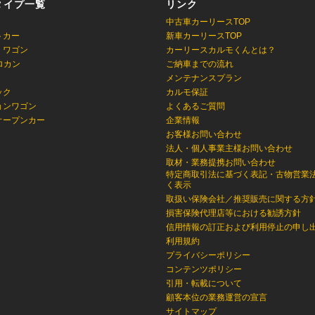
タイプ一覧
リンク
中古車カーリースTOP
トカー
新車カーリースTOP
・ワゴン
カーリースカルモくんとは？
ロカン
ご納車までの流れ
メンテナンスプラン
ック
カルモ保証
ョンワゴン
よくあるご質問
オープンカー
企業情報
お客様お問い合わせ
法人・個人事業主様お問い合わせ
取材・業務提携お問い合わせ
特定商取引法に基づく表記・古物営業
く表示
取扱い保険会社／推奨販売に関する方
損害保険代理店等における勧誘方針
信用情報の訂正および利用停止の申し
利用規約
プライバシーポリシー
コンテンツポリシー
引用・転載について
顧客本位の業務運営の宣言
サイトマップ