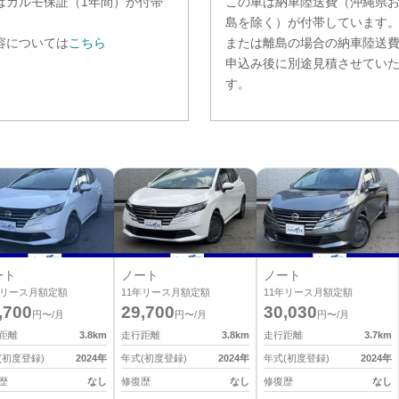
は
カルモ保証（1年間）
が付帯
この車は納車陸送費（沖縄県
。
島を除く）が付帯しています
容については
こちら
または離島の場合の納車陸送
申込み後に別途見積させてい
す。
ート
ノート
ノート
リース月額定額
11
年リース月額定額
11
年リース月額定額
,700
29,700
30,030
円〜/月
円〜/月
円〜/月
距離
3.8
km
走行距離
3.8
km
走行距離
3.7
km
(初度登録)
2024
年
年式(初度登録)
2024
年
年式(初度登録)
2024
年
歴
なし
修復歴
なし
修復歴
なし