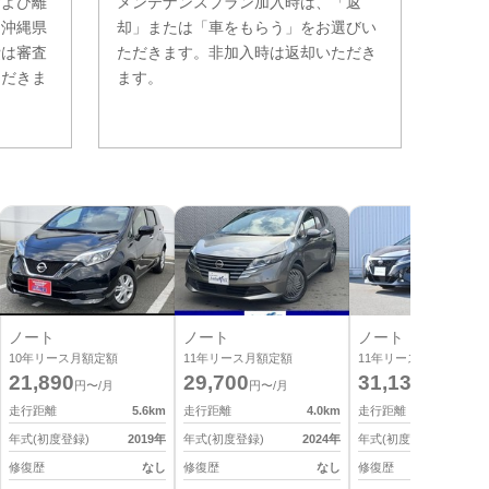
および離
メンテナンスプラン加入時は、「返
。沖縄県
却」または「車をもらう」をお選びい
費は審査
ただきます。非加入時は返却いただき
ただきま
ます。
ノート
ノート
ノート
10
年リース月額定額
11
年リース月額定額
11
年リース月額定額
21,890
29,700
31,130
円〜/月
円〜/月
円〜/月
走行距離
5.6
km
走行距離
4.0
km
走行距離
2
年式(初度登録)
2019
年
年式(初度登録)
2024
年
年式(初度登録)
2
修復歴
なし
修復歴
なし
修復歴