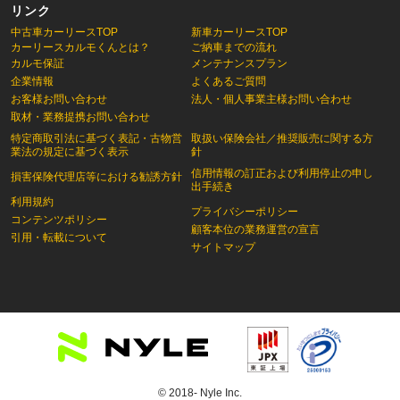
リンク
中古車カーリースTOP
新車カーリースTOP
カーリースカルモくんとは？
ご納車までの流れ
カルモ保証
メンテナンスプラン
企業情報
よくあるご質問
お客様お問い合わせ
法人・個人事業主様お問い合わせ
取材・業務提携お問い合わせ
特定商取引法に基づく表記・古物営
取扱い保険会社／推奨販売に関する方
業法の規定に基づく表示
針
信用情報の訂正および利用停止の申し
損害保険代理店等における勧誘方針
出手続き
利用規約
プライバシーポリシー
コンテンツポリシー
顧客本位の業務運営の宣言
引用・転載について
サイトマップ
© 2018- Nyle Inc.