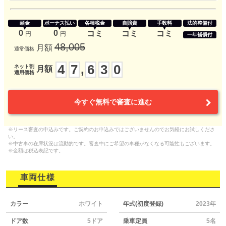
頭金
ボーナス払い
各種税金
自賠責
手数料
法的整備付
0
0
コミ
コミ
コミ
円
円
一年補償付
48,005
月額
通常価格
4
7
6
3
0
,
ネット割
月額
適用価格
今すぐ無料で審査に進む
※リース審査の申込みです。ご契約のお申込みではございませんのでお気軽にお試しくださ
い。
※中古車の在庫状況は流動的です。審査中にご希望の車種がなくなる可能性もございます。
※金額は税込表記です。
車両仕様
カラー
ホワイト
年式(初度登録)
2023年
ドア数
5ドア
乗車定員
5名