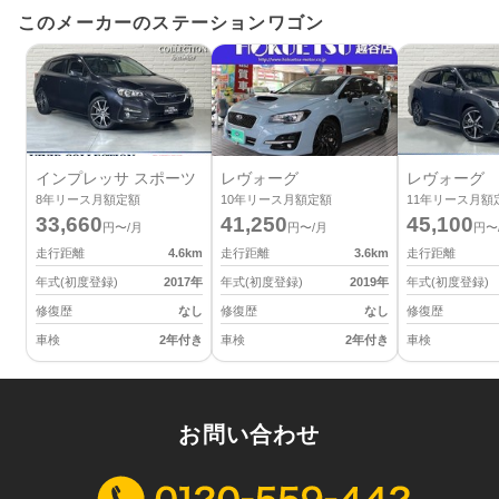
このメーカーのステーションワゴン
インプレッサ スポーツ
レヴォーグ
レヴォーグ
8
年リース月額定額
10
年リース月額定額
11
年リース月額
33,660
41,250
45,100
円〜/月
円〜/月
円〜
走行距離
4.6
km
走行距離
3.6
km
走行距離
年式(初度登録)
2017
年
年式(初度登録)
2019
年
年式(初度登録)
修復歴
なし
修復歴
なし
修復歴
車検
2年付き
車検
2年付き
車検
お問い合わせ