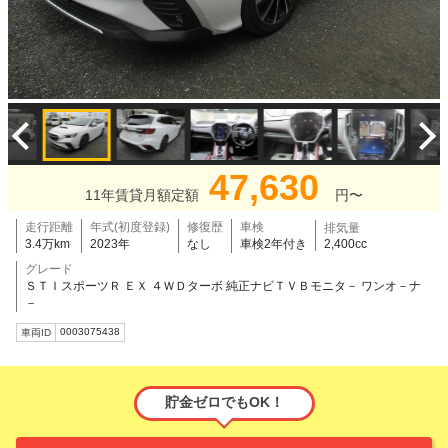
47,630
11年賃貸月額定額
円〜
走行距離
年式(初度登録)
修復歴
車検
排気量
3.4万km
2023年
なし
車検2年付き
2,400cc
グレード
ＳＴＩスポーツＲ ＥＸ ４ＷＤターボ 純正ナビＴＶＢモニタ－ ワンオ－ナ
－
0003075438
車両ID
貯金ゼロでもOK！