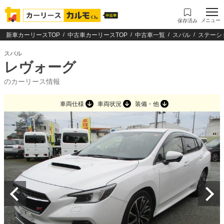
メニュー
保存済み
新車カーリースTOP
中古車カーリースTOP
中古車一覧
スバル
ステーシ
スバル
レヴォーグ
のカーリース情報
車両仕様
車両状況
装備・他