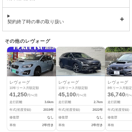
契約終了時の車の取り扱い
その他のレヴォーグ
レヴォーグ
レヴォーグ
レヴォーグ
10
年リース月額定額
11
年リース月額定額
8
年リース月額定
41,250
45,100
36,740
円〜/月
円〜/月
円〜
走行距離
3.6
km
走行距離
2.7
km
走行距離
年式(初度登録)
2019
年
年式(初度登録)
2022
年
年式(初度登録)
修復歴
なし
修復歴
なし
修復歴
車検
2年付き
車検
2年付き
車検