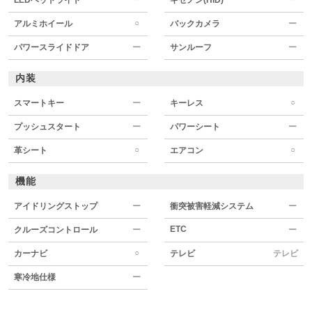
○
アルミホイール
バックカメラ
ー
パワースライドドア
ー
サンルーフ
ー
内装
○
スマートキー
ー
キーレス
プッシュスタート
ー
パワーシート
ー
○
○
革シート
エアコン
機能
アイドリングストップ
ー
衝突被害軽減システム
ー
ETC
クルーズコントロール
ー
ー
○
カーナビ
テレビ
テレビ
寒冷地仕様
ー