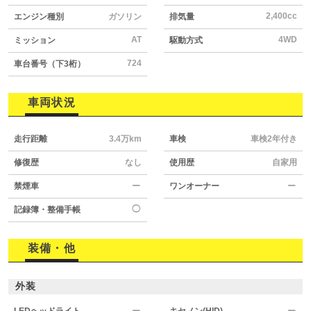
2,400cc
エンジン種別
ガソリン
排気量
AT
4WD
ミッション
駆動方式
724
車台番号（下3桁）
車両状況
走行距離
3.4万km
車検
車検2年付き
修復歴
なし
使用歴
自家用
禁煙車
ー
ワンオーナー
ー
◯
記録簿・整備手帳
装備・他
外装
LEDヘッドライト
ー
キセノン(HID)
ー