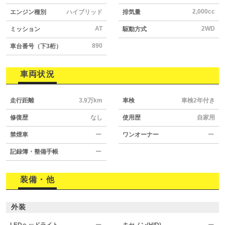
2,000cc
エンジン種別
ハイブリッド
排気量
AT
2WD
ミッション
駆動方式
890
車台番号（下3桁）
車両状況
走行距離
3.9万km
車検
車検2年付き
修復歴
なし
使用歴
自家用
禁煙車
ー
ワンオーナー
ー
記録簿・整備手帳
ー
装備・他
外装
LEDヘッドライト
ー
キセノン(HID)
ー