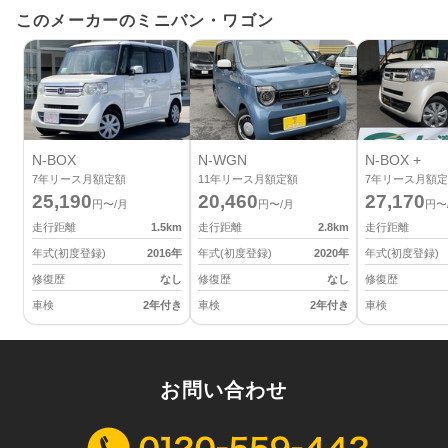
このメーカーのミニバン・ワゴン
N-BOX
N-WGN
N-BOX +
7
年リース月額定額
11
年リース月額定額
7
年リース月額定
25,190
20,460
27,170
円〜/月
円〜/月
円〜
走行距離
1.5
km
走行距離
2.8
km
走行距離
年式(初度登録)
2016
年
年式(初度登録)
2020
年
年式(初度登録)
修復歴
なし
修復歴
なし
修復歴
車検
2年付き
車検
2年付き
車検
お問い合わせ