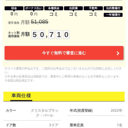
頭金
ボーナス払い
各種税金
自賠責
手数料
法的整備付
0
0
コミ
コミ
コミ
円
円
一年補償付
51,085
月額
通常価格
5
0
7
1
0
,
ネット割
月額
適用価格
今すぐ無料で審査に進む
※リース審査の申込みです。ご契約のお申込みではございませんのでお気軽にお試しくださ
い。
※中古車の在庫状況は流動的です。審査中にご希望の車種がなくなる可能性もございます。
※金額は税込表記です。
車両仕様
カラー
クリスタルブラッ
年式(初度登録)
2022年
ク・パール
ドア数
5ドア
乗車定員
7名