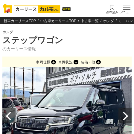
メニュー
保存済み
新車カーリースTOP
中古車カーリースTOP
中古車一覧
ホンダ
ミニバン
ホンダ
ステップワゴン
のカーリース情報
車両仕様
車両状況
装備・他