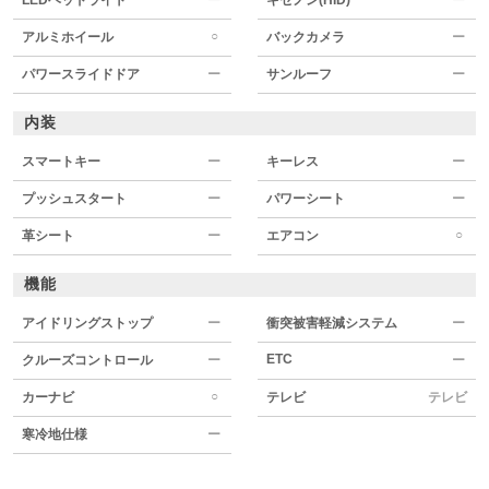
○
アルミホイール
バックカメラ
ー
パワースライドドア
ー
サンルーフ
ー
内装
スマートキー
ー
キーレス
ー
プッシュスタート
ー
パワーシート
ー
○
革シート
ー
エアコン
機能
アイドリングストップ
ー
衝突被害軽減システム
ー
ETC
クルーズコントロール
ー
ー
○
カーナビ
テレビ
テレビ
寒冷地仕様
ー