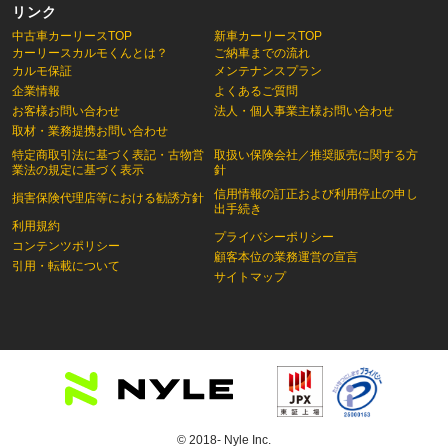
リンク
中古車カーリースTOP
新車カーリースTOP
カーリースカルモくんとは？
ご納車までの流れ
カルモ保証
メンテナンスプラン
企業情報
よくあるご質問
お客様お問い合わせ
法人・個人事業主様お問い合わせ
取材・業務提携お問い合わせ
特定商取引法に基づく表記・古物営
取扱い保険会社／推奨販売に関する方
業法の規定に基づく表示
針
信用情報の訂正および利用停止の申し
損害保険代理店等における勧誘方針
出手続き
利用規約
プライバシーポリシー
コンテンツポリシー
顧客本位の業務運営の宣言
引用・転載について
サイトマップ
© 2018- Nyle Inc.