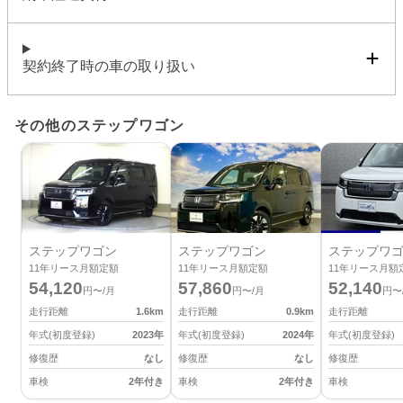
契約終了時の車の取り扱い
その他のステップワゴン
ステップワゴン
ステップワゴン
ステップワ
11
年リース月額定額
11
年リース月額定額
11
年リース月額
54,120
57,860
52,140
円〜/月
円〜/月
円〜
走行距離
1.6
km
走行距離
0.9
km
走行距離
年式(初度登録)
2023
年
年式(初度登録)
2024
年
年式(初度登録)
修復歴
なし
修復歴
なし
修復歴
車検
2年付き
車検
2年付き
車検