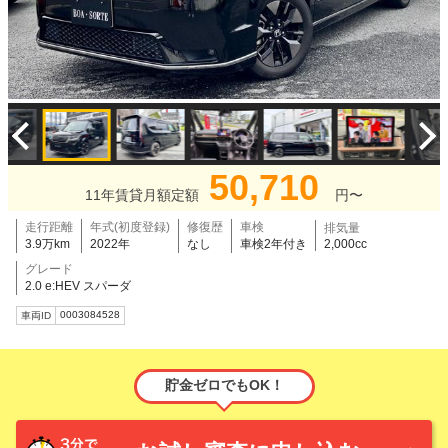
50,710
11年賃貸月額定額
円〜
走行距離
年式(初度登録)
修復歴
車検
排気量
3.9万km
2022年
なし
車検2年付き
2,000cc
グレード
2.0 e:HEV スパーダ
0003084528
車両ID
貯金ゼロでもOK！