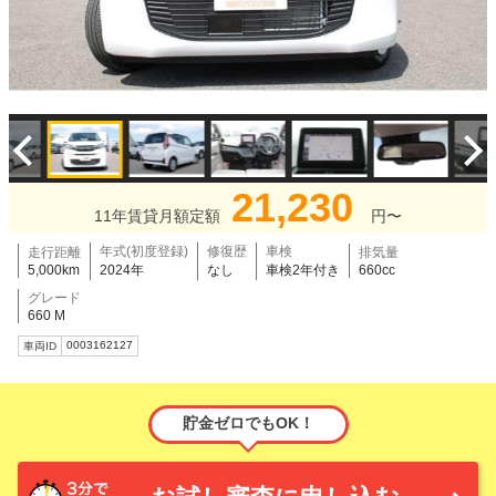
21,230
11年賃貸月額定額
円〜
年式(初度登録)
修復歴
車検
走行距離
排気量
5,000km
2024年
なし
車検2年付き
660cc
グレード
660 M
0003162127
車両ID
貯金ゼロでもOK！