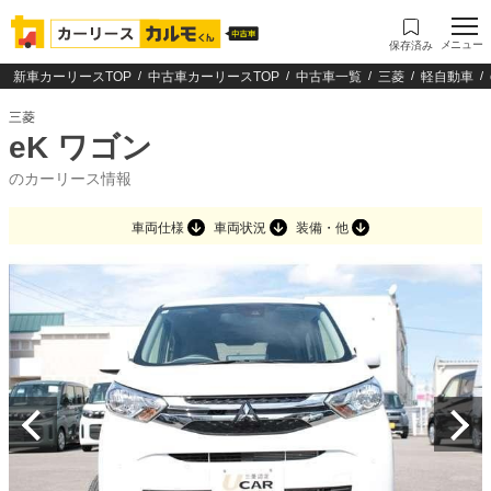
メニュー
保存済み
新車カーリースTOP
中古車カーリースTOP
中古車一覧
三菱
軽自動車
三菱
eK ワゴン
のカーリース情報
車両仕様
車両状況
装備・他