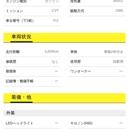
660cc
エンジン種別
ガソリン
排気量
CVT
2WD
ミッション
駆動方式
411
車台番号（下3桁）
車両状況
5,000km
走行距離
車検
車検2年付き
修復歴
なし
使用歴
自家用
禁煙車
ー
ワンオーナー
ー
記録簿・整備手帳
ー
装備・他
外装
LEDヘッドライト
ー
キセノン(HID)
ー