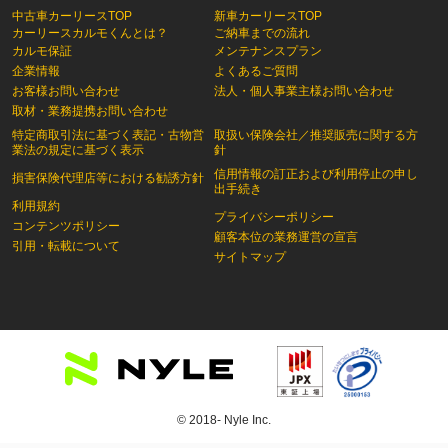
中古車カーリースTOP
新車カーリースTOP
カーリースカルモくんとは？
ご納車までの流れ
カルモ保証
メンテナンスプラン
企業情報
よくあるご質問
お客様お問い合わせ
法人・個人事業主様お問い合わせ
取材・業務提携お問い合わせ
特定商取引法に基づく表記・古物営
取扱い保険会社／推奨販売に関する方
業法の規定に基づく表示
針
信用情報の訂正および利用停止の申し
損害保険代理店等における勧誘方針
出手続き
利用規約
プライバシーポリシー
コンテンツポリシー
顧客本位の業務運営の宣言
引用・転載について
サイトマップ
© 2018- Nyle Inc.