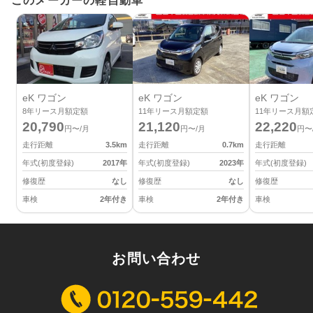
このメーカーの軽自動車
eK ワゴン
eK ワゴン
eK ワゴン
8
年リース月額定額
11
年リース月額定額
11
年リース月額
20,790
21,120
22,220
円〜/月
円〜/月
円〜
走行距離
3.5
km
走行距離
0.7
km
走行距離
年式(初度登録)
2017
年
年式(初度登録)
2023
年
年式(初度登録)
修復歴
なし
修復歴
なし
修復歴
車検
2年付き
車検
2年付き
車検
お問い合わせ