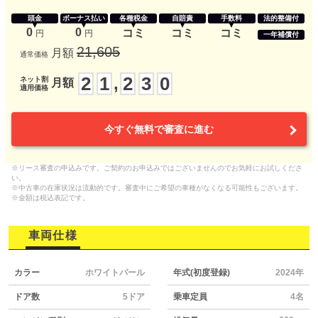
頭金
ボーナス払い
各種税金
自賠責
手数料
法的整備付
0
0
コミ
コミ
コミ
円
円
一年補償付
21,605
月額
通常価格
2
1
2
3
0
,
ネット割
月額
適用価格
今すぐ無料で審査に進む
※リース審査の申込みです。ご契約のお申込みではございませんのでお気軽にお試しくださ
い。
※中古車の在庫状況は流動的です。審査中にご希望の車種がなくなる可能性もございます。
※金額は税込表記です。
車両仕様
カラー
ホワイトパール
年式(初度登録)
2024年
ドア数
5ドア
乗車定員
4名