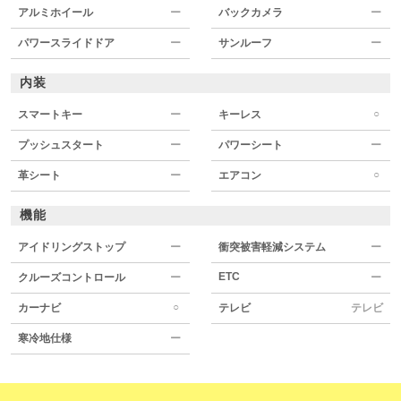
アルミホイール
ー
バックカメラ
ー
パワースライドドア
ー
サンルーフ
ー
内装
○
スマートキー
ー
キーレス
プッシュスタート
ー
パワーシート
ー
○
革シート
ー
エアコン
機能
アイドリングストップ
ー
衝突被害軽減システム
ー
ETC
クルーズコントロール
ー
ー
○
カーナビ
テレビ
テレビ
寒冷地仕様
ー