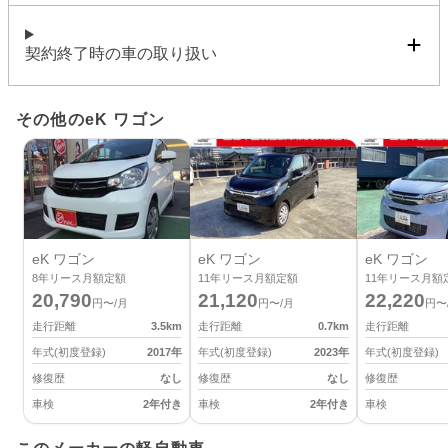
契約終了時の車の取り扱い
その他のeK ワゴン
eK ワゴン
eK ワゴン
eK ワゴン
8
年リース月額定額
11
年リース月額定額
11
年リース月額
20,790
21,120
22,220
円〜/月
円〜/月
円〜
走行距離
3.5
km
走行距離
0.7
km
走行距離
年式(初度登録)
2017
年
年式(初度登録)
2023
年
年式(初度登録)
修復歴
なし
修復歴
なし
修復歴
車検
2年付き
車検
2年付き
車検