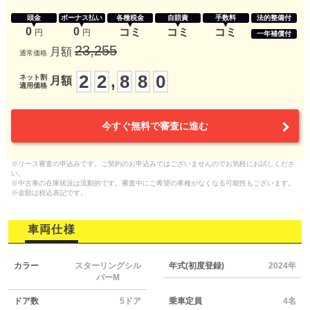
頭金
ボーナス払い
各種税金
自賠責
手数料
法的整備付
0
0
コミ
コミ
コミ
円
円
一年補償付
23,255
月額
通常価格
2
2
8
8
0
,
ネット割
月額
適用価格
今すぐ無料で審査に進む
※リース審査の申込みです。ご契約のお申込みではございませんのでお気軽にお試しくださ
い。
※中古車の在庫状況は流動的です。審査中にご希望の車種がなくなる可能性もございます。
※金額は税込表記です。
車両仕様
カラー
スターリングシル
年式(初度登録)
2024年
バーM
ドア数
5ドア
乗車定員
4名