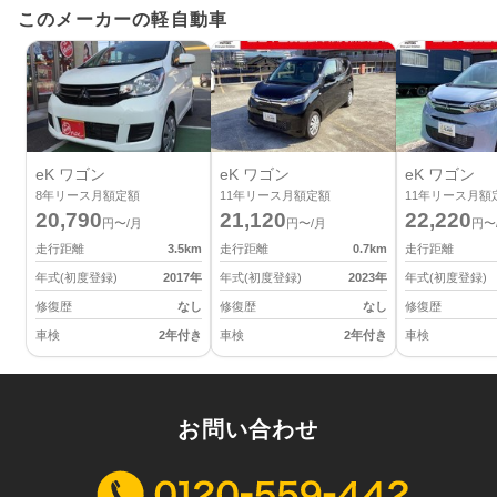
このメーカーの軽自動車
eK ワゴン
eK ワゴン
eK ワゴン
8
年リース月額定額
11
年リース月額定額
11
年リース月額
20,790
21,120
22,220
円〜/月
円〜/月
円〜
走行距離
3.5
km
走行距離
0.7
km
走行距離
年式(初度登録)
2017
年
年式(初度登録)
2023
年
年式(初度登録)
修復歴
なし
修復歴
なし
修復歴
車検
2年付き
車検
2年付き
車検
お問い合わせ