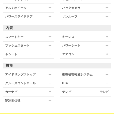
アルミホイール
ー
バックカメラ
ー
パワースライドドア
ー
サンルーフ
ー
内装
○
スマートキー
ー
キーレス
プッシュスタート
ー
パワーシート
ー
○
革シート
ー
エアコン
機能
アイドリングストップ
ー
衝突被害軽減システム
ー
ETC
クルーズコントロール
ー
ー
○
カーナビ
テレビ
テレビ
寒冷地仕様
ー