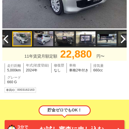
22,880
11年賃貸月額定額
円〜
年式(初度登録)
修復歴
車検
走行距離
排気量
5,000km
2024年
なし
車検2年付き
660cc
グレード
660 G
0003162163
車両ID
貯金ゼロでもOK！