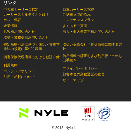
リンク
中古車カーリースTOP
新車カーリースTOP
カーリースカルモくんとは？
ご納車までの流れ
カルモ保証
メンテナンスプラン
企業情報
よくあるご質問
お客様お問い合わせ
法人・個人事業主様お問い合わせ
取材・業務提携お問い合わせ
特定商取引法に基づく表記・古物営
取扱い保険会社／推奨販売に関する方
業法の規定に基づく表示
針
信用情報の訂正および利用停止の申し
損害保険代理店等における勧誘方針
出手続き
利用規約
プライバシーポリシー
コンテンツポリシー
顧客本位の業務運営の宣言
引用・転載について
サイトマップ
© 2018- Nyle Inc.