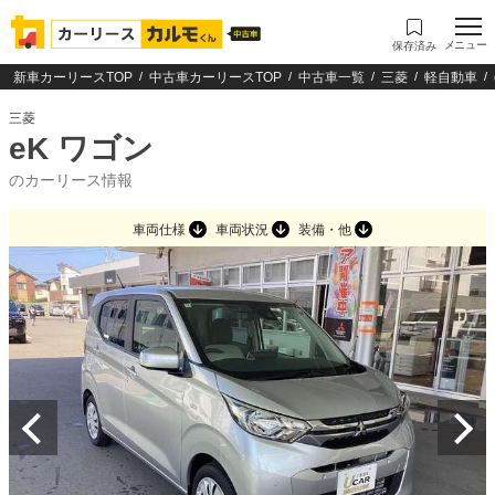
メニュー
保存済み
新車カーリースTOP
中古車カーリースTOP
中古車一覧
三菱
軽自動車
三菱
eK ワゴン
のカーリース情報
車両仕様
車両状況
装備・他