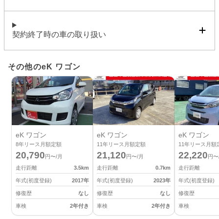
契約終了時の車の取り扱い
その他のeK ワゴン
eK ワゴン
eK ワゴン
eK ワゴン
8
年リース月額定額
11
年リース月額定額
11
年リース月額
20,790
21,120
22,220
円〜/月
円〜/月
円〜
走行距離
3.5
km
走行距離
0.7
km
走行距離
年式(初度登録)
2017
年
年式(初度登録)
2023
年
年式(初度登録)
修復歴
なし
修復歴
なし
修復歴
車検
2年付き
車検
2年付き
車検