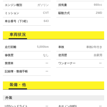
660cc
エンジン種別
ガソリン
排気量
CVT
2WD
ミッション
駆動方式
643
車台番号（下3桁）
車両状況
5,000km
走行距離
車検
車検2年付き
修復歴
なし
使用歴
自家用
禁煙車
ー
ワンオーナー
ー
記録簿・整備手帳
ー
装備・他
外装
LEDヘッドライト
ー
キセノン(HID)
ー