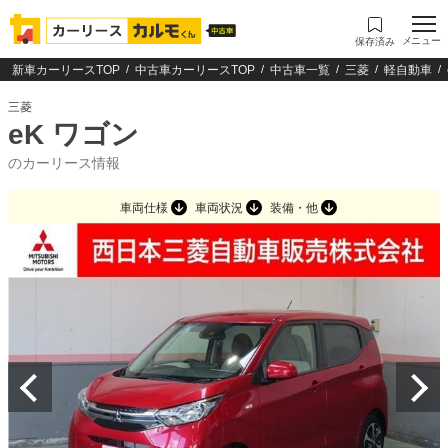
メニュー
保存済み
新車カーリースTOP
中古車カーリースTOP
中古車一覧
三菱
軽自動車
三菱
eK ワゴン
のカーリース情報
車両仕様
車両状況
装備・他