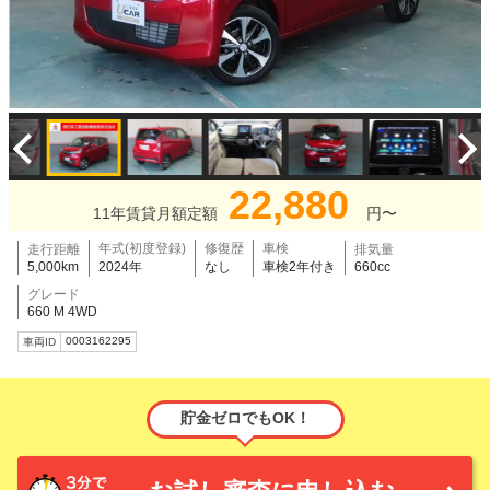
22,880
11年賃貸月額定額
円〜
年式(初度登録)
修復歴
車検
走行距離
排気量
5,000km
2024年
なし
車検2年付き
660cc
グレード
660 M 4WD
0003162295
車両ID
貯金ゼロでもOK！