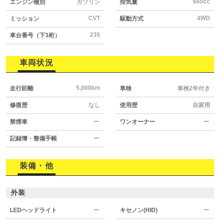
660cc
エンジン種別
ガソリン
排気量
CVT
4WD
ミッション
駆動方式
235
車台番号（下3桁）
車両状況
5,000km
走行距離
車検
車検2年付き
修復歴
なし
使用歴
自家用
禁煙車
ー
ワンオーナー
ー
記録簿・整備手帳
ー
装備・他
外装
LEDヘッドライト
ー
キセノン(HID)
ー