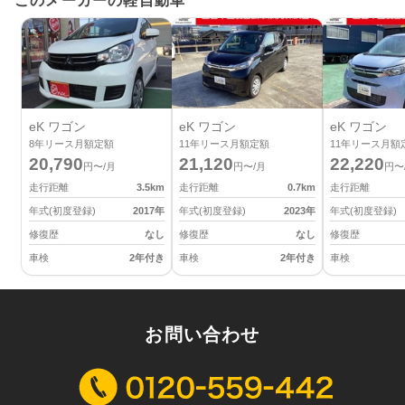
このメーカーの軽自動車
eK ワゴン
eK ワゴン
eK ワゴン
8
年リース月額定額
11
年リース月額定額
11
年リース月額
20,790
21,120
22,220
円〜/月
円〜/月
円〜
走行距離
3.5
km
走行距離
0.7
km
走行距離
年式(初度登録)
2017
年
年式(初度登録)
2023
年
年式(初度登録)
修復歴
なし
修復歴
なし
修復歴
車検
2年付き
車検
2年付き
車検
お問い合わせ