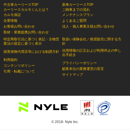
中古車カーリースTOP
新車カーリースTOP
カーリースカルモくんとは？
ご納車までの流れ
カルモ保証
メンテナンスプラン
企業情報
よくあるご質問
お客様お問い合わせ
法人・個人事業主様お問い合わせ
取材・業務提携お問い合わせ
特定商取引法に基づく表記・古物営
取扱い保険会社／推奨販売に関する方
業法の規定に基づく表示
針
信用情報の訂正および利用停止の申し
損害保険代理店等における勧誘方針
出手続き
利用規約
プライバシーポリシー
コンテンツポリシー
顧客本位の業務運営の宣言
引用・転載について
サイトマップ
© 2018- Nyle Inc.