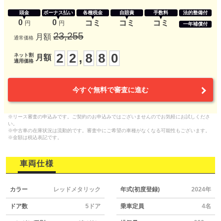
頭金
ボーナス払い
各種税金
自賠責
手数料
法的整備付
0
0
コミ
コミ
コミ
円
円
一年補償付
23,255
月額
通常価格
2
2
8
8
0
,
ネット割
月額
適用価格
今すぐ無料で審査に進む
※リース審査の申込みです。ご契約のお申込みではございませんのでお気軽にお試しくださ
い。
※中古車の在庫状況は流動的です。審査中にご希望の車種がなくなる可能性もございます。
※金額は税込表記です。
車両仕様
カラー
レッドメタリック
年式(初度登録)
2024年
ドア数
5ドア
乗車定員
4名