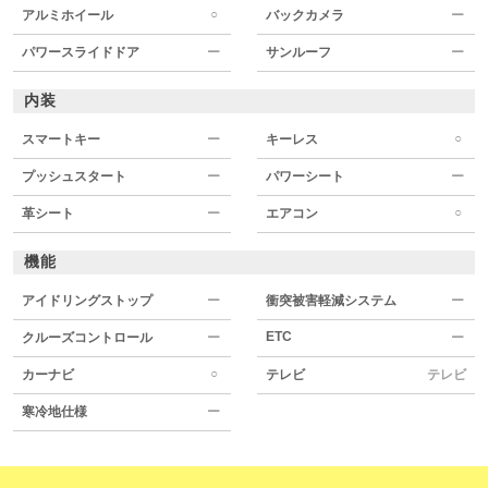
○
アルミホイール
バックカメラ
ー
パワースライドドア
ー
サンルーフ
ー
内装
○
スマートキー
ー
キーレス
プッシュスタート
ー
パワーシート
ー
○
革シート
ー
エアコン
機能
アイドリングストップ
ー
衝突被害軽減システム
ー
ETC
クルーズコントロール
ー
ー
○
カーナビ
テレビ
テレビ
寒冷地仕様
ー