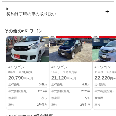
契約終了時の車の取り扱い
その他のeK ワゴン
eK ワゴン
eK ワゴン
eK ワゴン
8
年リース月額定額
11
年リース月額定額
11
年リース月額
20,790
21,120
22,220
円〜/月
円〜/月
円〜
走行距離
3.5
km
走行距離
0.7
km
走行距離
年式(初度登録)
2017
年
年式(初度登録)
2023
年
年式(初度登録)
修復歴
なし
修復歴
なし
修復歴
車検
2年付き
車検
2年付き
車検