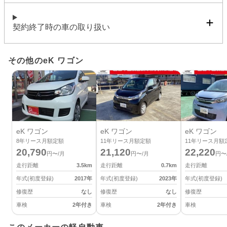
契約終了時の車の取り扱い
その他のeK ワゴン
eK ワゴン
eK ワゴン
eK ワゴン
8
年リース月額定額
11
年リース月額定額
11
年リース月額
20,790
21,120
22,220
円〜/月
円〜/月
円〜
走行距離
3.5
km
走行距離
0.7
km
走行距離
年式(初度登録)
2017
年
年式(初度登録)
2023
年
年式(初度登録)
修復歴
なし
修復歴
なし
修復歴
車検
2年付き
車検
2年付き
車検