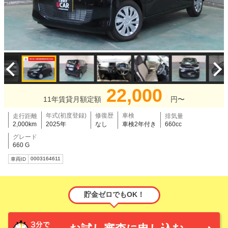
22,000
11年賃貸月額定額
円〜
年式(初度登録)
修復歴
車検
走行距離
排気量
2,000km
2025年
なし
車検2年付き
660cc
グレード
660 G
0003164611
車両ID
貯金ゼロでもOK！