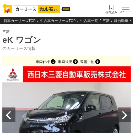
メニュー
保存済み
新車カーリースTOP
中古車カーリースTOP
中古車一覧
三菱
軽自動車
三菱
eK ワゴン
のカーリース情報
車両仕様
車両状況
装備・他