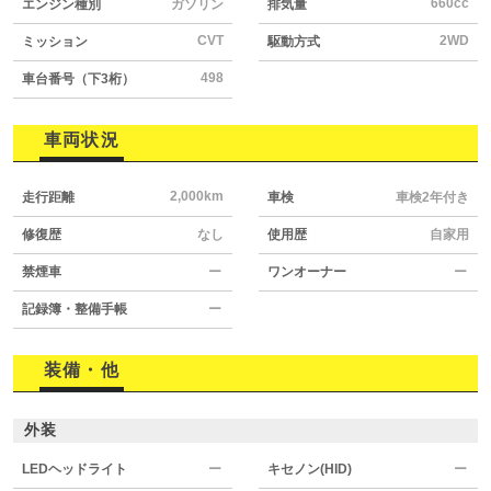
660cc
エンジン種別
ガソリン
排気量
CVT
2WD
ミッション
駆動方式
498
車台番号（下3桁）
車両状況
2,000km
走行距離
車検
車検2年付き
修復歴
なし
使用歴
自家用
禁煙車
ー
ワンオーナー
ー
記録簿・整備手帳
ー
装備・他
外装
LEDヘッドライト
ー
キセノン(HID)
ー