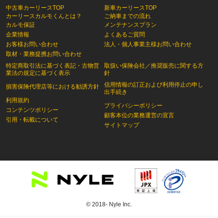
中古車カーリースTOP
新車カーリースTOP
カーリースカルモくんとは？
ご納車までの流れ
カルモ保証
メンテナンスプラン
企業情報
よくあるご質問
お客様お問い合わせ
法人・個人事業主様お問い合わせ
取材・業務提携お問い合わせ
特定商取引法に基づく表記・古物営
取扱い保険会社／推奨販売に関する方
業法の規定に基づく表示
針
信用情報の訂正および利用停止の申し
損害保険代理店等における勧誘方針
出手続き
利用規約
プライバシーポリシー
コンテンツポリシー
顧客本位の業務運営の宣言
引用・転載について
サイトマップ
© 2018- Nyle Inc.