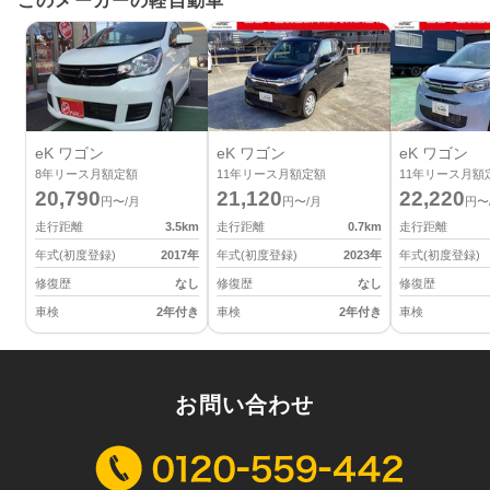
このメーカーの軽自動車
eK ワゴン
eK ワゴン
eK ワゴン
8
年リース月額定額
11
年リース月額定額
11
年リース月額
20,790
21,120
22,220
円〜/月
円〜/月
円〜
走行距離
3.5
km
走行距離
0.7
km
走行距離
年式(初度登録)
2017
年
年式(初度登録)
2023
年
年式(初度登録)
修復歴
なし
修復歴
なし
修復歴
車検
2年付き
車検
2年付き
車検
お問い合わせ