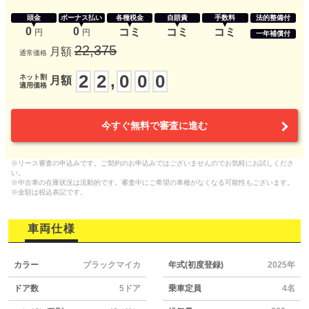
頭金
ボーナス払い
各種税金
自賠責
手数料
法的整備付
0
0
コミ
コミ
コミ
円
円
一年補償付
22,375
月額
通常価格
2
2
0
0
0
,
ネット割
月額
適用価格
今すぐ無料で審査に進む
※リース審査の申込みです。ご契約のお申込みではございませんのでお気軽にお試しくださ
い。
※中古車の在庫状況は流動的です。審査中にご希望の車種がなくなる可能性もございます。
※金額は税込表記です。
車両仕様
カラー
ブラックマイカ
年式(初度登録)
2025年
ドア数
5ドア
乗車定員
4名