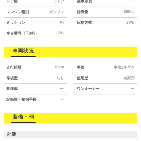
ドア数
5ドア
乗車定員
ー
660cc
エンジン種別
ガソリン
排気量
AT
2WD
ミッション
駆動方式
281
車台番号（下3桁）
車両状況
10km
走行距離
車検
車検2年付き
修復歴
なし
使用歴
自家用
禁煙車
ー
ワンオーナー
ー
記録簿・整備手帳
ー
装備・他
外装