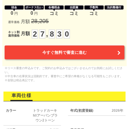
頭金
ボーナス払い
各種税金
自賠責
手数料
法的整備付
0
0
コミ
コミ
コミ
円
円
28,205
月額
通常価格
2
7
8
3
0
,
ネット割
月額
適用価格
今すぐ無料で審査に進む
※リース審査の申込みです。ご契約のお申込みではございませんのでお気軽にお試しくださ
い。
※中古車の在庫状況は流動的です。審査中にご希望の車種がなくなる可能性もございます。
※金額は税込表記です。
車両仕様
カラー
トラッドカーキ
年式(初度登録)
2026年
Ｍ/アーバンブラ
ウン2トーン