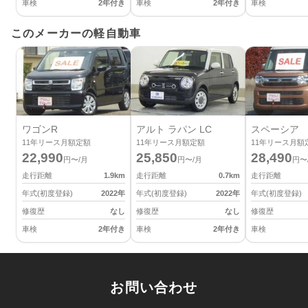
車検
2年付き
車検
2年付き
車検
このメーカーの軽自動車
ワゴンR
アルト ラパン LC
スペーシア
11
年リース月額定額
11
年リース月額定額
11
年リース月額
22,990
25,850
28,490
円〜/月
円〜/月
円〜
走行距離
1.9
km
走行距離
0.7
km
走行距離
年式(初度登録)
2022
年
年式(初度登録)
2022
年
年式(初度登録)
修復歴
なし
修復歴
なし
修復歴
車検
2年付き
車検
2年付き
車検
お問い合わせ