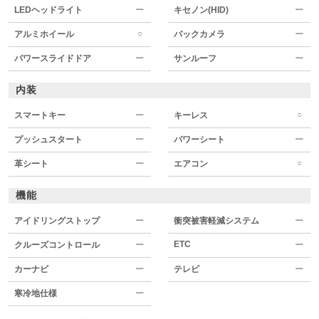
LEDヘッドライト
ー
キセノン(HID)
ー
○
アルミホイール
バックカメラ
ー
パワースライドドア
ー
サンルーフ
ー
内装
○
スマートキー
ー
キーレス
プッシュスタート
ー
パワーシート
ー
○
革シート
ー
エアコン
機能
アイドリングストップ
ー
衝突被害軽減システム
ー
ETC
クルーズコントロール
ー
ー
カーナビ
ー
テレビ
ー
寒冷地仕様
ー