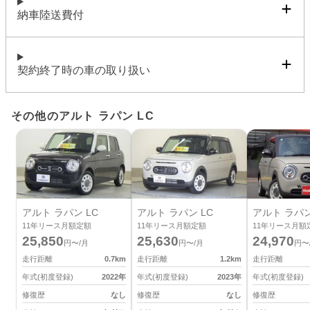
納車陸送費付
契約終了時の車の取り扱い
その他のアルト ラパン LC
アルト ラパン LC
アルト ラパン LC
アルト ラパン
11
年リース月額定額
11
年リース月額定額
11
年リース月額
25,850
25,630
24,970
円〜/月
円〜/月
円〜
走行距離
0.7
km
走行距離
1.2
km
走行距離
年式(初度登録)
2022
年
年式(初度登録)
2023
年
年式(初度登録)
修復歴
なし
修復歴
なし
修復歴