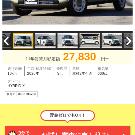
27,830
11年賃貸月額定額
円〜
年式(初度登録)
修復歴
車検
走行距離
排気量
10km
2026年
なし
車検2年付き
660cc
グレード
HYBRID X
0003183788
車両ID
貯金ゼロでもOK！