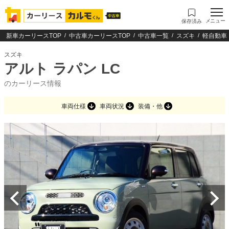
メニュー
保存済み
新車カーリースTOP
中古車カーリースTOP
中古車一覧
スズキ
軽自動車
スズキ
アルト ラパン LC
のカーリース情報
車両仕様
車両状況
装備・他