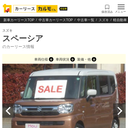
メニュー
保存済み
新車カーリースTOP
中古車カーリースTOP
中古車一覧
スズキ
軽自動車
スズキ
スペーシア
のカーリース情報
車両仕様
車両状況
装備・他