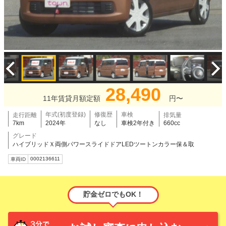
28,490
11年賃貸月額定額
円〜
年式(初度登録)
修復歴
車検
走行距離
排気量
7km
2024年
なし
車検2年付き
660cc
グレード
ハイブリッドＸ両側パワースライドドアLEDツートンカラー保＆取
0002136611
車両ID
貯金ゼロでもOK！