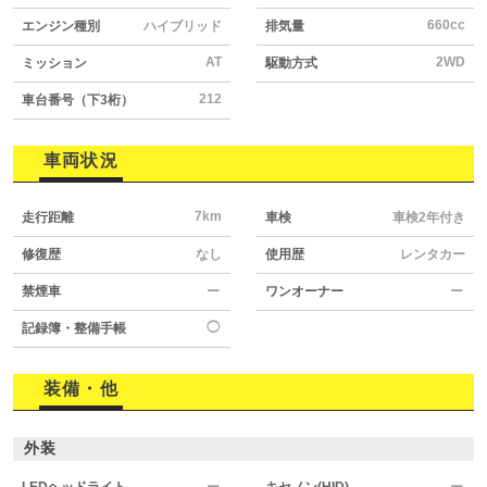
660cc
エンジン種別
ハイブリッド
排気量
AT
2WD
ミッション
駆動方式
212
車台番号（下3桁）
車両状況
7km
走行距離
車検
車検2年付き
修復歴
なし
使用歴
レンタカー
禁煙車
ー
ワンオーナー
ー
◯
記録簿・整備手帳
装備・他
外装
LEDヘッドライト
ー
キセノン(HID)
ー