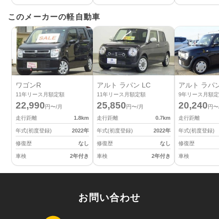
このメーカーの軽自動車
ワゴンR
アルト ラパン LC
アルト ラパ
11
年リース月額定額
11
年リース月額定額
9
年リース月額定
22,990
25,850
20,240
円〜/月
円〜/月
円〜
走行距離
1.8
km
走行距離
0.7
km
走行距離
年式(初度登録)
2022
年
年式(初度登録)
2022
年
年式(初度登録)
修復歴
なし
修復歴
なし
修復歴
車検
2年付き
車検
2年付き
車検
お問い合わせ