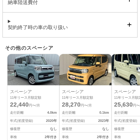
納車陸送費付
契約終了時の車の取り扱い
その他のスペーシア
スペーシア
スペーシア
スペーシア
11
年リース月額定額
11
年リース月額定額
11
年リース月額
22,440
28,270
25,630
円〜/月
円〜/月
円〜
走行距離
4.0
km
走行距離
0.1
km
走行距離
年式(初度登録)
2020
年
年式(初度登録)
2023
年
年式(初度登録)
修復歴
なし
修復歴
なし
修復歴
車検
2年付き
車検
2年付き
車検