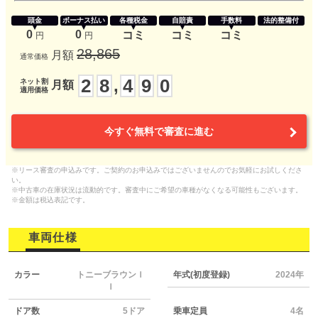
頭金
ボーナス払い
各種税金
自賠責
手数料
法的整備付
0
0
コミ
コミ
コミ
円
円
28,865
月額
通常価格
2
8
4
9
0
,
ネット割
月額
適用価格
今すぐ無料で審査に進む
※リース審査の申込みです。ご契約のお申込みではございませんのでお気軽にお試しくださ
い。
※中古車の在庫状況は流動的です。審査中にご希望の車種がなくなる可能性もございます。
※金額は税込表記です。
車両仕様
カラー
トニーブラウンＩ
年式(初度登録)
2024年
Ｉ
ドア数
5ドア
乗車定員
4名