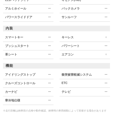
アルミホイール
ー
バックカメラ
ー
パワースライドドア
ー
サンルーフ
ー
内装
○
スマートキー
ー
キーレス
プッシュスタート
ー
パワーシート
ー
○
革シート
ー
エアコン
機能
アイドリングストップ
ー
衝突被害軽減システム
ー
ETC
クルーズコントロール
ー
ー
カーナビ
ー
テレビ
ー
寒冷地仕様
ー
※走行距離は納車前の点検や動作確認、納車時の車両移動によって前後する場合があります