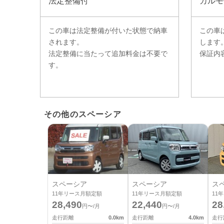
法定整備付
カルモ
この車は法定整備が付いた状態で納車
この車
されます。
します
法定整備に当たって追加料金は不要で
保証内
す。
その他のスペーシア
スペーシア
スペーシア
ス
11
年リース月額定額
11
年リース月額定額
11
年
28,490
22,440
28
円〜/月
円〜/月
走行距離
0.0
km
走行距離
4.0
km
走行