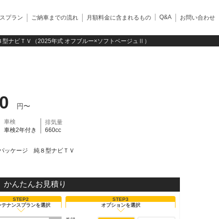
Q&A
スプラン
ご納車までの流れ
月額料金に含まれるもの
お問い合わせ
型ナビＴＶ（2025年式 オフブルー×ソフトベージュⅡ）
90
円〜
車検
排気量
車検2年付き
660cc
パッケージ 純８型ナビＴＶ
かんたんお見積り
STEP2
STEP3
ンテナンスプランを選択
オプションを選択