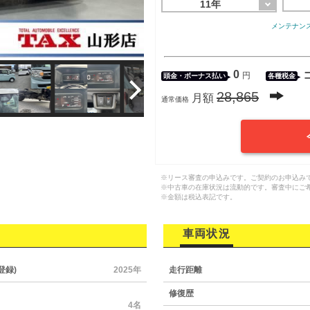
11年
メンテナン
0
円
頭金・
ボーナス払い
各種税金
28,865
月額
通常価格
※リース審査の申込みです。ご契約のお申込み
※中古車の在庫状況は流動的です。審査中にご
※金額は税込表記です。
車両状況
登録)
2025年
走行距離
修復歴
4名