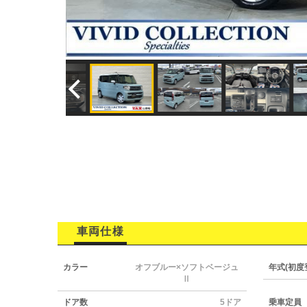
車両仕様
カラー
オフブルー×ソフトベージュ
年式(初度
Ⅱ
ドア数
5ドア
乗車定員