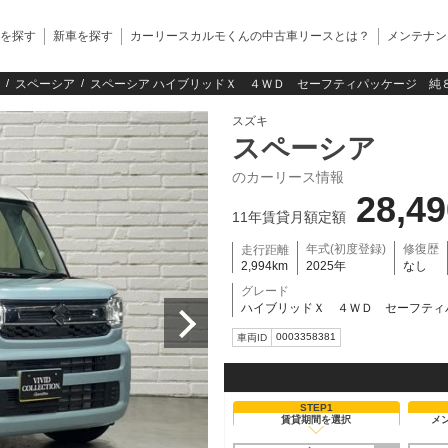
を探す
新車を探す
カーリースカルモくんの中古車リースとは？
メンテナン
スペーシア
スペーシア ハイブリッドＸ ４ＷＤ セーフティパッケージ 純８
スズキ
スペーシア
のカーリース情報
28,4
11年賃貸月額定額
年式(初度登録)
修復歴
走行距離
2,994km
2025年
なし
グレード
ハイブリッドＸ ４ＷＤ セーフティ
0003358381
車両ID
STEP1
賃貸期間を選択
メ