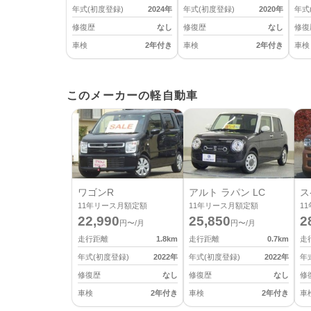
年式(初度登録)
2024
年
年式(初度登録)
2020
年
年式
修復歴
なし
修復歴
なし
修復
車検
2年付き
車検
2年付き
車検
このメーカーの軽自動車
ワゴンR
アルト ラパン LC
ス
11
年リース月額定額
11
年リース月額定額
11
22,990
25,850
2
円〜/月
円〜/月
走行距離
1.8
km
走行距離
0.7
km
走
年式(初度登録)
2022
年
年式(初度登録)
2022
年
年
修復歴
なし
修復歴
なし
修
車検
2年付き
車検
2年付き
車