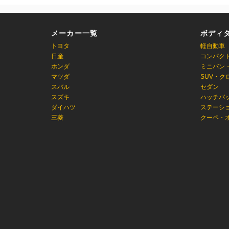
メーカー一覧
ボディ
トヨタ
軽自動車
日産
コンパク
ホンダ
ミニバン
マツダ
SUV・ク
スバル
セダン
スズキ
ハッチバ
ダイハツ
ステーシ
三菱
クーペ・