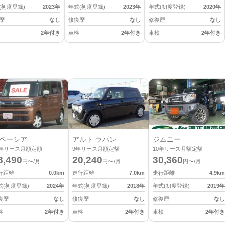
(初度登録)
2023
年
年式(初度登録)
2023
年
年式(初度登録)
2020
年
歴
なし
修復歴
なし
修復歴
なし
2年付き
車検
2年付き
車検
2年付き
ペーシア
アルト ラパン
ジムニー
年リース月額定額
9
年リース月額定額
10
年リース月額定額
8,490
20,240
30,360
円〜/月
円〜/月
円〜/月
行距離
0.0
km
走行距離
7.0
km
走行距離
4.9
km
式(初度登録)
2024
年
年式(初度登録)
2018
年
年式(初度登録)
2019
年
復歴
なし
修復歴
なし
修復歴
なし
検
2年付き
車検
2年付き
車検
2年付き