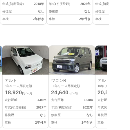
年式(初度登録)
2018
年
年式(初度登録)
2026
年
年式(初度登録)
2
修復歴
なし
修復歴
なし
修復歴
車検
2年付き
車検
2年付き
車検
2
アルト
ワゴンR
アルト ラパン
8
年リース月額定額
11
年リース月額定額
10
年リース月額定額
18,920
24,640
20,570
円〜/月
円〜/月
円〜/月
走行距離
4.0
km
走行距離
1.0
km
走行距離
年式(初度登録)
2017
年
年式(初度登録)
2022
年
年式(初度登録)
修復歴
なし
修復歴
なし
修復歴
車検
2年付き
車検
2年付き
車検