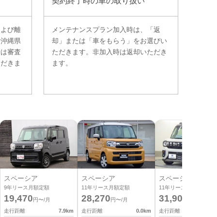
契約終了時の車の取り扱い
および離
メンテナンスプラン加入時は、「返
。沖縄県
却」または「車をもらう」をお選びい
費は審査
ただきます。非加入時は返却いただき
ただきま
ます。
スペーシア
スペーシア
スペーシア
9
年リース月額定額
11
年リース月額定額
11
年リース月額定額
19,470
28,270
31,900
円〜/月
円〜/月
円〜/月
走行距離
7.9
km
走行距離
0.0
km
走行距離
0