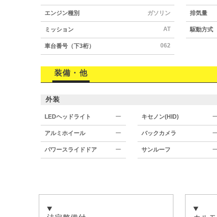
エンジン種別
ガソリン
排気量
AT
ミッション
駆動方式
062
車台番号（下3桁）
装備・他
外装
LEDヘッドライト
ー
キセノン(HID)
アルミホイール
ー
バックカメラ
パワースライドドア
ー
サンルーフ