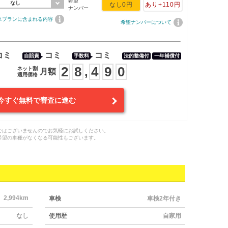
希望
なし
なし
0円
あり
+110円
ナンバー
スプランに含まれる内容
希望ナンバーについて
コミ
コミ
コミ
自賠責
手数料
法的整備付
一年補償付
2
8
4
9
0
,
ネット割
月額
適用価格
今すぐ無料で審査に進む
ではございませんのでお気軽にお試しください。
希望の車種がなくなる可能性もございます。
2,994km
車検
車検2年付き
なし
使用歴
自家用