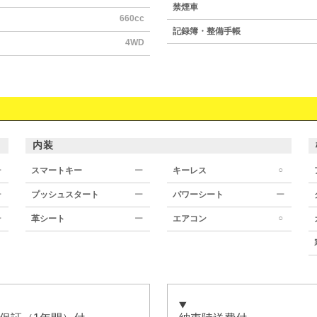
禁煙車
660cc
記録簿・整備手帳
4WD
内装
○
ー
スマートキー
ー
キーレス
ー
プッシュスタート
ー
パワーシート
ー
○
ー
革シート
ー
エアコン