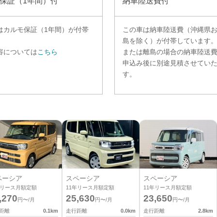
保証（1年間）付
納車陸送費付
は
カルモ保証（1年間）
が付帯
この車は納車陸送費（沖縄県
。
島を除く）が付帯しています
容については
こちら
または離島の場合の納車陸送
申込み後に別途見積させてい
す。
ペーシア
スペーシア
スペーシア
リース月額定額
11
年リース月額定額
11
年リース月額定額
,270
25,630
23,650
円〜/月
円〜/月
円〜/月
距離
0.1
km
走行距離
0.0
km
走行距離
2.8
km