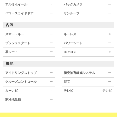
○
アルミホイール
バックカメラ
ー
パワースライドドア
ー
サンルーフ
ー
内装
○
スマートキー
ー
キーレス
プッシュスタート
ー
パワーシート
ー
○
革シート
ー
エアコン
機能
アイドリングストップ
ー
衝突被害軽減システム
ー
ETC
クルーズコントロール
ー
ー
○
カーナビ
テレビ
テレビ
寒冷地仕様
ー