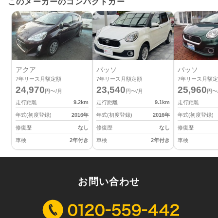
このメーカーのコンパクトカー
アクア
パッソ
パッソ
7
年リース月額定額
7
年リース月額定額
7
年リース月額定
24,970
23,540
25,960
円〜/月
円〜/月
円〜
走行距離
9.2
km
走行距離
9.1
km
走行距離
年式(初度登録)
2016
年
年式(初度登録)
2016
年
年式(初度登録)
修復歴
なし
修復歴
なし
修復歴
車検
2年付き
車検
2年付き
車検
お問い合わせ