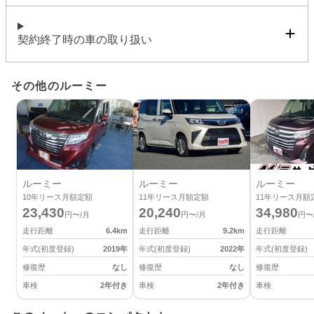
契約終了時の車の取り扱い
その他のルーミー
ルーミー
ルーミー
ルーミー
10
年リース月額定額
11
年リース月額定額
11
年リース月額
23,430
20,240
34,980
円〜/月
円〜/月
円〜
走行距離
6.4
km
走行距離
9.2
km
走行距離
年式(初度登録)
2019
年
年式(初度登録)
2022
年
年式(初度登録)
修復歴
なし
修復歴
なし
修復歴
車検
2年付き
車検
2年付き
車検