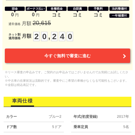
頭金
ボーナス払い
各種税金
自賠責
手数料
法的整備付
0
0
コミ
コミ
コミ
円
円
一年補償付
20,615
月額
通常価格
2
0
2
4
0
,
ネット割
月額
適用価格
今すぐ無料で審査に進む
※リース審査の申込みです。ご契約のお申込みではございませんのでお気軽にお試しくださ
い。
※中古車の在庫状況は流動的です。審査中にご希望の車種がなくなる可能性もございます。
※金額は税込表記です。
車両仕様
カラー
ブルー2
年式(初度登録)
2017年
ドア数
5ドア
乗車定員
5名