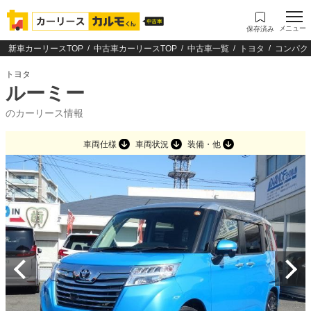
メニュー
保存済み
新車カーリースTOP
中古車カーリースTOP
中古車一覧
トヨタ
コンパク
トヨタ
ルーミー
のカーリース情報
車両仕様
車両状況
装備・他