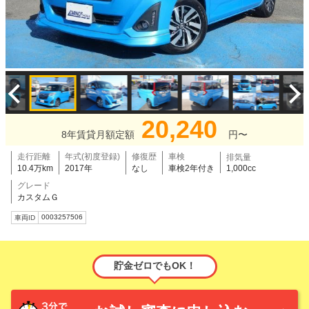
20,240
8年賃貸月額定額
円〜
走行距離
年式(初度登録)
修復歴
車検
排気量
10.4万km
2017年
なし
車検2年付き
1,000cc
グレード
カスタムＧ
0003257506
車両ID
貯金ゼロでもOK！