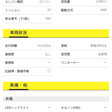
1,000cc
エンジン種別
ガソリン
排気量
AT
2WD
ミッション
駆動方式
064
車台番号（下3桁）
車両状況
走行距離
10.4万km
車検
車検2年付き
修復歴
なし
使用歴
自家用
禁煙車
ー
ワンオーナー
ー
◯
記録簿・整備手帳
装備・他
外装
LEDヘッドライト
ー
キセノン(HID)
ー