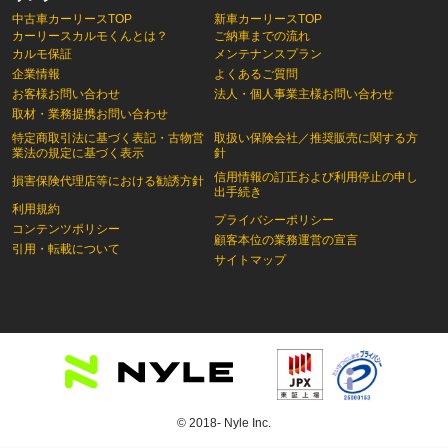
中古車カーリースTOP
新車カーリースTOP
カーリースカルモくんとは？
ご納車までの流れ
カルモ保証
メンテナンスプラン
企業情報
よくあるご質問
お客様お問い合わせ
法人・個人事業主様お問い合わせ
取材・業務提携お問い合わせ
特定商取引法に基づく表記・古物営
取扱い保険会社／推奨販売に関する方
業法の規定に基づく表示
針
信用情報の訂正および利用停止の申し
損害保険代理店等における勧誘方針
出手続き
利用規約
プライバシーポリシー
コンテンツポリシー
顧客本位の業務運営の宣言
引用・転載について
サイトマップ
© 2018- Nyle Inc.