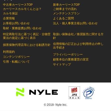
中古車カーリースTOP
新車カーリースTOP
カーリースカルモくんとは？
ご納車までの流れ
カルモ保証
メンテナンスプラン
企業情報
よくあるご質問
お客様お問い合わせ
法人・個人事業主様お問い合わせ
取材・業務提携お問い合わせ
特定商取引法に基づく表記・古物営
取扱い保険会社／推奨販売に関する方
業法の規定に基づく表示
針
信用情報の訂正および利用停止の申し
損害保険代理店等における勧誘方針
出手続き
利用規約
プライバシーポリシー
コンテンツポリシー
顧客本位の業務運営の宣言
引用・転載について
サイトマップ
© 2018- Nyle Inc.