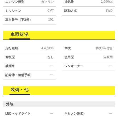
1,000cc
エンジン種別
ガソリン
排気量
CVT
2WD
ミッション
駆動方式
151
車台番号（下3桁）
車両状況
走行距離
4.4万km
車検
車検2年付き
修復歴
なし
使用歴
自家用
禁煙車
ー
ワンオーナー
ー
記録簿・整備手帳
ー
装備・他
外装
LEDヘッドライト
ー
キセノン(HID)
ー