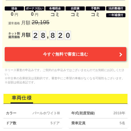
頭金
ボーナス払い
各種税金
自賠責
手数料
法的整備付
0
0
コミ
コミ
コミ
円
円
一年補償付
29,195
月額
通常価格
2
8
8
2
0
,
ネット割
月額
適用価格
今すぐ無料で審査に進む
※リース審査の申込みです。ご契約のお申込みではございませんのでお気軽にお試しくださ
い。
※中古車の在庫状況は流動的です。審査中にご希望の車種がなくなる可能性もございます。
※金額は税込表記です。
車両仕様
カラー
パールホワイトIII
年式(初度登録)
2018年
ドア数
5ドア
乗車定員
5名