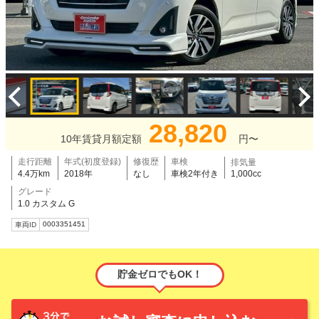
28,820
10年賃貸月額定額
円〜
走行距離
年式(初度登録)
修復歴
車検
排気量
4.4万km
2018年
なし
車検2年付き
1,000cc
グレード
1.0 カスタム G
0003351451
車両ID
貯金ゼロでもOK！