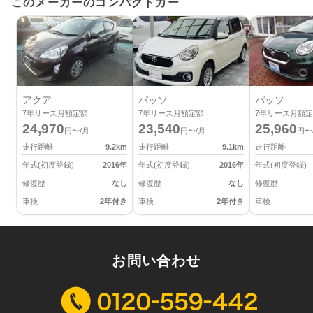
このメーカーのコンパクトカー
アクア
パッソ
パッソ
7
年リース月額定額
7
年リース月額定額
7
年リース月額定
24,970
23,540
25,960
円〜/月
円〜/月
円〜
走行距離
9.2
km
走行距離
9.1
km
走行距離
年式(初度登録)
2016
年
年式(初度登録)
2016
年
年式(初度登録)
修復歴
なし
修復歴
なし
修復歴
車検
2年付き
車検
2年付き
車検
お問い合わせ