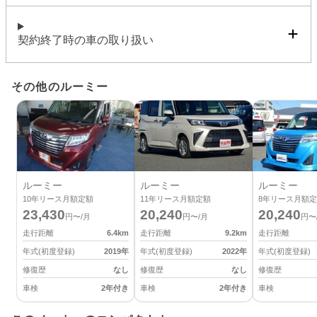
契約終了時の車の取り扱い
その他のルーミー
ルーミー
ルーミー
ルーミー
10
年リース月額定額
11
年リース月額定額
8
年リース月額定
23,430
20,240
20,240
円〜/月
円〜/月
円〜
走行距離
6.4
km
走行距離
9.2
km
走行距離
年式(初度登録)
2019
年
年式(初度登録)
2022
年
年式(初度登録)
修復歴
なし
修復歴
なし
修復歴
車検
2年付き
車検
2年付き
車検