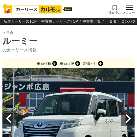
メニュー
保存済み
新車カーリースTOP
中古車カーリースTOP
中古車一覧
トヨタ
コンパク
トヨタ
ルーミー
のカーリース情報
車両仕様
車両状況
装備・他