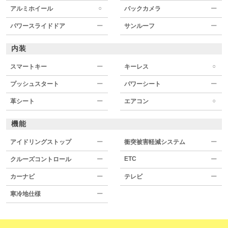
○
アルミホイール
バックカメラ
ー
パワースライドドア
ー
サンルーフ
ー
内装
○
スマートキー
ー
キーレス
プッシュスタート
ー
パワーシート
ー
○
革シート
ー
エアコン
機能
アイドリングストップ
ー
衝突被害軽減システム
ー
ETC
クルーズコントロール
ー
ー
カーナビ
ー
テレビ
ー
寒冷地仕様
ー