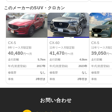
このメーカーのSUV・クロカン
CX-5
CX-60
CX-5
8
年リース月額定額
11
年リース月額定額
11
年リース月額
40,480
41,470
39,050
円〜/月
円〜/月
円〜
走行距離
5.7
km
走行距離
4.5
km
走行距離
年式(初度登録)
2017
年
年式(初度登録)
2023
年
年式(初度登録)
修復歴
なし
修復歴
なし
修復歴
車検
2年付き
車検
2年付き
車検
お問い合わせ