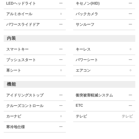
LEDヘッドライト
ー
キセノン(HID)
ー
○
アルミホイール
バックカメラ
ー
パワースライドドア
ー
サンルーフ
ー
内装
○
スマートキー
ー
キーレス
プッシュスタート
ー
パワーシート
ー
○
○
革シート
エアコン
機能
アイドリングストップ
ー
衝突被害軽減システム
ー
ETC
クルーズコントロール
ー
ー
○
カーナビ
テレビ
テレビ
寒冷地仕様
ー