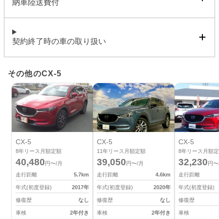
納車陸送費付
契約終了時の車の取り扱い
その他のCX-5
CX-5
CX-5
CX-5
8
年リース月額定額
11
年リース月額定額
8
年リース月額定
40,480
39,050
32,230
円〜/月
円〜/月
円〜
走行距離
5.7
km
走行距離
4.6
km
走行距離
年式(初度登録)
2017
年
年式(初度登録)
2020
年
年式(初度登録)
修復歴
なし
修復歴
なし
修復歴
車検
2年付き
車検
2年付き
車検