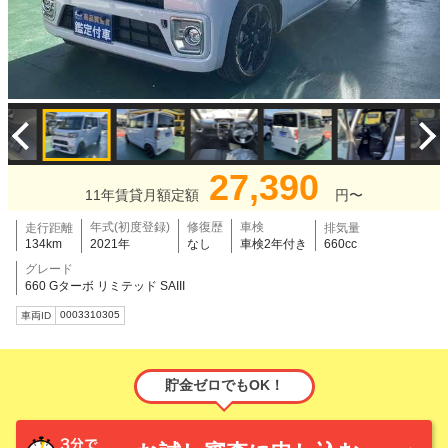
27,390
11年賃貸月額定額
円〜
年式(初度登録)
修復歴
車検
走行距離
排気量
134km
2021年
なし
車検2年付き
660cc
グレード
660 Gターボ リミテッド SAIII
0003310305
車両ID
貯金ゼロでもOK！