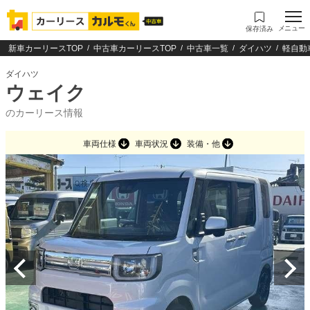
メニュー
保存済み
新車カーリースTOP
中古車カーリースTOP
中古車一覧
ダイハツ
軽自動
ダイハツ
ウェイク
のカーリース情報
車両仕様
車両状況
装備・他