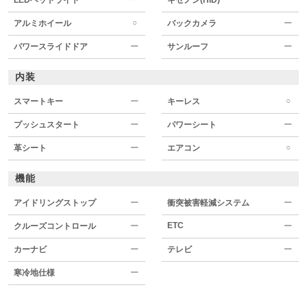
○
アルミホイール
バックカメラ
ー
パワースライドドア
ー
サンルーフ
ー
内装
○
スマートキー
ー
キーレス
プッシュスタート
ー
パワーシート
ー
○
革シート
ー
エアコン
機能
アイドリングストップ
ー
衝突被害軽減システム
ー
ETC
クルーズコントロール
ー
ー
カーナビ
ー
テレビ
ー
寒冷地仕様
ー