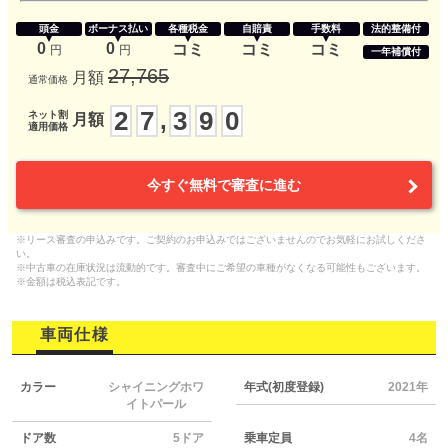
頭金
ボーナス払い
各種税金
自賠責
手数料
法的整備付
0
0
コミ
コミ
コミ
円
円
一年補償付
27,765
月額
通常価格
2
7
3
9
0
,
ネット割
月額
適用価格
今すぐ無料で審査に進む
※リース審査の申込みです。ご契約のお申込みではございませんのでお気軽にお試しくださ
い。
※中古車の在庫状況は流動的です。審査中にご希望の車種がなくなる可能性もございます。
※金額は税込表記です。
車両仕様
カラー
シャイニングホワ
年式(初度登録)
2021年
イトパール
ドア数
5ドア
乗車定員
4名