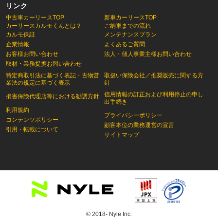
リンク
中古車カーリースTOP
新車カーリースTOP
カーリースカルモくんとは？
ご納車までの流れ
カルモ保証
メンテナンスプラン
企業情報
よくあるご質問
お客様お問い合わせ
法人・個人事業主様お問い合わせ
取材・業務提携お問い合わせ
特定商取引法に基づく表記・古物営
取扱い保険会社／推奨販売に関する方
業法の規定に基づく表示
針
信用情報の訂正および利用停止の申し
損害保険代理店等における勧誘方針
出手続き
利用規約
プライバシーポリシー
コンテンツポリシー
顧客本位の業務運営の宣言
引用・転載について
サイトマップ
© 2018- Nyle Inc.