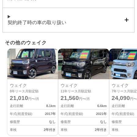
契約終了時の車の取り扱い
その他のウェイク
ウェイク
ウェイク
ウェイク
8
年リース月額定額
11
年リース月額定額
7
年リース月額定
21,010
21,560
24,090
円〜/月
円〜/月
円〜
走行距離
8.1
km
走行距離
6.6
km
走行距離
年式(初度登録)
2017
年
年式(初度登録)
2021
年
年式(初度登録)
修復歴
なし
修復歴
なし
修復歴
車検
2年付き
車検
2年付き
車検