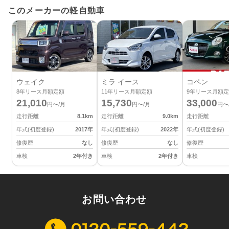
このメーカーの軽自動車
ウェイク
ミラ イース
コペン
8
年リース月額定額
11
年リース月額定額
9
年リース月額定
21,010
15,730
33,000
円〜/月
円〜/月
円〜
走行距離
8.1
km
走行距離
9.0
km
走行距離
年式(初度登録)
2017
年
年式(初度登録)
2022
年
年式(初度登録)
修復歴
なし
修復歴
なし
修復歴
車検
2年付き
車検
2年付き
車検
お問い合わせ