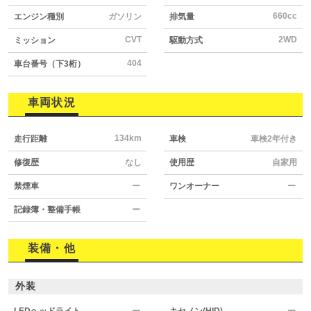
660cc
エンジン種別
ガソリン
排気量
CVT
2WD
ミッション
駆動方式
404
車台番号（下3桁）
車両状況
134km
走行距離
車検
車検2年付き
修復歴
なし
使用歴
自家用
禁煙車
ー
ワンオーナー
ー
記録簿・整備手帳
ー
装備・他
外装
LEDヘッドライト
ー
キセノン(HID)
ー