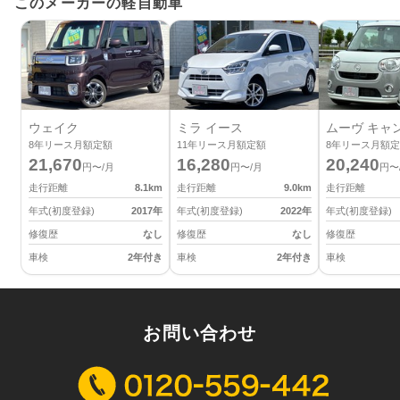
このメーカーの軽自動車
ウェイク
ミラ イース
ムーヴ キャ
8
年リース月額定額
11
年リース月額定額
8
年リース月額定
21,670
16,280
20,240
円〜/月
円〜/月
円〜
走行距離
8.1
km
走行距離
9.0
km
走行距離
年式(初度登録)
2017
年
年式(初度登録)
2022
年
年式(初度登録)
修復歴
なし
修復歴
なし
修復歴
車検
2年付き
車検
2年付き
車検
お問い合わせ