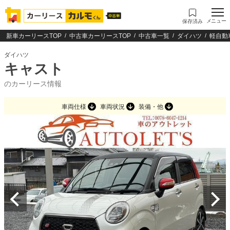
メニュー
保存済み
新車カーリースTOP
中古車カーリースTOP
中古車一覧
ダイハツ
軽自動
ダイハツ
キャスト
のカーリース情報
車両仕様
車両状況
装備・他