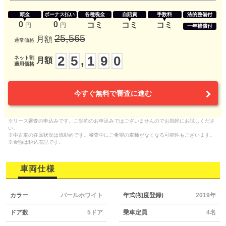
頭金
ボーナス払い
各種税金
自賠責
手数料
法的整備付
0
0
コミ
コミ
コミ
円
円
一年補償付
25,565
月額
通常価格
2
5
1
9
0
,
ネット割
月額
適用価格
今すぐ無料で審査に進む
※リース審査の申込みです。ご契約のお申込みではございませんのでお気軽にお試しくださ
い。
※中古車の在庫状況は流動的です。審査中にご希望の車種がなくなる可能性もございます。
※金額は税込表記です。
車両仕様
カラー
パールホワイト
年式(初度登録)
2019年
ドア数
5ドア
乗車定員
4名