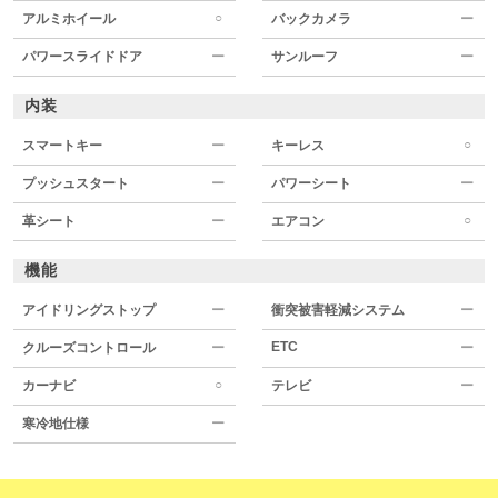
○
アルミホイール
バックカメラ
ー
パワースライドドア
ー
サンルーフ
ー
内装
○
スマートキー
ー
キーレス
プッシュスタート
ー
パワーシート
ー
○
革シート
ー
エアコン
機能
アイドリングストップ
ー
衝突被害軽減システム
ー
ETC
クルーズコントロール
ー
ー
○
カーナビ
テレビ
ー
寒冷地仕様
ー