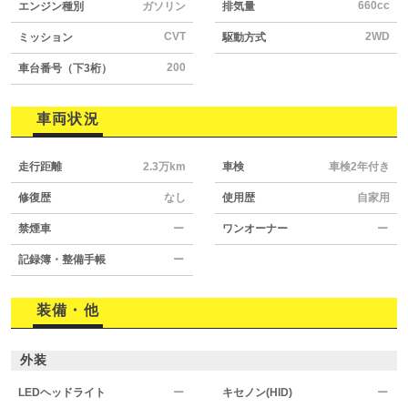
660cc
エンジン種別
ガソリン
排気量
CVT
2WD
ミッション
駆動方式
200
車台番号（下3桁）
車両状況
走行距離
2.3万km
車検
車検2年付き
修復歴
なし
使用歴
自家用
禁煙車
ー
ワンオーナー
ー
記録簿・整備手帳
ー
装備・他
外装
LEDヘッドライト
ー
キセノン(HID)
ー