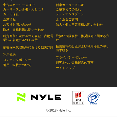
中古車カーリースTOP
新車カーリースTOP
カーリースカルモくんとは？
ご納車までの流れ
カルモ保証
メンテナンスプラン
企業情報
よくあるご質問
お客様お問い合わせ
法人・個人事業主様お問い合わせ
取材・業務提携お問い合わせ
特定商取引法に基づく表記・古物営
取扱い保険会社／推奨販売に関する方
業法の規定に基づく表示
針
信用情報の訂正および利用停止の申し
損害保険代理店等における勧誘方針
出手続き
利用規約
プライバシーポリシー
コンテンツポリシー
顧客本位の業務運営の宣言
引用・転載について
サイトマップ
© 2018- Nyle Inc.