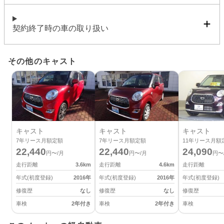
契約終了時の車の取り扱い
その他のキャスト
キャスト
キャスト
キャスト
7
年リース月額定額
7
年リース月額定額
11
年リース月額
22,440
22,440
24,090
円〜/月
円〜/月
円〜
走行距離
3.6
km
走行距離
4.6
km
走行距離
年式(初度登録)
2016
年
年式(初度登録)
2016
年
年式(初度登録)
修復歴
なし
修復歴
なし
修復歴
車検
2年付き
車検
2年付き
車検