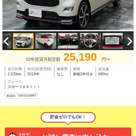
25,190
10年賃貸月額定額
円〜
走行距離
年式(初度登録)
修復歴
車検
排気量
2.3万km
2019年
なし
車検2年付き
660cc
グレード
スポーツＳＡＩＩＩ
0003319967
車両ID
貯金ゼロでもOK！