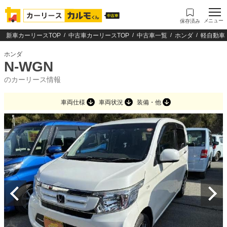
メニュー
保存済み
新車カーリースTOP
中古車カーリースTOP
中古車一覧
ホンダ
軽自動車
ホンダ
N-WGN
のカーリース情報
車両仕様
車両状況
装備・他