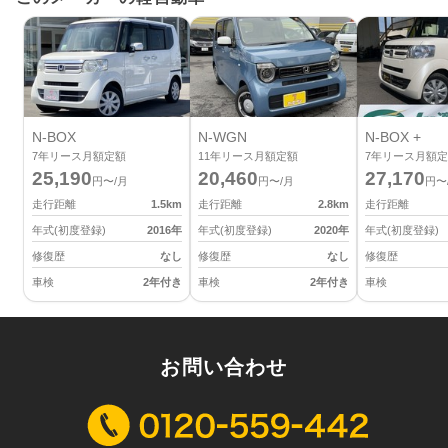
N-BOX
N-WGN
N-BOX +
7
年リース月額定額
11
年リース月額定額
7
年リース月額定
25,190
20,460
27,170
円〜/月
円〜/月
円〜
走行距離
1.5
km
走行距離
2.8
km
走行距離
年式(初度登録)
2016
年
年式(初度登録)
2020
年
年式(初度登録)
修復歴
なし
修復歴
なし
修復歴
車検
2年付き
車検
2年付き
車検
お問い合わせ