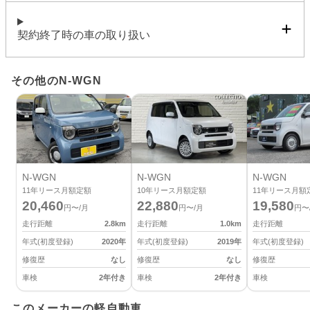
契約終了時の車の取り扱い
その他のN-WGN
N-WGN
N-WGN
N-WGN
11
年リース月額定額
10
年リース月額定額
11
年リース月額
20,460
22,880
19,580
円〜/月
円〜/月
円〜
走行距離
2.8
km
走行距離
1.0
km
走行距離
年式(初度登録)
2020
年
年式(初度登録)
2019
年
年式(初度登録)
修復歴
なし
修復歴
なし
修復歴
車検
2年付き
車検
2年付き
車検
このメーカーの軽自動車