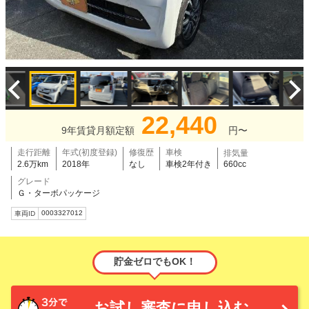
22,440
9年賃貸月額定額
円〜
走行距離
年式(初度登録)
修復歴
車検
排気量
2.6万km
2018年
なし
車検2年付き
660cc
グレード
Ｇ・ターボパッケージ
0003327012
車両ID
貯金ゼロでもOK！
お試し審査に申し込む