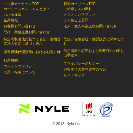
中古車カーリースTOP
新車カーリースTOP
カーリースカルモくんとは？
ご納車までの流れ
カルモ保証
メンテナンスプラン
企業情報
よくあるご質問
お客様お問い合わせ
法人・個人事業主様お問い合わせ
取材・業務提携お問い合わせ
特定商取引法に基づく表記・古物営
取扱い保険会社／推奨販売に関する方
業法の規定に基づく表示
針
信用情報の訂正および利用停止の申し
損害保険代理店等における勧誘方針
出手続き
利用規約
プライバシーポリシー
コンテンツポリシー
顧客本位の業務運営の宣言
引用・転載について
サイトマップ
© 2018- Nyle Inc.