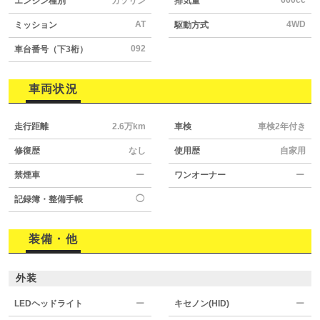
エンジン種別
ガソリン
排気量
AT
4WD
ミッション
駆動方式
092
車台番号（下3桁）
車両状況
走行距離
2.6万km
車検
車検2年付き
修復歴
なし
使用歴
自家用
禁煙車
ー
ワンオーナー
ー
◯
記録簿・整備手帳
装備・他
外装
LEDヘッドライト
ー
キセノン(HID)
ー