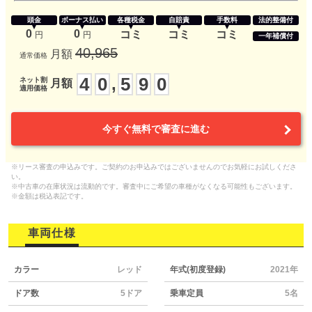
頭金
ボーナス払い
各種税金
自賠責
手数料
法的整備付
0
0
コミ
コミ
コミ
円
円
一年補償付
40,965
月額
通常価格
4
0
5
9
0
,
ネット割
月額
適用価格
今すぐ無料で審査に進む
※リース審査の申込みです。ご契約のお申込みではございませんのでお気軽にお試しくださ
い。
※中古車の在庫状況は流動的です。審査中にご希望の車種がなくなる可能性もございます。
※金額は税込表記です。
車両仕様
カラー
レッド
年式(初度登録)
2021年
ドア数
5ドア
乗車定員
5名