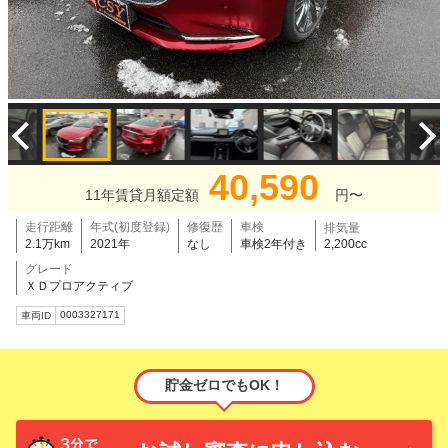
40,590
11年賃貸月額定額
円〜
走行距離
年式(初度登録)
修復歴
車検
排気量
2.1万km
2021年
なし
車検2年付き
2,200cc
グレード
ＸＤプロアクティブ
0003327171
車両ID
貯金ゼロでもOK！