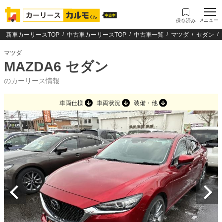
メニュー
保存済み
新車カーリースTOP
中古車カーリースTOP
中古車一覧
マツダ
セダン
マツダ
MAZDA6 セダン
のカーリース情報
車両仕様
車両状況
装備・他