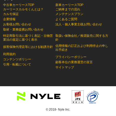
中古車カーリースTOP
新車カーリースTOP
カーリースカルモくんとは？
ご納車までの流れ
カルモ保証
メンテナンスプラン
企業情報
よくあるご質問
お客様お問い合わせ
法人・個人事業主様お問い合わせ
取材・業務提携お問い合わせ
特定商取引法に基づく表記・古物営
取扱い保険会社／推奨販売に関する方
業法の規定に基づく表示
針
信用情報の訂正および利用停止の申し
損害保険代理店等における勧誘方針
出手続き
利用規約
プライバシーポリシー
コンテンツポリシー
顧客本位の業務運営の宣言
引用・転載について
サイトマップ
© 2018- Nyle Inc.