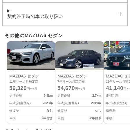
契約終了時の車の取り扱い
その他のMAZDA6 セダン
MAZDA6 セダン
MAZDA6 セダン
MAZDA6 セ
11
年リース月額定額
7
年リース月額定額
11
年リース月額
56,320
54,670
41,140
円〜/月
円〜/月
円〜
走行距離
3.3
km
走行距離
2.7
km
走行距離
年式(初度登録)
2023
年
年式(初度登録)
2019
年
年式(初度登録)
修復歴
なし
修復歴
なし
修復歴
車検
2年付き
車検
2年付き
車検