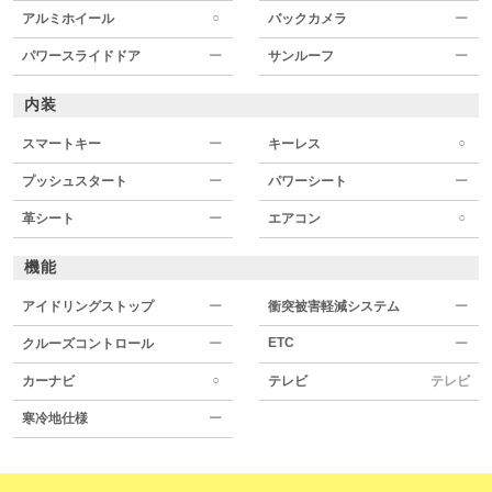
○
アルミホイール
バックカメラ
ー
パワースライドドア
ー
サンルーフ
ー
内装
○
スマートキー
ー
キーレス
プッシュスタート
ー
パワーシート
ー
○
革シート
ー
エアコン
機能
アイドリングストップ
ー
衝突被害軽減システム
ー
ETC
クルーズコントロール
ー
ー
○
カーナビ
テレビ
テレビ
寒冷地仕様
ー