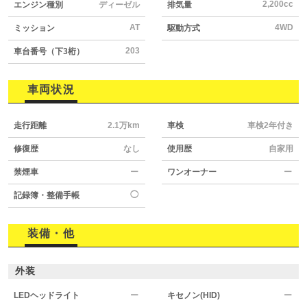
2,200cc
エンジン種別
ディーゼル
排気量
AT
4WD
ミッション
駆動方式
203
車台番号（下3桁）
車両状況
走行距離
2.1万km
車検
車検2年付き
修復歴
なし
使用歴
自家用
禁煙車
ー
ワンオーナー
ー
◯
記録簿・整備手帳
装備・他
外装
LEDヘッドライト
ー
キセノン(HID)
ー