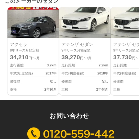
このメーカーのセダン
アクセラ
アテンザ セダン
アテンザ セ
8
年リース月額定額
9
年リース月額定額
9
年リース月額定
34,210
39,270
37,730
円〜/月
円〜/月
円〜
走行距離
3.7
km
走行距離
7.2
km
走行距離
年式(初度登録)
2017
年
年式(初度登録)
2018
年
年式(初度登録)
修復歴
なし
修復歴
なし
修復歴
車検
2年付き
車検
2年付き
車検
お問い合わせ