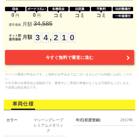
頭金
ボーナス払い
各種税金
自賠責
手数料
法的整備付
0
0
コミ
コミ
コミ
円
円
一年補償付
34,585
月額
通常価格
3
4
2
1
0
,
ネット割
月額
適用価格
今すぐ無料で審査に進む
※リース審査の申込みです。ご契約のお申込みではございませんのでお気軽にお試しくださ
い。
※中古車の在庫状況は流動的です。審査中にご希望の車種がなくなる可能性もございます。
※金額は税込表記です。
車両仕様
カラー
マシーングレープ
年式(初度登録)
2017年
レミアムメタリッ
ク