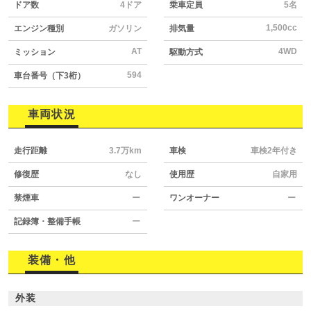
ドア数
4ドア
乗車定員
5名
1,500cc
エンジン種別
ガソリン
排気量
AT
4WD
ミッション
駆動方式
594
車台番号（下3桁）
車両状況
走行距離
3.7万km
車検
車検2年付き
修復歴
なし
使用歴
自家用
禁煙車
ー
ワンオーナー
ー
記録簿・整備手帳
ー
装備・他
外装