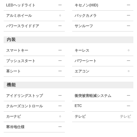
LEDヘッドライト
ー
キセノン(HID)
ー
○
アルミホイール
バックカメラ
ー
パワースライドドア
ー
サンルーフ
ー
内装
○
スマートキー
ー
キーレス
プッシュスタート
ー
パワーシート
ー
○
革シート
ー
エアコン
機能
アイドリングストップ
ー
衝突被害軽減システム
ー
ETC
クルーズコントロール
ー
ー
○
カーナビ
テレビ
テレビ
寒冷地仕様
ー