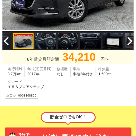
34,210
8年賃貸月額定額
円〜
走行距離
年式(初度登録)
修復歴
車検
排気量
3.7万km
2017年
なし
車検2年付き
1,500cc
グレード
１５Ｓプロアクティブ
0003368855
車両ID
貯金ゼロでもOK！