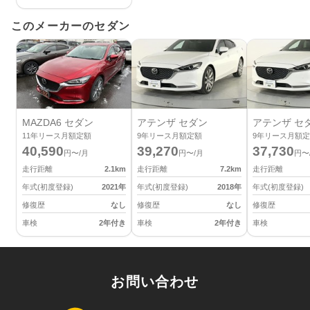
このメーカーのセダン
MAZDA6 セダン
アテンザ セダン
アテンザ セ
11
年リース月額定額
9
年リース月額定額
9
年リース月額定
40,590
39,270
37,730
円〜/月
円〜/月
円〜
走行距離
2.1
km
走行距離
7.2
km
走行距離
年式(初度登録)
2021
年
年式(初度登録)
2018
年
年式(初度登録)
修復歴
なし
修復歴
なし
修復歴
車検
2年付き
車検
2年付き
車検
お問い合わせ