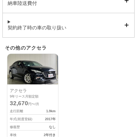
納車陸送費付
契約終了時の車の取り扱い
その他のアクセラ
アクセラ
9
年リース月額定額
32,670
円〜/月
走行距離
1.9
km
年式(初度登録)
2017
年
修復歴
なし
車検
2年付き