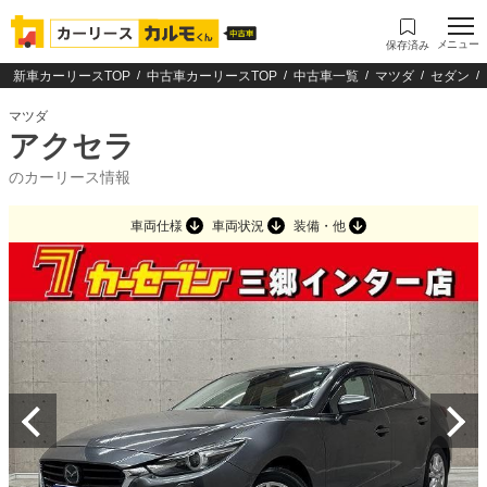
メニュー
保存済み
新車カーリースTOP
中古車カーリースTOP
中古車一覧
マツダ
セダン
マツダ
アクセラ
のカーリース情報
車両仕様
車両状況
装備・他