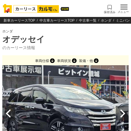
メニュー
保存済み
新車カーリースTOP
中古車カーリースTOP
中古車一覧
ホンダ
ミニバン
ホンダ
オデッセイ
のカーリース情報
車両仕様
車両状況
装備・他