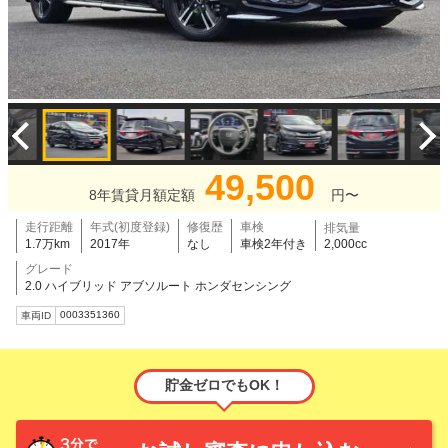
49,500
8年賃貸月額定額
円〜
走行距離
年式(初度登録)
修復歴
車検
排気量
1.7万km
2017年
なし
車検2年付き
2,000cc
グレード
2.0 ハイブリッド アブソルート ホンダセンシング
0003351360
車両ID
貯金ゼロでもOK！