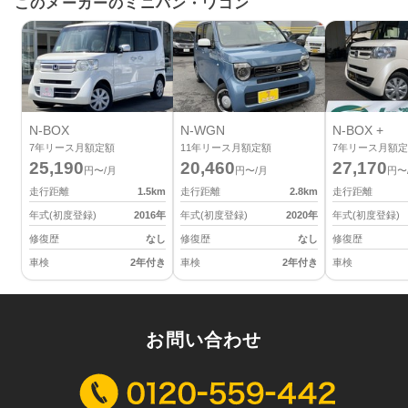
このメーカーのミニバン・ワゴン
N-BOX
N-WGN
N-BOX +
7
年リース月額定額
11
年リース月額定額
7
年リース月額定
25,190
20,460
27,170
円〜/月
円〜/月
円〜
走行距離
1.5
km
走行距離
2.8
km
走行距離
年式(初度登録)
2016
年
年式(初度登録)
2020
年
年式(初度登録)
修復歴
なし
修復歴
なし
修復歴
車検
2年付き
車検
2年付き
車検
お問い合わせ