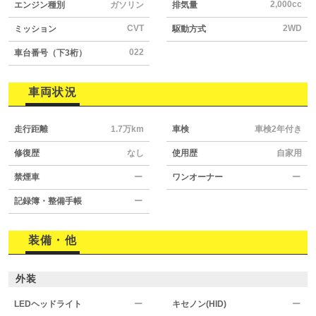
2,000cc
エンジン種別
ガソリン
排気量
CVT
2WD
ミッション
駆動方式
022
車台番号（下3桁）
車両状況
走行距離
1.7万km
車検
車検2年付き
修復歴
なし
使用歴
自家用
禁煙車
ー
ワンオーナー
ー
記録簿・整備手帳
ー
装備・他
外装
LEDヘッドライト
ー
キセノン(HID)
ー