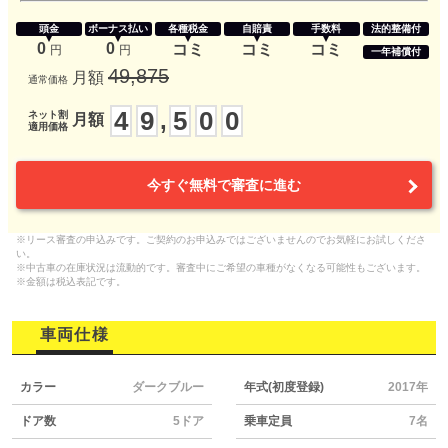
頭金
ボーナス払い
各種税金
自賠責
手数料
法的整備付
0
0
コミ
コミ
コミ
円
円
一年補償付
49,875
月額
通常価格
4
9
5
0
0
,
ネット割
月額
適用価格
今すぐ無料で審査に進む
※リース審査の申込みです。ご契約のお申込みではございませんのでお気軽にお試しくださ
い。
※中古車の在庫状況は流動的です。審査中にご希望の車種がなくなる可能性もございます。
※金額は税込表記です。
車両仕様
カラー
ダークブルー
年式(初度登録)
2017年
ドア数
5ドア
乗車定員
7名