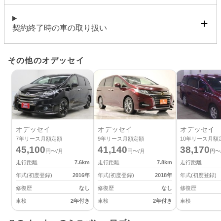
契約終了時の車の取り扱い
その他のオデッセイ
オデッセイ
オデッセイ
オデッセイ
7
年リース月額定額
9
年リース月額定額
10
年リース月額
45,100
41,140
38,170
円〜/月
円〜/月
円〜
走行距離
7.6
km
走行距離
7.8
km
走行距離
年式(初度登録)
2016
年
年式(初度登録)
2018
年
年式(初度登録)
修復歴
なし
修復歴
なし
修復歴
車検
2年付き
車検
2年付き
車検