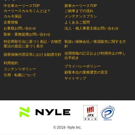
中古車カーリースTOP
新車カーリースTOP
カーリースカルモくんとは？
ご納車までの流れ
カルモ保証
メンテナンスプラン
企業情報
よくあるご質問
お客様お問い合わせ
法人・個人事業主様お問い合わせ
取材・業務提携お問い合わせ
特定商取引法に基づく表記・古物営
取扱い保険会社／推奨販売に関する方
業法の規定に基づく表示
針
信用情報の訂正および利用停止の申し
損害保険代理店等における勧誘方針
出手続き
利用規約
プライバシーポリシー
コンテンツポリシー
顧客本位の業務運営の宣言
引用・転載について
サイトマップ
© 2018- Nyle Inc.