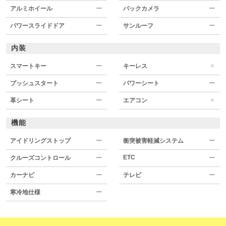
アルミホイール
ー
バックカメラ
ー
パワースライドドア
ー
サンルーフ
ー
内装
○
スマートキー
ー
キーレス
プッシュスタート
ー
パワーシート
ー
○
革シート
ー
エアコン
機能
アイドリングストップ
ー
衝突被害軽減システム
ー
ETC
クルーズコントロール
ー
ー
カーナビ
ー
テレビ
ー
寒冷地仕様
ー