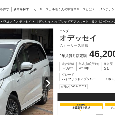
を探す
新車を探す
カーリースカルモくんの中古車リースとは？
メンテナン
・ワゴン
オデッセイ
オデッセイ ハイブリッドアブソルート・ＥＸホンダセンシ
ホンダ
オデッセイ
のカーリース情報
46,20
9年賃貸月額定額
走行距離
年式(初度登録)
修復歴
5.6万km
2018年
なし
グレード
ハイブリッドアブソルート・ＥＸホン
0003457022
車両ID
STEP1
賃貸期間を選択
メ