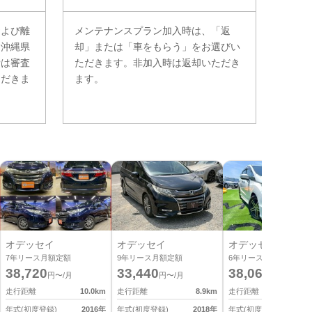
および離
メンテナンスプラン加入時は、「返
。沖縄県
却」または「車をもらう」をお選びい
費は審査
ただきます。非加入時は返却いただき
ただきま
ます。
オデッセイ
オデッセイ
オデッセイ
7
年リース月額定額
9
年リース月額定額
6
年リース月額定額
38,720
33,440
38,060
円〜/月
円〜/月
円〜/月
走行距離
10.0
km
走行距離
8.9
km
走行距離
7
年式(初度登録)
2016
年
年式(初度登録)
2018
年
年式(初度登録)
2