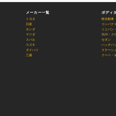
メーカー一覧
ボディ
トヨタ
軽自動車
日産
コンパク
ホンダ
ミニバン
マツダ
SUV・ク
スバル
セダン
スズキ
ハッチバ
ダイハツ
ステーシ
三菱
クーペ・