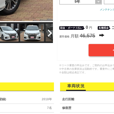
9年
メンテナン
0
円
頭金・
ボーナス払い
各種税金
46,575
月額
通常価格
※リース審査の申込みです。ご契約のお申込み
※中古車の在庫状況は流動的です。審査中にご
※金額は税込表記です。
車両状況
登録)
2018年
走行距離
7名
修復歴