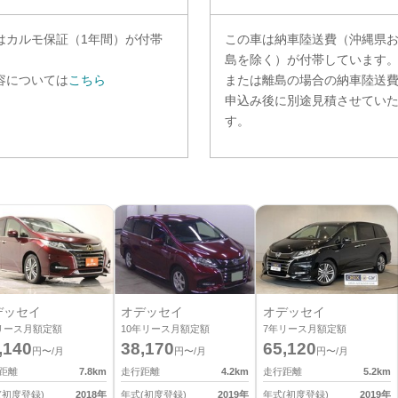
は
カルモ保証（1年間）
が付帯
この車は納車陸送費（沖縄県
。
島を除く）が付帯しています
容については
こちら
または離島の場合の納車陸送
申込み後に別途見積させてい
す。
デッセイ
オデッセイ
オデッセイ
リース月額定額
10
年リース月額定額
7
年リース月額定額
,140
38,170
65,120
円〜/月
円〜/月
円〜/月
距離
7.8
km
走行距離
4.2
km
走行距離
5.2
km
(初度登録)
2018
年
年式(初度登録)
2019
年
年式(初度登録)
2019
年