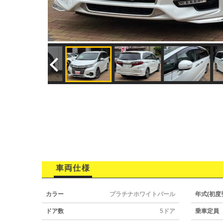
車両仕様
カラー
プラチナホワイトパール
年式(初度
ドア数
5ドア
乗車定員