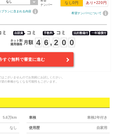
希望
なし
なし
0円
あり
+220円
ナンバー
スプランに含まれる内容
希望ナンバーについて
コミ
コミ
コミ
自賠責
手数料
法的整備付
一年補償付
4
6
2
0
0
,
ネット割
月額
適用価格
今すぐ無料で審査に進む
ではございませんのでお気軽にお試しください。
希望の車種がなくなる可能性もございます。
5.6万km
車検
車検2年付き
なし
使用歴
自家用