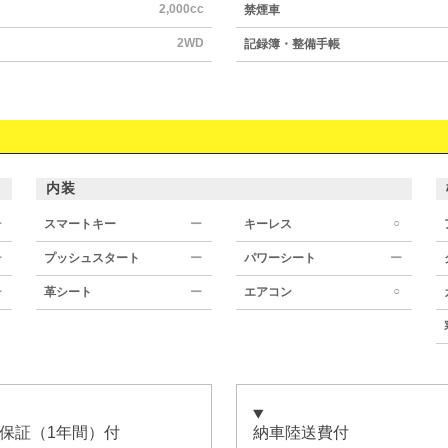
2,000cc
禁煙車
2WD
記録簿・整備手帳
内装
○
ー
スマートキー
ー
キーレス
ー
プッシュスタート
ー
パワーシート
ー
○
ー
革シート
ー
エアコン
保証（1年間）付
納車陸送費付