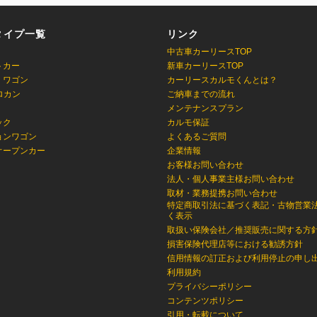
タイプ一覧
リンク
中古車カーリースTOP
トカー
新車カーリースTOP
・ワゴン
カーリースカルモくんとは？
ロカン
ご納車までの流れ
メンテナンスプラン
ック
カルモ保証
ョンワゴン
よくあるご質問
オープンカー
企業情報
お客様お問い合わせ
法人・個人事業主様お問い合わせ
取材・業務提携お問い合わせ
特定商取引法に基づく表記・古物営業
く表示
取扱い保険会社／推奨販売に関する方
損害保険代理店等における勧誘方針
信用情報の訂正および利用停止の申し
利用規約
プライバシーポリシー
コンテンツポリシー
引用・転載について