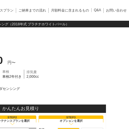
Q&A
スプラン
ご納車までの流れ
月額料金に含まれるもの
お問い合わせ
ング（2018年式 プラチナホワイトパール）
0
円〜
車検
排気量
車検2年付き
2,000cc
ダセンシング
かんたんお見積り
STEP2
STEP3
ンテナンスプランを選択
オプションを選択