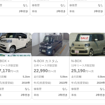
歴
なし
修復歴
なし
修復歴
なし
2年付き
車検
2年付き
車検
2年付き
BOX +
N-BOX カスタム
N-BOX
年リース月額定額
11
年リース月額定額
11
年リース月額定額
7,170
22,990
25,190
円〜/月
円〜/月
円〜/月
行距離
5.1
km
走行距離
5.0
km
走行距離
0.5
km
式(初度登録)
2016
年
年式(初度登録)
2022
年
年式(初度登録)
2024
年
復歴
なし
修復歴
なし
修復歴
なし
検
2年付き
車検
2年付き
車検
2年付き