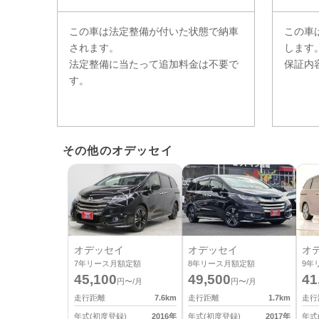
この車は法定整備が付いた状態で納車
この車
されます。
します
法定整備に当たって追加料金は不要で
保証内
す。
その他のオデッセイ
オデッセイ
オデッセイ
オ
7
年リース月額定額
8
年リース月額定額
9
年
45,100
49,500
41
円〜/月
円〜/月
走行距離
7.6
km
走行距離
1.7
km
走行
年式(初度登録)
2016
年
年式(初度登録)
2017
年
年式