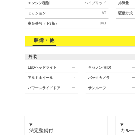
エンジン種別
ハイブリッド
排気量
AT
ミッション
駆動方式
843
車台番号（下3桁）
装備・他
外装
LEDヘッドライト
ー
キセノン(HID)
○
アルミホイール
バックカメラ
パワースライドドア
ー
サンルーフ
法定整備付
カルモ