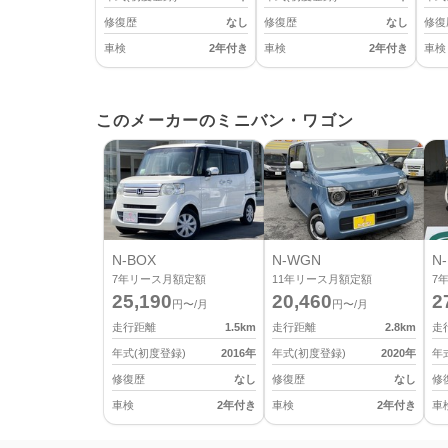
修復歴
なし
修復歴
なし
修復
車検
2年付き
車検
2年付き
車検
このメーカーのミニバン・ワゴン
N-BOX
N-WGN
N-
7
年リース月額定額
11
年リース月額定額
7
25,190
20,460
2
円〜/月
円〜/月
走行距離
1.5
km
走行距離
2.8
km
走
年式(初度登録)
2016
年
年式(初度登録)
2020
年
年
修復歴
なし
修復歴
なし
修
車検
2年付き
車検
2年付き
車