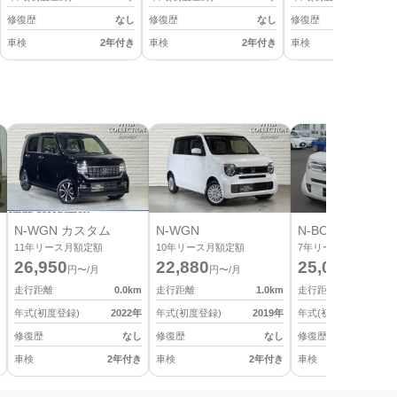
修復歴
なし
修復歴
なし
修復歴
車検
2年付き
車検
2年付き
車検
2
N-WGN カスタム
N-WGN
N-BOX
11
年リース月額定額
10
年リース月額定額
7
年リース月額定額
26,950
22,880
25,080
円〜/月
円〜/月
円〜/月
走行距離
0.0
km
走行距離
1.0
km
走行距離
年式(初度登録)
2022
年
年式(初度登録)
2019
年
年式(初度登録)
修復歴
なし
修復歴
なし
修復歴
車検
2年付き
車検
2年付き
車検