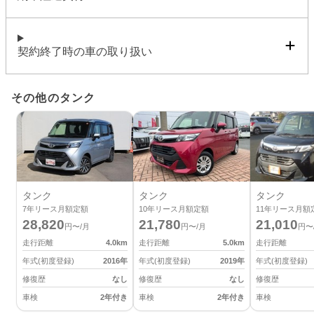
契約終了時の車の取り扱い
その他のタンク
タンク
タンク
タンク
7
年リース月額定額
10
年リース月額定額
11
年リース月額
28,820
21,780
21,010
円〜/月
円〜/月
円〜
走行距離
4.0
km
走行距離
5.0
km
走行距離
年式(初度登録)
2016
年
年式(初度登録)
2019
年
年式(初度登録)
修復歴
なし
修復歴
なし
修復歴
車検
2年付き
車検
2年付き
車検