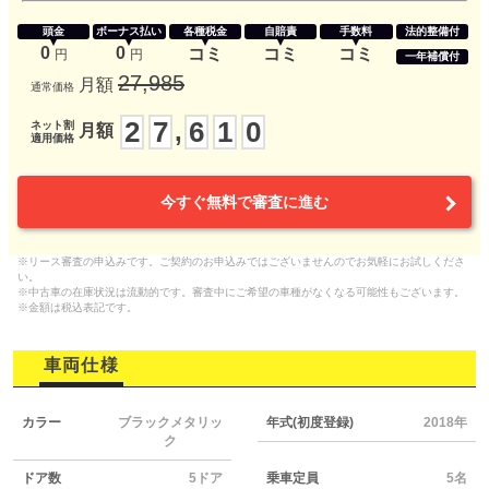
頭金
ボーナス払い
各種税金
自賠責
手数料
法的整備付
0
0
コミ
コミ
コミ
円
円
一年補償付
27,985
月額
通常価格
2
7
6
1
0
,
ネット割
月額
適用価格
今すぐ無料で審査に進む
※リース審査の申込みです。ご契約のお申込みではございませんのでお気軽にお試しくださ
い。
※中古車の在庫状況は流動的です。審査中にご希望の車種がなくなる可能性もございます。
※金額は税込表記です。
車両仕様
カラー
ブラックメタリッ
年式(初度登録)
2018年
ク
ドア数
5ドア
乗車定員
5名