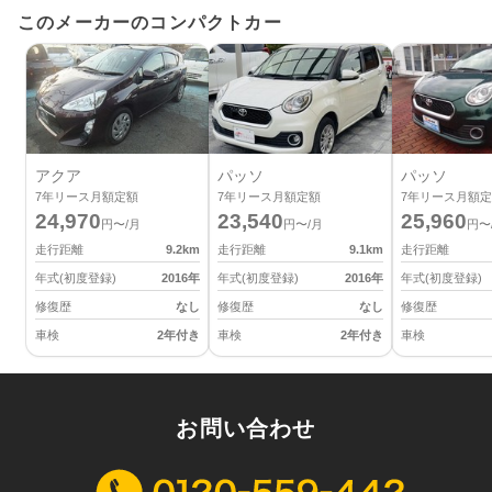
このメーカーのコンパクトカー
アクア
パッソ
パッソ
7
年リース月額定額
7
年リース月額定額
7
年リース月額定
24,970
23,540
25,960
円〜/月
円〜/月
円〜
走行距離
9.2
km
走行距離
9.1
km
走行距離
年式(初度登録)
2016
年
年式(初度登録)
2016
年
年式(初度登録)
修復歴
なし
修復歴
なし
修復歴
車検
2年付き
車検
2年付き
車検
お問い合わせ