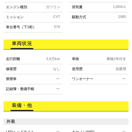
1,000cc
エンジン種別
ガソリン
排気量
CVT
2WD
ミッション
駆動方式
570
車台番号（下3桁）
車両状況
走行距離
5.9万km
車検
車検2年付き
修復歴
なし
使用歴
自家用
禁煙車
ー
ワンオーナー
ー
記録簿・整備手帳
ー
装備・他
外装
LEDヘッドライト
ー
キセノン(HID)
ー