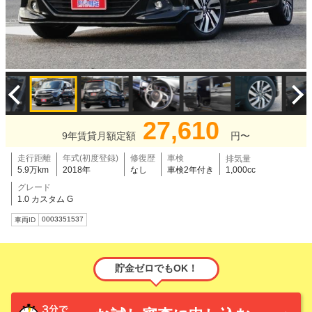
27,610
9年賃貸月額定額
円〜
走行距離
年式(初度登録)
修復歴
車検
排気量
5.9万km
2018年
なし
車検2年付き
1,000cc
グレード
1.0 カスタム G
0003351537
車両ID
貯金ゼロでもOK！