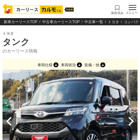
メニュー
保存済み
新車カーリースTOP
中古車カーリースTOP
中古車一覧
トヨタ
コンパク
トヨタ
タンク
のカーリース情報
車両仕様
車両状況
装備・他