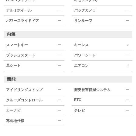
アルミホイール
ー
バックカメラ
ー
パワースライドドア
ー
サンルーフ
ー
内装
○
スマートキー
ー
キーレス
プッシュスタート
ー
パワーシート
ー
○
革シート
ー
エアコン
機能
アイドリングストップ
ー
衝突被害軽減システム
ー
ETC
クルーズコントロール
ー
ー
カーナビ
ー
テレビ
ー
寒冷地仕様
ー