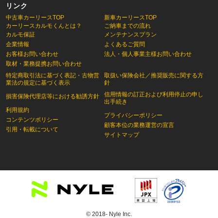
リンク
中古車カーリースTOP
新車カーリースTOP
カーリースカルモくんとは？
ご納車までの流れ
カルモ保証
メンテナンスプラン
企業情報
よくあるご質問
お客様お問い合わせ
法人・個人事業主様お問い合わせ
取材・業務提携お問い合わせ
特定商取引法に基づく表記・古物営
取扱い保険会社／推奨販売に関する方
業法の規定に基づく表示
針
信用情報の訂正および利用停止の申し
損害保険代理店等における勧誘方針
出手続き
利用規約
プライバシーポリシー
コンテンツポリシー
顧客本位の業務運営の宣言
引用・転載について
サイトマップ
© 2018- Nyle Inc.