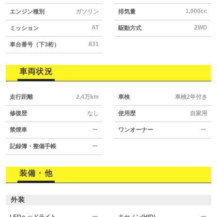
1,000cc
エンジン種別
ガソリン
排気量
AT
2WD
ミッション
駆動方式
831
車台番号（下3桁）
車両状況
走行距離
2.4万km
車検
車検2年付き
修復歴
なし
使用歴
自家用
禁煙車
ー
ワンオーナー
ー
記録簿・整備手帳
ー
装備・他
外装
LEDヘッドライト
ー
キセノン(HID)
ー