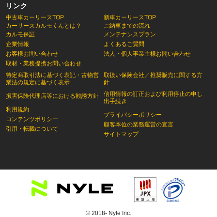
リンク
中古車カーリースTOP
新車カーリースTOP
カーリースカルモくんとは？
ご納車までの流れ
カルモ保証
メンテナンスプラン
企業情報
よくあるご質問
お客様お問い合わせ
法人・個人事業主様お問い合わせ
取材・業務提携お問い合わせ
特定商取引法に基づく表記・古物営
取扱い保険会社／推奨販売に関する方
業法の規定に基づく表示
針
信用情報の訂正および利用停止の申し
損害保険代理店等における勧誘方針
出手続き
利用規約
プライバシーポリシー
コンテンツポリシー
顧客本位の業務運営の宣言
引用・転載について
サイトマップ
© 2018- Nyle Inc.