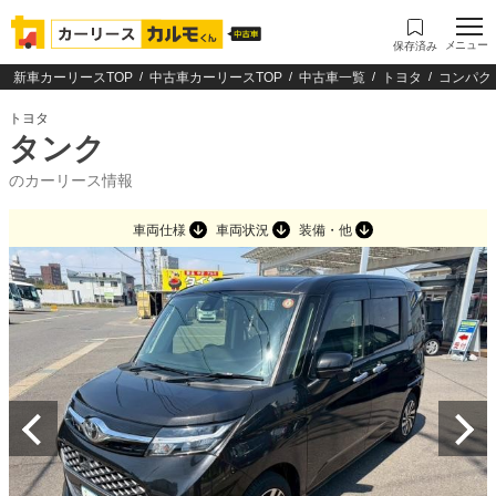
メニュー
保存済み
新車カーリースTOP
中古車カーリースTOP
中古車一覧
トヨタ
コンパク
トヨタ
タンク
のカーリース情報
車両仕様
車両状況
装備・他