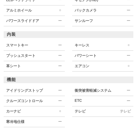
○
アルミホイール
バックカメラ
ー
パワースライドドア
ー
サンルーフ
ー
内装
○
スマートキー
ー
キーレス
プッシュスタート
ー
パワーシート
ー
○
革シート
ー
エアコン
機能
アイドリングストップ
ー
衝突被害軽減システム
ー
ETC
クルーズコントロール
ー
ー
○
カーナビ
テレビ
テレビ
寒冷地仕様
ー