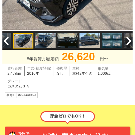
26,620
8年賃貸月額定額
円〜
走行距離
年式(初度登録)
修復歴
車検
排気量
2.4万km
2016年
なし
車検2年付き
1,000cc
グレード
カスタムＧ Ｓ
0003448402
車両ID
貯金ゼロでもOK！