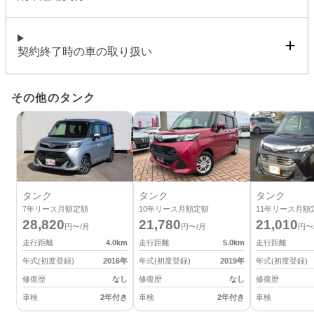
契約終了時の車の取り扱い
その他のタンク
タンク
タンク
タンク
7
年リース月額定額
10
年リース月額定額
11
年リース月額
28,820
21,780
21,010
円〜/月
円〜/月
円〜
走行距離
4.0
km
走行距離
5.0
km
走行距離
年式(初度登録)
2016
年
年式(初度登録)
2019
年
年式(初度登録)
修復歴
なし
修復歴
なし
修復歴
車検
2年付き
車検
2年付き
車検