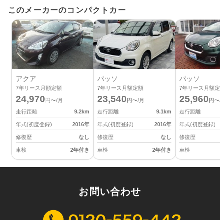
このメーカーのコンパクトカー
アクア
パッソ
パッソ
7
年リース月額定額
7
年リース月額定額
7
年リース月額定
24,970
23,540
25,960
円〜/月
円〜/月
円〜
走行距離
9.2
km
走行距離
9.1
km
走行距離
年式(初度登録)
2016
年
年式(初度登録)
2016
年
年式(初度登録)
修復歴
なし
修復歴
なし
修復歴
車検
2年付き
車検
2年付き
車検
お問い合わせ