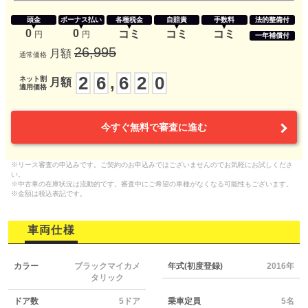
頭金
ボーナス払い
各種税金
自賠責
手数料
法的整備付
0
0
コミ
コミ
コミ
円
円
一年補償付
26,995
月額
通常価格
2
6
6
2
0
,
ネット割
月額
適用価格
今すぐ無料で審査に進む
※リース審査の申込みです。ご契約のお申込みではございませんのでお気軽にお試しくださ
い。
※中古車の在庫状況は流動的です。審査中にご希望の車種がなくなる可能性もございます。
※金額は税込表記です。
車両仕様
カラー
ブラックマイカメ
年式(初度登録)
2016年
タリック
ドア数
5ドア
乗車定員
5名