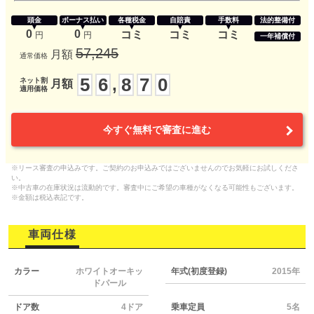
頭金
ボーナス払い
各種税金
自賠責
手数料
法的整備付
0
0
コミ
コミ
コミ
円
円
一年補償付
57,245
月額
通常価格
5
6
8
7
0
,
ネット割
月額
適用価格
今すぐ無料で審査に進む
※リース審査の申込みです。ご契約のお申込みではございませんのでお気軽にお試しくださ
い。
※中古車の在庫状況は流動的です。審査中にご希望の車種がなくなる可能性もございます。
※金額は税込表記です。
車両仕様
カラー
ホワイトオーキッ
年式(初度登録)
2015年
ドパール
ドア数
4ドア
乗車定員
5名