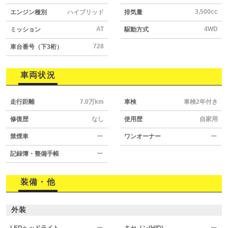
3,500cc
エンジン種別
ハイブリッド
排気量
AT
4WD
ミッション
駆動方式
728
車台番号（下3桁）
車両状況
走行距離
7.0万km
車検
車検2年付き
修復歴
なし
使用歴
自家用
禁煙車
ー
ワンオーナー
ー
記録簿・整備手帳
ー
装備・他
外装
LEDヘッドライト
ー
キセノン(HID)
ー