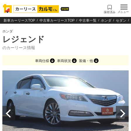
メニュー
保存済み
新車カーリースTOP
中古車カーリースTOP
中古車一覧
ホンダ
セダン
ホンダ
レジェンド
のカーリース情報
車両仕様
車両状況
装備・他