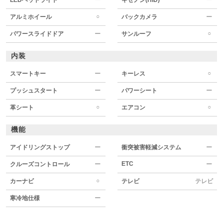
○
アルミホイール
バックカメラ
ー
○
パワースライドドア
ー
サンルーフ
内装
○
スマートキー
ー
キーレス
プッシュスタート
ー
パワーシート
ー
○
○
革シート
エアコン
機能
アイドリングストップ
ー
衝突被害軽減システム
ー
ETC
クルーズコントロール
ー
ー
○
カーナビ
テレビ
テレビ
寒冷地仕様
ー