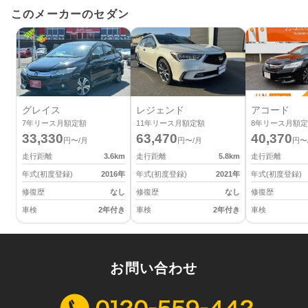
このメーカーのセダン
グレイス
レジェンド
アコード
7
年リース月額定額
11
年リース月額定額
8
年リース月額定
33,330
63,470
40,370
円〜/月
円〜/月
円〜
走行距離
3.6
km
走行距離
5.8
km
走行距離
年式(初度登録)
2016
年
年式(初度登録)
2021
年
年式(初度登録)
修復歴
なし
修復歴
なし
修復歴
車検
2年付き
車検
2年付き
車検
お問い合わせ