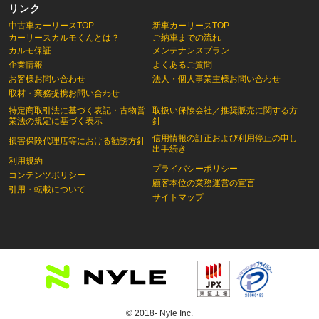
リンク
中古車カーリースTOP
新車カーリースTOP
カーリースカルモくんとは？
ご納車までの流れ
カルモ保証
メンテナンスプラン
企業情報
よくあるご質問
お客様お問い合わせ
法人・個人事業主様お問い合わせ
取材・業務提携お問い合わせ
特定商取引法に基づく表記・古物営
取扱い保険会社／推奨販売に関する方
業法の規定に基づく表示
針
信用情報の訂正および利用停止の申し
損害保険代理店等における勧誘方針
出手続き
利用規約
プライバシーポリシー
コンテンツポリシー
顧客本位の業務運営の宣言
引用・転載について
サイトマップ
© 2018- Nyle Inc.