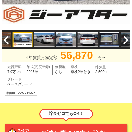
56,870
6年賃貸月額定額
円〜
走行距離
年式(初度登録)
修復歴
車検
排気量
7.0万km
2015年
なし
車検2年付き
3,500cc
グレード
ベースグレード
0003366327
車両ID
貯金ゼロでもOK！