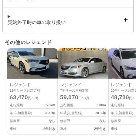
契約終了時の車の取り扱い
その他のレジェンド
レジェンド
レジェンド
レジェンド
11
年リース月額定額
7
年リース月額定額
10
年リース月額
63,470
59,070
48,730
円〜/月
円〜/月
円〜
走行距離
5.8
km
走行距離
3.0
km
走行距離
年式(初度登録)
2021
年
年式(初度登録)
2016
年
年式(初度登録)
修復歴
なし
修復歴
なし
修復歴
車検
2年付き
車検
2年付き
車検