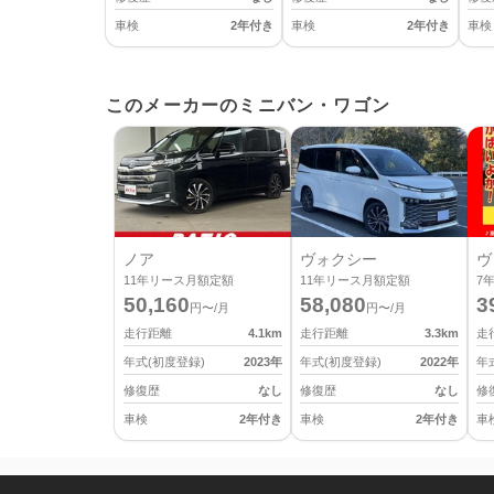
車検
2年付き
車検
2年付き
車検
このメーカーのミニバン・ワゴン
ノア
ヴォクシー
ヴ
11
年リース月額定額
11
年リース月額定額
7
50,160
58,080
3
円〜/月
円〜/月
走行距離
4.1
km
走行距離
3.3
km
走
年式(初度登録)
2023
年
年式(初度登録)
2022
年
年
修復歴
なし
修復歴
なし
修
車検
2年付き
車検
2年付き
車