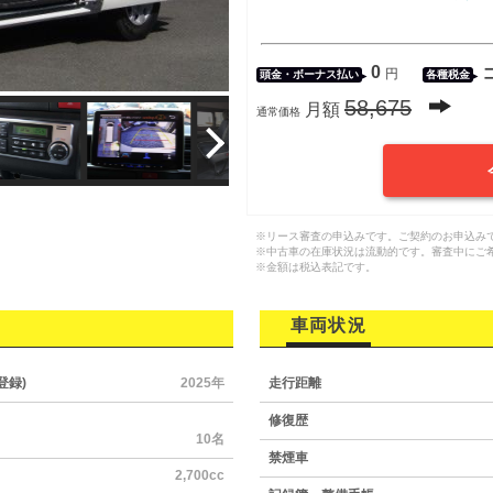
0
円
頭金・
ボーナス払い
各種税金
58,675
月額
通常価格
※リース審査の申込みです。ご契約のお申込み
※中古車の在庫状況は流動的です。審査中にご
※金額は税込表記です。
車両状況
登録)
2025年
走行距離
修復歴
10名
禁煙車
2,700cc