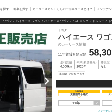
を探す
新車を探す
カーリースカルモくんの中古車リースとは？
メンテナン
・ワゴン
ハイエース ワゴン
ハイエース ワゴン 2.7 GL ロング ミドルルー
トヨタ
ハイエース ワゴ
のカーリース情報
58,3
11年賃貸月額定額
年式(初度登録)
修復歴
走行距離
4,000km
2025年
なし
0003374476
車両ID
STEP1
賃貸期間を選択
メ
11年
メンテナン