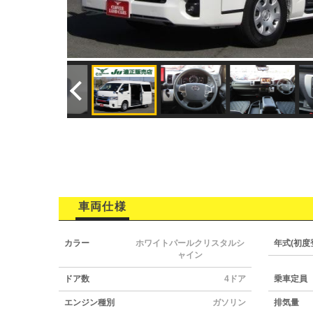
車両仕様
カラー
ホワイトパールクリスタルシ
年式(初度
ャイン
ドア数
4ドア
乗車定員
エンジン種別
ガソリン
排気量