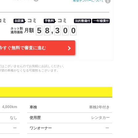
希望ナンバーについて
コミ
コミ
コミ
自賠責
手数料
法的整備付
一年補償付
5
8
3
0
0
,
ネット割
月額
適用価格
今すぐ無料で審査に進む
ではございませんのでお気軽にお試しください。
希望の車種がなくなる可能性もございます。
4,000km
車検
車検2年付き
なし
使用歴
レンタカー
ー
ワンオーナー
ー