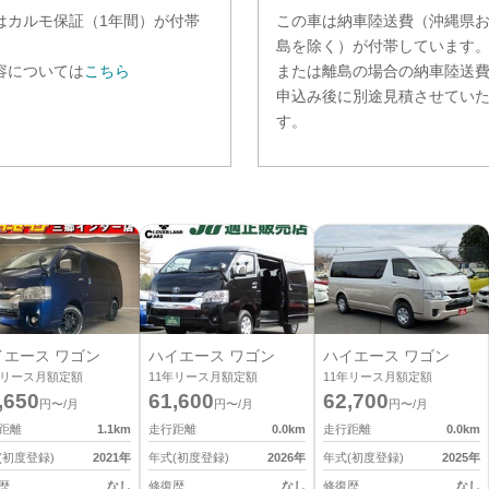
は
カルモ保証（1年間）
が付帯
この車は納車陸送費（沖縄県
。
島を除く）が付帯しています
容については
こちら
または離島の場合の納車陸送
申込み後に別途見積させてい
す。
イエース ワゴン
ハイエース ワゴン
ハイエース ワゴン
リース月額定額
11
年リース月額定額
11
年リース月額定額
,650
61,600
62,700
円〜/月
円〜/月
円〜/月
距離
1.1
km
走行距離
0.0
km
走行距離
0.0
km
(初度登録)
2021
年
年式(初度登録)
2026
年
年式(初度登録)
2025
年
歴
なし
修復歴
なし
修復歴
なし