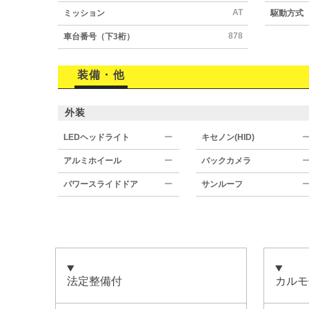
AT
ミッション
駆動方式
878
車台番号（下3桁）
装備・他
外装
LEDヘッドライト
ー
キセノン(HID)
アルミホイール
ー
バックカメラ
パワースライドドア
ー
サンルーフ
法定整備付
カルモ