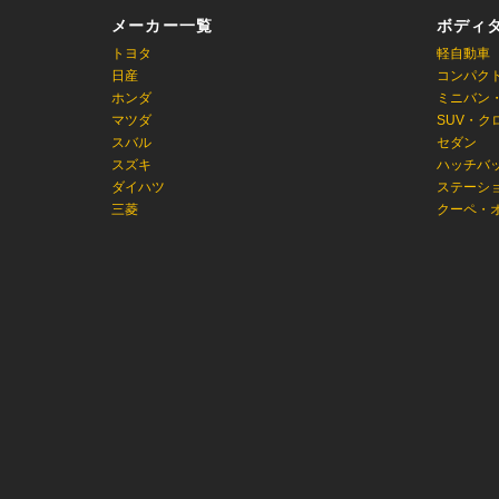
メーカー一覧
ボディ
トヨタ
軽自動車
日産
コンパク
ホンダ
ミニバン
マツダ
SUV・ク
スバル
セダン
スズキ
ハッチバ
ダイハツ
ステーシ
三菱
クーペ・