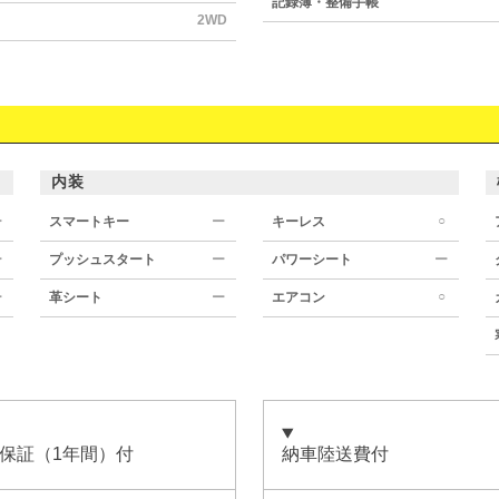
記録簿・整備手帳
2WD
内装
○
ー
スマートキー
ー
キーレス
ー
プッシュスタート
ー
パワーシート
ー
○
ー
革シート
ー
エアコン
保証（1年間）付
納車陸送費付