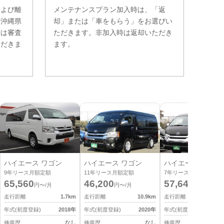
および離
メンテナンスプラン加入時は、「返
。沖縄県
却」または「車をもらう」をお選びい
費は審査
ただきます。非加入時は返却いただき
ただきま
ます。
ハイエース ワゴン
ハイエース ワゴン
ハイエース ワゴン
9
年リース月額定額
11
年リース月額定額
7
年リース月額定額
65,560
46,200
57,640
円〜/月
円〜/月
円〜/月
走行距離
1.7
km
走行距離
10.9
km
走行距離
5
年式(初度登録)
2018
年
年式(初度登録)
2020
年
年式(初度登録)
2
修復歴
なし
修復歴
なし
修復歴