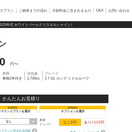
Q&A
スプラン
ご納車までの流れ
月額料金に含まれるもの
お問い合わせ
フ（2025年式 ホワイトパールクリスタルシャイン）
ン
00
円〜
車検
グレード
排気量
車検2年付き
2,700cc
2.7 GL ロング ミドルルーフ
かんたんお見積り
STEP2
STEP3
ンテナンスプランを選択
オプションを選択
希望
なし
なし
0円
あり
+110円
ナンバー
スプランに含まれる内容