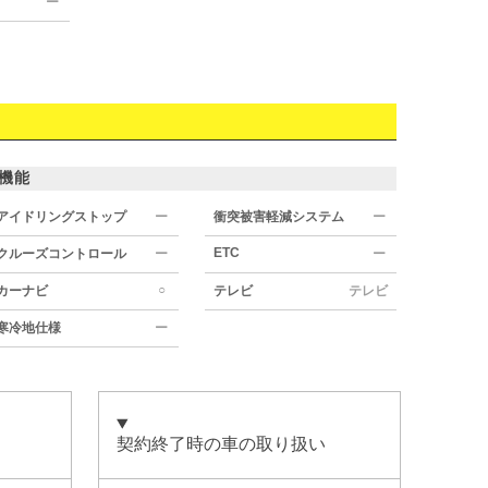
ー
機能
アイドリングストップ
ー
衝突被害軽減システム
ー
ETC
クルーズコントロール
ー
ー
○
カーナビ
テレビ
テレビ
寒冷地仕様
ー
契約終了時の車の取り扱い