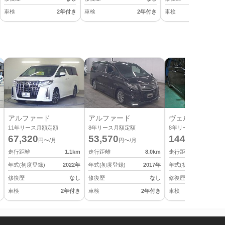
車検
2年付き
車検
2年付き
車検
2
アルファード
アルファード
ヴェルファイア
11
年リース月額定額
8
年リース月額定額
8
年リース月額定額
67,320
53,570
144,430
円〜/月
円〜/月
円〜/月
走行距離
1.1
km
走行距離
8.0
km
走行距離
年式(初度登録)
2022
年
年式(初度登録)
2017
年
年式(初度登録)
修復歴
なし
修復歴
なし
修復歴
車検
2年付き
車検
2年付き
車検