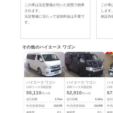
この車は法定整備が付いた状態で納車
この車
されます。
します
法定整備に当たって追加料金は不要で
保証内
す。
その他のハイエース ワゴン
ハイエース ワゴン
ハイエース ワゴン
ハ
11
年リース月額定額
10
年リース月額定額
11
年
55,110
52,910
67
円〜/月
円〜/月
走行距離
3.7
km
走行距離
6.3
km
走行
年式(初度登録)
2023
年
年式(初度登録)
2018
年
年式
修復歴
なし
修復歴
なし
修復