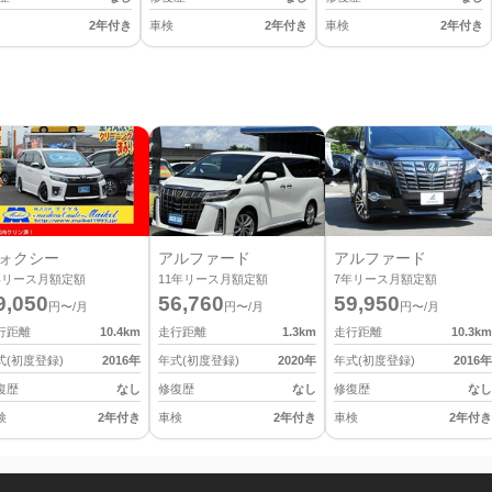
2年付き
車検
2年付き
車検
2年付き
ォクシー
アルファード
アルファード
年リース月額定額
11
年リース月額定額
7
年リース月額定額
9,050
56,760
59,950
円〜/月
円〜/月
円〜/月
行距離
10.4
km
走行距離
1.3
km
走行距離
10.3
km
式(初度登録)
2016
年
年式(初度登録)
2020
年
年式(初度登録)
2016
年
復歴
なし
修復歴
なし
修復歴
なし
検
2年付き
車検
2年付き
車検
2年付き