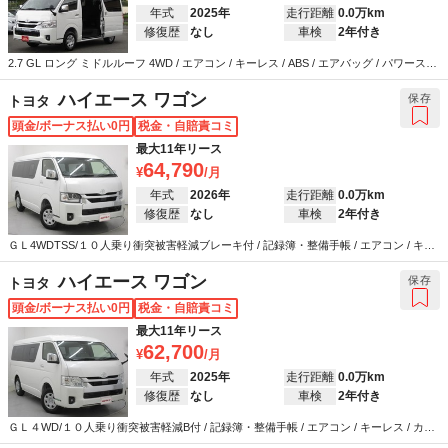
年式
2025年
走行距離
0.0万km
修復歴
なし
車検
2年付き
2.7 GL ロング ミドルルーフ 4WD / エアコン / キーレス / ABS / エアバッグ / パワーステ
アリング / パワーウインドウ
ハイエース ワゴン
保存
トヨタ
頭金/ボーナス払い0円
税金・自賠責コミ
最大11年リース
64,790
年式
2026年
走行距離
0.0万km
修復歴
なし
車検
2年付き
ＧＬ4WDTSS/１０人乗り衝突被害軽減ブレーキ付 / 記録簿・整備手帳 / エアコン / キー
レス / カーナビ / テレビ / ABS / エアバッグ / パワーステアリング / パワーウインドウ
ハイエース ワゴン
保存
トヨタ
頭金/ボーナス払い0円
税金・自賠責コミ
最大11年リース
62,700
年式
2025年
走行距離
0.0万km
修復歴
なし
車検
2年付き
ＧＬ４WD/１０人乗り衝突被害軽減B付 / 記録簿・整備手帳 / エアコン / キーレス / カー
ナビ / テレビ / ABS / エアバッグ / パワーステアリング / パワーウインドウ