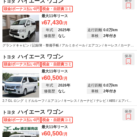
ハイエース ワゴン
保存
トヨタ
頭金/ボーナス払い0円
税金・自賠責コミ
最大11年リース
67,430
年式
2025年
走行距離
0.0万km
修復歴
なし
車検
2年付き
グランドキャビン / 記録簿・整備手帳 / アルミホイール / エアコン / キーレス / カーナビ
/ テレビ / ABS / エアバッグ / パワーステアリング / パワーウインドウ
ハイエース ワゴン
保存
トヨタ
頭金/ボーナス払い0円
税金・自賠責コミ
最大11年リース
60,500
年式
2026年
走行距離
0.0万km
修復歴
なし
車検
2年付き
2.7 GL ロング ミドルルーフ / エアコン / キーレス / カーナビ / テレビ / ABS / エアバッ
グ / パワーステアリング / パワーウインドウ
ハイエース ワゴン
保存
トヨタ
頭金/ボーナス払い0円
税金・自賠責コミ
最大11年リース
60,500