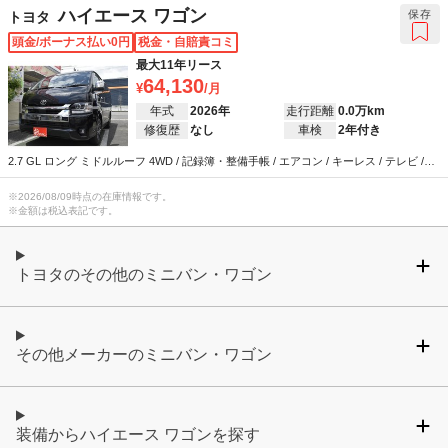
ハイエース ワゴン
保存
トヨタ
頭金/ボーナス払い0円
税金・自賠責コミ
最大11年リース
64,130
年式
2026年
走行距離
0.0万km
修復歴
なし
車検
2年付き
2.7 GL ロング ミドルルーフ 4WD / 記録簿・整備手帳 / エアコン / キーレス / テレビ /
ABS / エアバッグ / パワーステアリング / パワーウインドウ
※
2026/08/09
時点の在庫情報です。
※金額は税込表記です。
トヨタのその他のミニバン・ワゴン
その他メーカーのミニバン・ワゴン
装備からハイエース ワゴンを探す