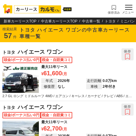
メニュー
保存済み
新車カーリースTOP
中古車カーリースTOP
中古車一覧
トヨタ
ミニバン
検索結果
トヨタ ハイエース ワゴンの中古車カーリース
57
車種一覧
件
ハイエース ワゴン
保存
トヨタ
頭金/ボーナス払い0円
税金・自賠責コミ
最大11年リース
61,600
年式
2026年
走行距離
0.0万km
修復歴
なし
車検
2年付き
2.7 GL ロング ミドルルーフ 4WD / エアコン / キーレス / カーナビ / テレビ / ABS / エア
バッグ / パワーステアリング / パワーウインドウ
ハイエース ワゴン
保存
トヨタ
頭金/ボーナス払い0円
税金・自賠責コミ
最大11年リース
62,700
年式
2025年
走行距離
0.0万km