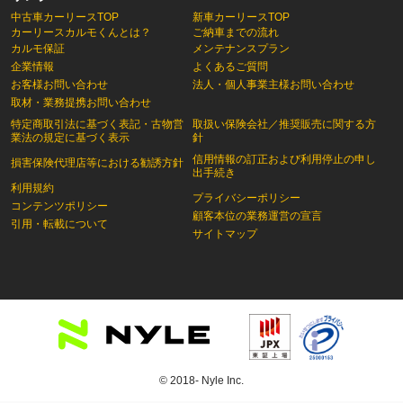
中古車カーリースTOP
新車カーリースTOP
カーリースカルモくんとは？
ご納車までの流れ
カルモ保証
メンテナンスプラン
企業情報
よくあるご質問
お客様お問い合わせ
法人・個人事業主様お問い合わせ
取材・業務提携お問い合わせ
特定商取引法に基づく表記・古物営
取扱い保険会社／推奨販売に関する方
業法の規定に基づく表示
針
信用情報の訂正および利用停止の申し
損害保険代理店等における勧誘方針
出手続き
利用規約
プライバシーポリシー
コンテンツポリシー
顧客本位の業務運営の宣言
引用・転載について
サイトマップ
© 2018- Nyle Inc.