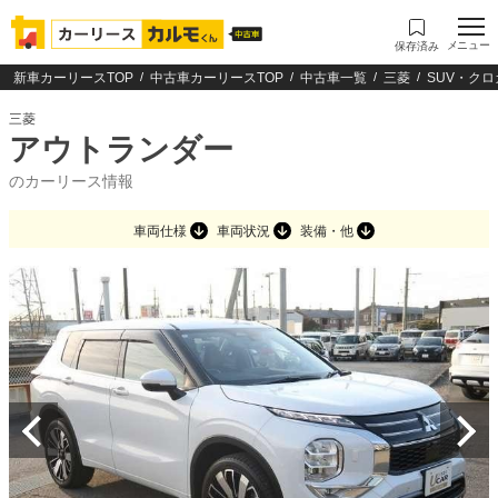
メニュー
保存済み
新車カーリースTOP
中古車カーリースTOP
中古車一覧
三菱
SUV・クロ
三菱
アウトランダー
のカーリース情報
車両仕様
車両状況
装備・他