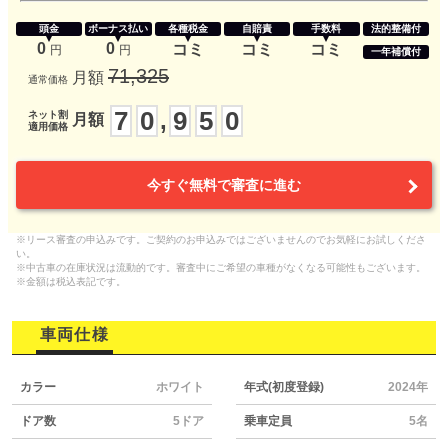
頭金
ボーナス払い
各種税金
自賠責
手数料
法的整備付
0
0
コミ
コミ
コミ
円
円
一年補償付
71,325
月額
通常価格
7
0
9
5
0
,
ネット割
月額
適用価格
今すぐ無料で審査に進む
※リース審査の申込みです。ご契約のお申込みではございませんのでお気軽にお試しくださ
い。
※中古車の在庫状況は流動的です。審査中にご希望の車種がなくなる可能性もございます。
※金額は税込表記です。
車両仕様
カラー
ホワイト
年式(初度登録)
2024年
ドア数
5ドア
乗車定員
5名