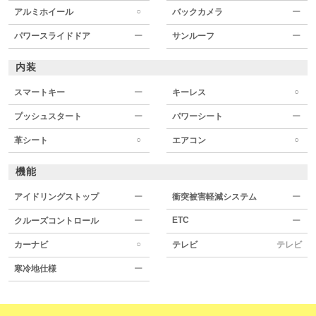
○
アルミホイール
バックカメラ
ー
パワースライドドア
ー
サンルーフ
ー
内装
○
スマートキー
ー
キーレス
プッシュスタート
ー
パワーシート
ー
○
○
革シート
エアコン
機能
アイドリングストップ
ー
衝突被害軽減システム
ー
ETC
クルーズコントロール
ー
ー
○
カーナビ
テレビ
テレビ
寒冷地仕様
ー