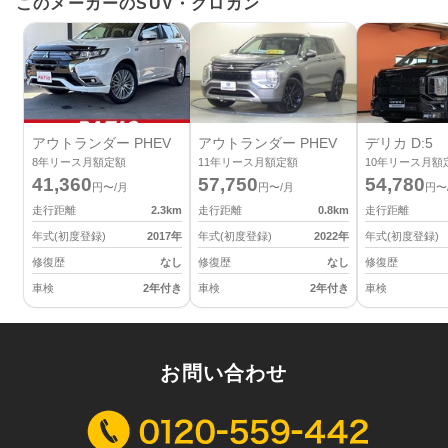
このメーカーのSUV・クロカン
アウトランダー PHEV
アウトランダー PHEV
デリカ D:5
8
年リース月額定額
11
年リース月額定額
10
年リース月額
41,360
57,750
54,780
円〜/月
円〜/月
円〜
走行距離
2.3
km
走行距離
0.8
km
走行距離
年式(初度登録)
2017
年
年式(初度登録)
2022
年
年式(初度登録)
修復歴
なし
修復歴
なし
修復歴
車検
2年付き
車検
2年付き
車検
お問い合わせ