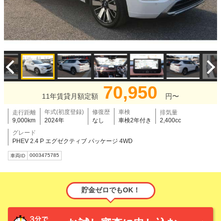
70,950
11年賃貸月額定額
円〜
年式(初度登録)
修復歴
車検
走行距離
排気量
9,000km
2024年
なし
車検2年付き
2,400cc
グレード
PHEV 2.4 P エグゼクティブ パッケージ 4WD
0003475785
車両ID
貯金ゼロでもOK！