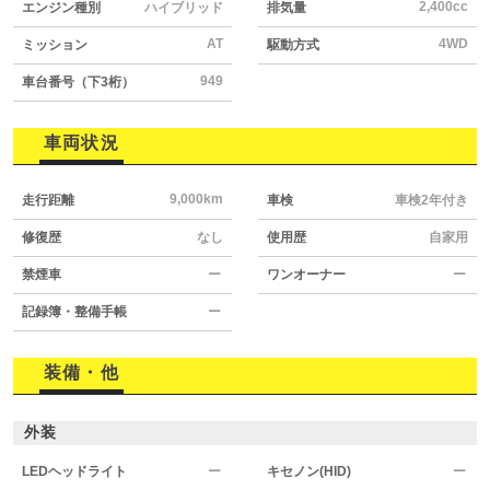
2,400cc
エンジン種別
ハイブリッド
排気量
AT
4WD
ミッション
駆動方式
949
車台番号（下3桁）
車両状況
9,000km
走行距離
車検
車検2年付き
修復歴
なし
使用歴
自家用
禁煙車
ー
ワンオーナー
ー
記録簿・整備手帳
ー
装備・他
外装
LEDヘッドライト
ー
キセノン(HID)
ー