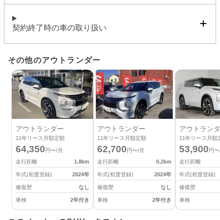
契約終了時の車の取り扱い
その他のアウトランダー
アウトランダー
アウトランダー
アウトラン
11
年リース月額定額
11
年リース月額定額
11
年リース月額
64,350
62,700
53,900
円〜/月
円〜/月
円〜
走行距離
1.8
km
走行距離
0.2
km
走行距離
年式(初度登録)
2024
年
年式(初度登録)
2024
年
年式(初度登録)
修復歴
なし
修復歴
なし
修復歴
車検
2年付き
車検
2年付き
車検