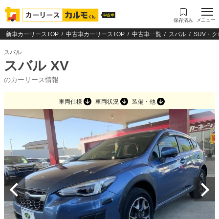
メニュー
保存済み
新車カーリースTOP
中古車カーリースTOP
中古車一覧
スバル
SUV・
スバル
スバル XV
のカーリース情報
車両仕様
車両状況
装備・他