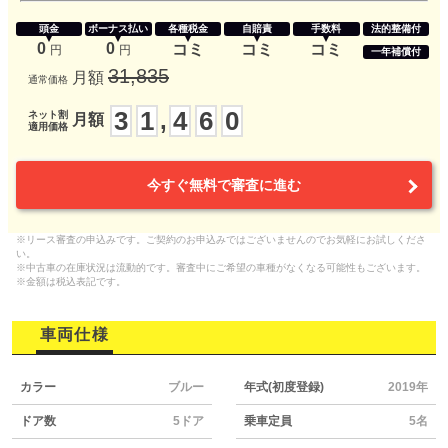
頭金
ボーナス払い
各種税金
自賠責
手数料
法的整備付
0
0
コミ
コミ
コミ
円
円
一年補償付
31,835
月額
通常価格
3
1
4
6
0
,
ネット割
月額
適用価格
今すぐ無料で審査に進む
※リース審査の申込みです。ご契約のお申込みではございませんのでお気軽にお試しくださ
い。
※中古車の在庫状況は流動的です。審査中にご希望の車種がなくなる可能性もございます。
※金額は税込表記です。
車両仕様
カラー
ブルー
年式(初度登録)
2019年
ドア数
5ドア
乗車定員
5名