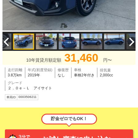
31,460
10年賃貸月額定額
円〜
走行距離
年式(初度登録)
修復歴
車検
排気量
3.8万km
2019年
なし
車検2年付き
2,000cc
グレード
２．０ｅ－Ｌ アイサイト
0003506211
車両ID
貯金ゼロでもOK！