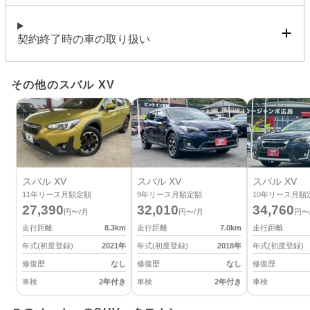
契約終了時の車の取り扱い
その他のスバル XV
スバル XV
スバル XV
スバル XV
11
年リース月額定額
9
年リース月額定額
10
年リース月額
27,390
32,010
34,760
円〜/月
円〜/月
円〜
走行距離
8.3
km
走行距離
7.0
km
走行距離
年式(初度登録)
2021
年
年式(初度登録)
2018
年
年式(初度登録)
修復歴
なし
修復歴
なし
修復歴
車検
2年付き
車検
2年付き
車検