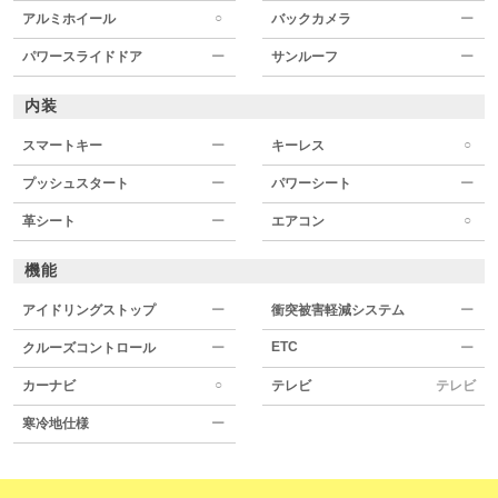
○
アルミホイール
バックカメラ
ー
パワースライドドア
ー
サンルーフ
ー
内装
○
スマートキー
ー
キーレス
プッシュスタート
ー
パワーシート
ー
○
革シート
ー
エアコン
機能
アイドリングストップ
ー
衝突被害軽減システム
ー
ETC
クルーズコントロール
ー
ー
○
カーナビ
テレビ
テレビ
寒冷地仕様
ー