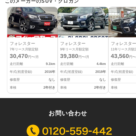
このメーカーのSUV・クロカン
フォレスター
フォレスター
フォレスタ
7
年リース月額定額
9
年リース月額定額
11
年リース月額
30,470
39,380
43,560
円〜/月
円〜/月
円〜
走行距離
9.1
km
走行距離
4.4
km
走行距離
年式(初度登録)
2016
年
年式(初度登録)
2018
年
年式(初度登録)
修復歴
なし
修復歴
なし
修復歴
車検
2年付き
車検
2年付き
車検
お問い合わせ