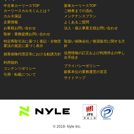
中古車カーリースTOP
新車カーリースTOP
カーリースカルモくんとは？
ご納車までの流れ
カルモ保証
メンテナンスプラン
企業情報
よくあるご質問
お客様お問い合わせ
法人・個人事業主様お問い合わせ
取材・業務提携お問い合わせ
特定商取引法に基づく表記・古物営
取扱い保険会社／推奨販売に関する方
業法の規定に基づく表示
針
信用情報の訂正および利用停止の申し
損害保険代理店等における勧誘方針
出手続き
利用規約
プライバシーポリシー
コンテンツポリシー
顧客本位の業務運営の宣言
引用・転載について
サイトマップ
© 2018- Nyle Inc.