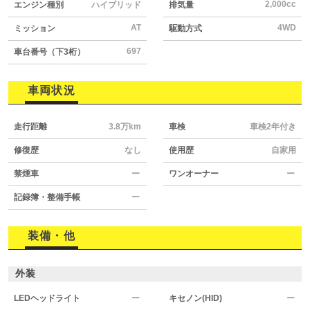
2,000cc
エンジン種別
ハイブリッド
排気量
AT
4WD
ミッション
駆動方式
697
車台番号（下3桁）
車両状況
走行距離
3.8万km
車検
車検2年付き
修復歴
なし
使用歴
自家用
禁煙車
ー
ワンオーナー
ー
記録簿・整備手帳
ー
装備・他
外装
LEDヘッドライト
ー
キセノン(HID)
ー