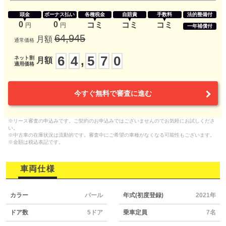
頭金
ボーナス払い
各種税金
自賠責
手数料
法的整備付
0
0
コミ
コミ
コミ
円
円
一年補償付
64,945
月額
通常価格
6
4
5
7
0
,
ネット割
月額
適用価格
今すぐ無料で審査に進む
※リース審査の申込みです。ご契約のお申込みではございませんのでお気軽にお試しくださ
い。
※中古車の在庫状況は流動的です。審査中にご希望の車種がなくなる可能性もございます。
※金額は税込表記です。
車両仕様
カラー
パール
年式(初度登録)
2021年
ドア数
5ドア
乗車定員
7名