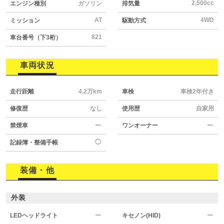
2,500cc
エンジン種別
ガソリン
排気量
AT
4WD
ミッション
駆動方式
821
車台番号（下3桁）
車両状況
走行距離
4.2万km
車検
車検2年付き
修復歴
なし
使用歴
自家用
禁煙車
ー
ワンオーナー
ー
◯
記録簿・整備手帳
装備・他
外装
LEDヘッドライト
ー
キセノン(HID)
ー