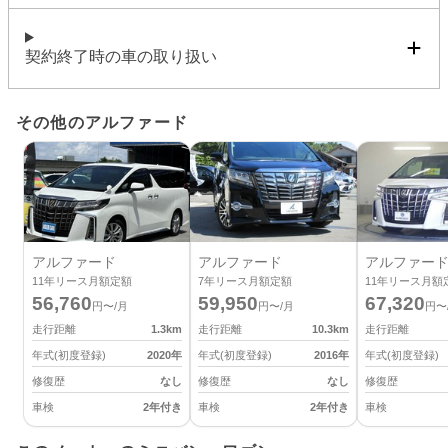
契約終了時の車の取り扱い
その他のアルファード
アルファード
アルファード
アルファー
11
年リース月額定額
7
年リース月額定額
11
年リース月額
56,760
59,950
67,320
円〜/月
円〜/月
円〜
走行距離
1.3
km
走行距離
10.3
km
走行距離
年式(初度登録)
2020
年
年式(初度登録)
2016
年
年式(初度登録)
修復歴
なし
修復歴
なし
修復歴
車検
2年付き
車検
2年付き
車検