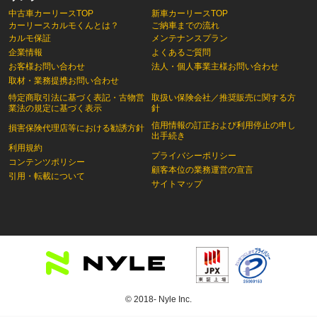
中古車カーリースTOP
新車カーリースTOP
カーリースカルモくんとは？
ご納車までの流れ
カルモ保証
メンテナンスプラン
企業情報
よくあるご質問
お客様お問い合わせ
法人・個人事業主様お問い合わせ
取材・業務提携お問い合わせ
特定商取引法に基づく表記・古物営
取扱い保険会社／推奨販売に関する方
業法の規定に基づく表示
針
信用情報の訂正および利用停止の申し
損害保険代理店等における勧誘方針
出手続き
利用規約
プライバシーポリシー
コンテンツポリシー
顧客本位の業務運営の宣言
引用・転載について
サイトマップ
© 2018- Nyle Inc.