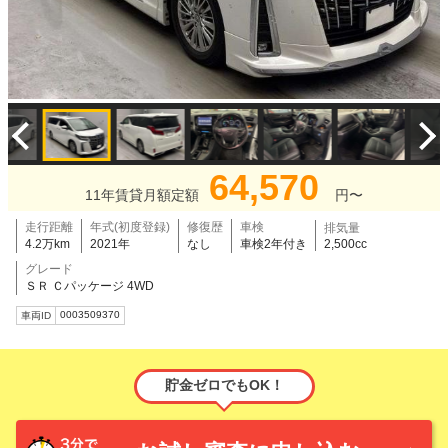
64,570
11年賃貸月額定額
円〜
走行距離
年式(初度登録)
修復歴
車検
排気量
4.2万km
2021年
なし
車検2年付き
2,500cc
グレード
ＳＲ Ｃパッケージ 4WD
0003509370
車両ID
貯金ゼロでもOK！