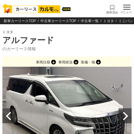
メニュー
保存済み
新車カーリースTOP
中古車カーリースTOP
中古車一覧
トヨタ
ミニバン
トヨタ
アルファード
のカーリース情報
車両仕様
車両状況
装備・他