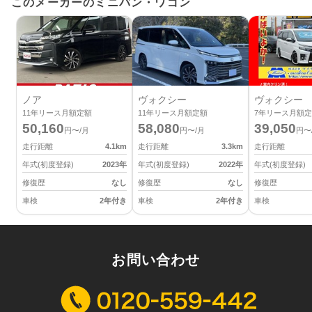
このメーカーのミニバン・ワゴン
ノア
ヴォクシー
ヴォクシー
11
年リース月額定額
11
年リース月額定額
7
年リース月額定
50,160
58,080
39,050
円〜/月
円〜/月
円〜
走行距離
4.1
km
走行距離
3.3
km
走行距離
年式(初度登録)
2023
年
年式(初度登録)
2022
年
年式(初度登録)
修復歴
なし
修復歴
なし
修復歴
車検
2年付き
車検
2年付き
車検
お問い合わせ