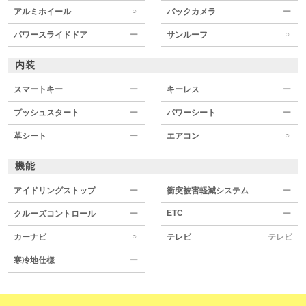
○
アルミホイール
バックカメラ
ー
○
パワースライドドア
ー
サンルーフ
内装
スマートキー
ー
キーレス
ー
プッシュスタート
ー
パワーシート
ー
○
革シート
ー
エアコン
機能
アイドリングストップ
ー
衝突被害軽減システム
ー
ETC
クルーズコントロール
ー
ー
○
カーナビ
テレビ
テレビ
寒冷地仕様
ー