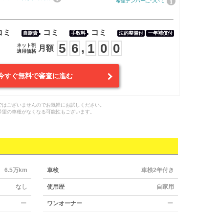
希望ナンバーについて
コミ
コミ
コミ
自賠責
手数料
法的整備付
一年補償付
5
6
1
0
0
,
ネット割
月額
適用価格
今すぐ無料で審査に進む
ではございませんのでお気軽にお試しください。
希望の車種がなくなる可能性もございます。
6.5万km
車検
車検2年付き
なし
使用歴
自家用
ー
ワンオーナー
ー