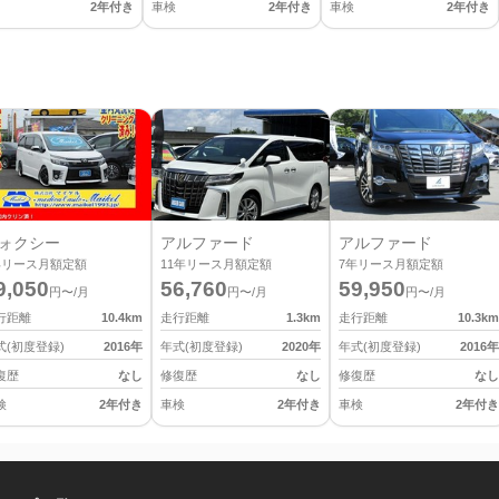
2年付き
車検
2年付き
車検
2年付き
ォクシー
アルファード
アルファード
年リース月額定額
11
年リース月額定額
7
年リース月額定額
9,050
56,760
59,950
円〜/月
円〜/月
円〜/月
行距離
10.4
km
走行距離
1.3
km
走行距離
10.3
km
式(初度登録)
2016
年
年式(初度登録)
2020
年
年式(初度登録)
2016
年
復歴
なし
修復歴
なし
修復歴
なし
検
2年付き
車検
2年付き
車検
2年付き