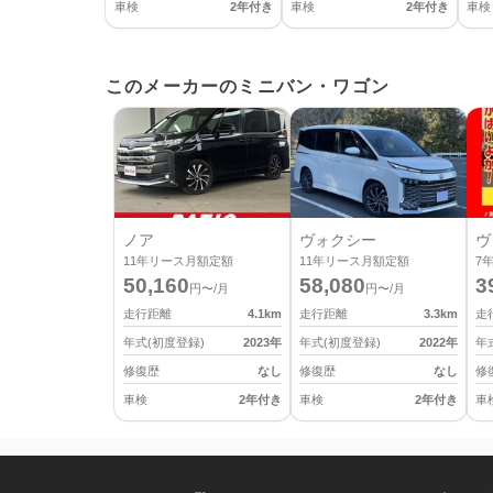
車検
2年付き
車検
2年付き
車検
このメーカーのミニバン・ワゴン
ノア
ヴォクシー
ヴ
11
年リース月額定額
11
年リース月額定額
7
50,160
58,080
3
円〜/月
円〜/月
走行距離
4.1
km
走行距離
3.3
km
走
年式(初度登録)
2023
年
年式(初度登録)
2022
年
年
修復歴
なし
修復歴
なし
修
車検
2年付き
車検
2年付き
車