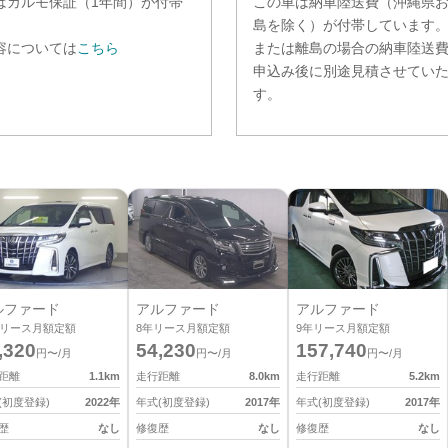
は
カルモ保証（1年間）
が付帯
この車は納車陸送費（沖縄県
。
島を除く）が付帯しています
容については
こちら
または離島の場合の納車陸送
申込み後に別途見積させてい
す。
ルファード
アルファード
アルファード
リース月額定額
8
年リース月額定額
9
年リース月額定額
,320
54,230
157,740
円〜/月
円〜/月
円〜/月
距離
1.1
km
走行距離
8.0
km
走行距離
5.2
km
(初度登録)
2022
年
年式(初度登録)
2017
年
年式(初度登録)
2017
年
歴
なし
修復歴
なし
修復歴
なし