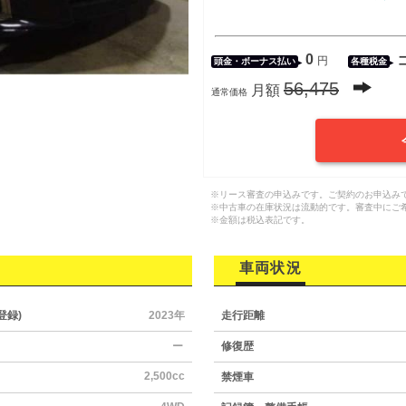
0
円
頭金・
ボーナス払い
各種税金
56,475
月額
通常価格
※リース審査の申込みです。ご契約のお申込み
※中古車の在庫状況は流動的です。審査中にご
※金額は税込表記です。
車両状況
登録)
2023年
走行距離
ー
修復歴
2,500cc
禁煙車