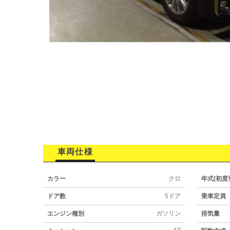
車両仕様
カラー
クロ
年式(初度
ドア数
5ドア
乗車定員
エンジン種別
ガソリン
排気量