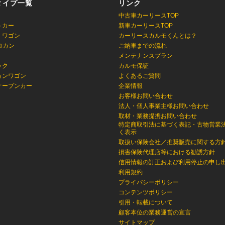
タイプ一覧
リンク
中古車カーリースTOP
トカー
新車カーリースTOP
・ワゴン
カーリースカルモくんとは？
ロカン
ご納車までの流れ
メンテナンスプラン
ック
カルモ保証
ョンワゴン
よくあるご質問
オープンカー
企業情報
お客様お問い合わせ
法人・個人事業主様お問い合わせ
取材・業務提携お問い合わせ
特定商取引法に基づく表記・古物営業
く表示
取扱い保険会社／推奨販売に関する方
損害保険代理店等における勧誘方針
信用情報の訂正および利用停止の申し
利用規約
プライバシーポリシー
コンテンツポリシー
引用・転載について
顧客本位の業務運営の宣言
サイトマップ