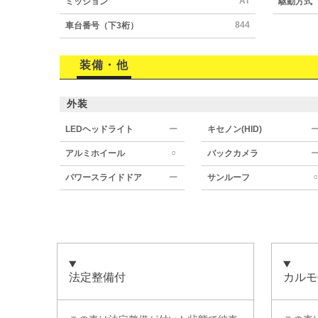
AT
ミッション
駆動方式
844
車台番号（下3桁）
装備・他
外装
LEDヘッドライト
ー
キセノン(HID)
○
アルミホイール
バックカメラ
○
パワースライドドア
ー
サンルーフ
法定整備付
カルモ