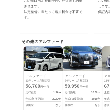
この車は法定整備が付いた状態で納車
この車
されます。
します
法定整備に当たって追加料金は不要で
保証内
す。
その他のアルファード
アルファード
アルファード
ア
11
年リース月額定額
7
年リース月額定額
11
年
56,760
59,950
67
円〜/月
円〜/月
走行距離
1.3
km
走行距離
10.3
km
走行
年式(初度登録)
2020
年
年式(初度登録)
2016
年
年式
修復歴
なし
修復歴
なし
修復