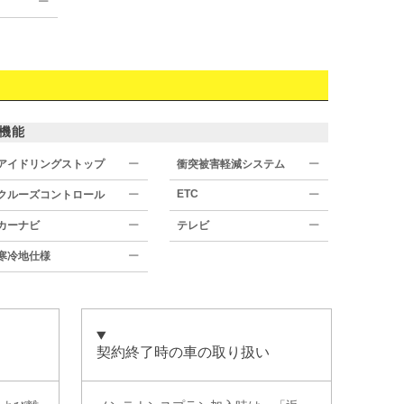
ー
機能
アイドリングストップ
ー
衝突被害軽減システム
ー
ETC
クルーズコントロール
ー
ー
カーナビ
ー
テレビ
ー
寒冷地仕様
ー
契約終了時の車の取り扱い