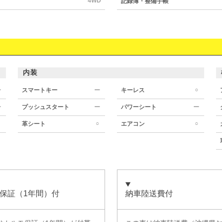
4WD
記録簿・整備手帳
内装
○
ー
スマートキー
ー
キーレス
ー
プッシュスタート
ー
パワーシート
ー
○
○
革シート
エアコン
保証（1年間）付
納車陸送費付