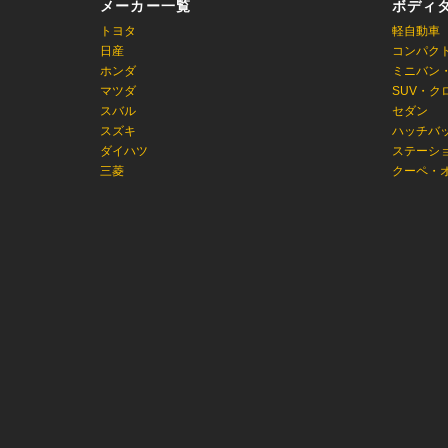
メーカー一覧
ボディ
トヨタ
軽自動車
日産
コンパク
ホンダ
ミニバン
マツダ
SUV・ク
スバル
セダン
スズキ
ハッチバ
ダイハツ
ステーシ
三菱
クーペ・