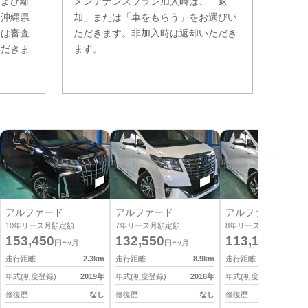
および離
メンテナンスプラン加入時は、「返
。沖縄県
却」または「車をもらう」をお選びい
費は審査
ただきます。非加入時は返却いただき
ただきま
ます。
アルファード
アルファード
アルファード
10
年リース月額定額
7
年リース月額定額
8
年リース月額定額
153,450
132,550
113,190
円〜/月
円〜/月
円〜/月
走行距離
2.3
km
走行距離
8.9
km
走行距離
5
年式(初度登録)
2019
年
年式(初度登録)
2016
年
年式(初度登録)
2
修復歴
なし
修復歴
なし
修復歴