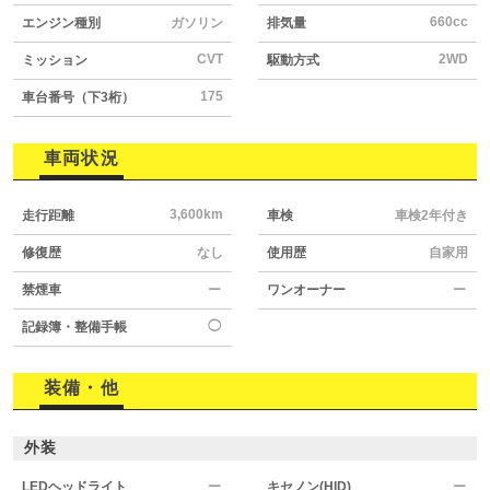
660cc
エンジン種別
ガソリン
排気量
CVT
2WD
ミッション
駆動方式
175
車台番号（下3桁）
車両状況
3,600km
走行距離
車検
車検2年付き
修復歴
なし
使用歴
自家用
禁煙車
ー
ワンオーナー
ー
◯
記録簿・整備手帳
装備・他
外装
LEDヘッドライト
ー
キセノン(HID)
ー