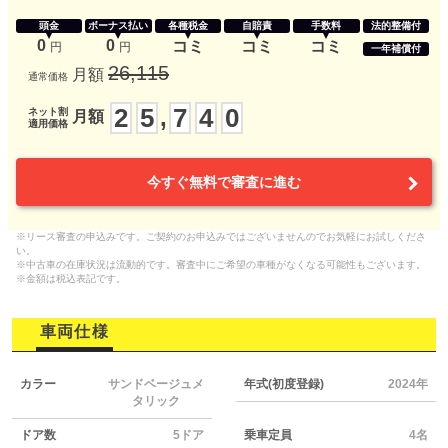
頭金
ボーナス払い
各種税金
自賠責
手数料
法的整備付
0
0
コミ
コミ
コミ
円
円
一年補償付
26,115
月額
通常価格
2
5
7
4
0
,
ネット割
月額
適用価格
今すぐ無料で審査に進む
※リース審査の申込みです。ご契約のお申込みではございませんのでお気軽にお試しくださ
い。
※中古車の在庫状況は流動的です。審査中にご希望の車種がなくなる可能性もございます。
※金額は税込表記です。
車両仕様
カラー
サンドベージュメ
年式(初度登録)
2024年
タリック
ドア数
5ドア
乗車定員
4名