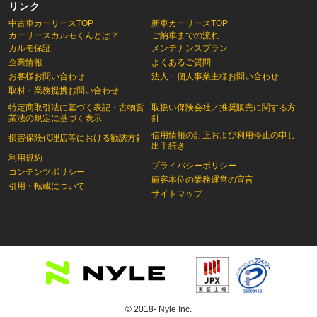
リンク
中古車カーリースTOP
新車カーリースTOP
カーリースカルモくんとは？
ご納車までの流れ
カルモ保証
メンテナンスプラン
企業情報
よくあるご質問
お客様お問い合わせ
法人・個人事業主様お問い合わせ
取材・業務提携お問い合わせ
特定商取引法に基づく表記・古物営
取扱い保険会社／推奨販売に関する方
業法の規定に基づく表示
針
信用情報の訂正および利用停止の申し
損害保険代理店等における勧誘方針
出手続き
利用規約
プライバシーポリシー
コンテンツポリシー
顧客本位の業務運営の宣言
引用・転載について
サイトマップ
© 2018- Nyle Inc.