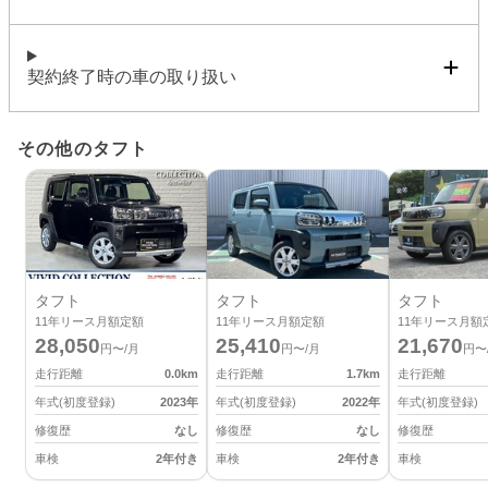
契約終了時の車の取り扱い
その他のタフト
タフト
タフト
タフト
11
年リース月額定額
11
年リース月額定額
11
年リース月額
28,050
25,410
21,670
円〜/月
円〜/月
円〜
走行距離
0.0
km
走行距離
1.7
km
走行距離
年式(初度登録)
2023
年
年式(初度登録)
2022
年
年式(初度登録)
修復歴
なし
修復歴
なし
修復歴
車検
2年付き
車検
2年付き
車検