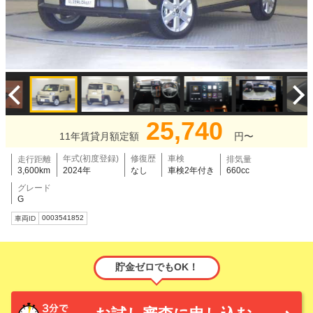
25,740
11年賃貸月額定額
円〜
年式(初度登録)
修復歴
車検
走行距離
排気量
3,600km
2024年
なし
車検2年付き
660cc
グレード
G
0003541852
車両ID
貯金ゼロでもOK！