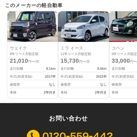
このメーカーの軽自動車
ウェイク
ミラ イース
コペン
8
年リース月額定額
11
年リース月額定額
9
年リース月額定
21,010
15,730
33,000
円〜/月
円〜/月
円〜
走行距離
8.1
km
走行距離
9.0
km
走行距離
年式(初度登録)
2017
年
年式(初度登録)
2022
年
年式(初度登録)
修復歴
なし
修復歴
なし
修復歴
車検
2年付き
車検
2年付き
車検
お問い合わせ