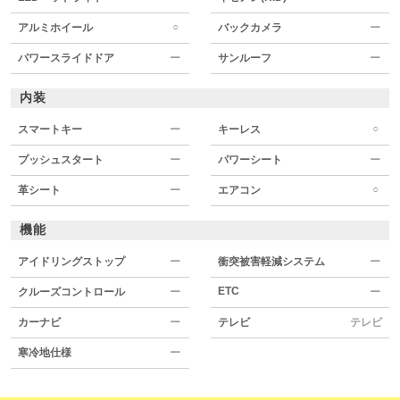
○
アルミホイール
バックカメラ
ー
パワースライドドア
ー
サンルーフ
ー
内装
○
スマートキー
ー
キーレス
プッシュスタート
ー
パワーシート
ー
○
革シート
ー
エアコン
機能
アイドリングストップ
ー
衝突被害軽減システム
ー
ETC
クルーズコントロール
ー
ー
カーナビ
ー
テレビ
テレビ
寒冷地仕様
ー