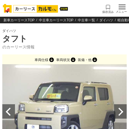
メニュー
保存済み
新車カーリースTOP
中古車カーリースTOP
中古車一覧
ダイハツ
軽自動
ダイハツ
タフト
のカーリース情報
車両仕様
車両状況
装備・他