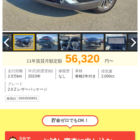
56,320
11年賃貸月額定額
円〜
走行距離
年式(初度登録)
修復歴
車検
排気量
2.0万km
2023年
なし
車検2年付き
2,000cc
グレード
2.0 Z レザーパッケージ
0003550851
車両ID
貯金ゼロでもOK！