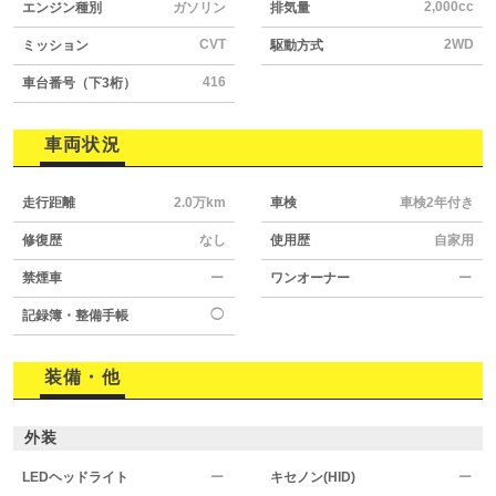
2,000cc
エンジン種別
ガソリン
排気量
CVT
2WD
ミッション
駆動方式
416
車台番号（下3桁）
車両状況
走行距離
2.0万km
車検
車検2年付き
修復歴
なし
使用歴
自家用
禁煙車
ー
ワンオーナー
ー
◯
記録簿・整備手帳
装備・他
外装
LEDヘッドライト
ー
キセノン(HID)
ー