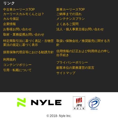
リンク
中古車カーリースTOP
新車カーリースTOP
カーリースカルモくんとは？
ご納車までの流れ
カルモ保証
メンテナンスプラン
企業情報
よくあるご質問
お客様お問い合わせ
法人・個人事業主様お問い合わせ
取材・業務提携お問い合わせ
特定商取引法に基づく表記・古物営
取扱い保険会社／推奨販売に関する方
業法の規定に基づく表示
針
信用情報の訂正および利用停止の申し
損害保険代理店等における勧誘方針
出手続き
利用規約
プライバシーポリシー
コンテンツポリシー
顧客本位の業務運営の宣言
引用・転載について
サイトマップ
© 2018- Nyle Inc.