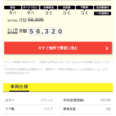
頭金
ボーナス払い
各種税金
自賠責
手数料
法的整備付
0
0
コミ
コミ
コミ
円
円
一年補償付
56,695
月額
通常価格
5
6
3
2
0
,
ネット割
月額
適用価格
今すぐ無料で審査に進む
※リース審査の申込みです。ご契約のお申込みではございませんのでお気軽にお試しくださ
い。
※中古車の在庫状況は流動的です。審査中にご希望の車種がなくなる可能性もございます。
※金額は税込表記です。
車両仕様
カラー
ブラック
年式(初度登録)
2023年
ドア数
5ドア
乗車定員
5名