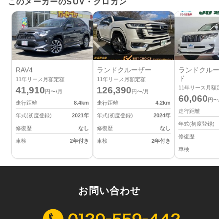
このメーカーのSUV・クロカン
RAV4
ランドクルーザー
ランドクルー
ド
11
年リース月額定額
11
年リース月額定額
11
年リース月額
41,910
126,390
円〜/月
円〜/月
60,060
円〜
走行距離
8.4
km
走行距離
4.2
km
走行距離
年式(初度登録)
2021
年
年式(初度登録)
2024
年
年式(初度登録)
修復歴
なし
修復歴
なし
修復歴
車検
2年付き
車検
2年付き
車検
お問い合わせ