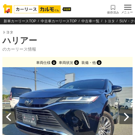
メニュー
保存済み
新車カーリースTOP
中古車カーリースTOP
中古車一覧
トヨタ
SUV・
トヨタ
ハリアー
のカーリース情報
車両仕様
車両状況
装備・他