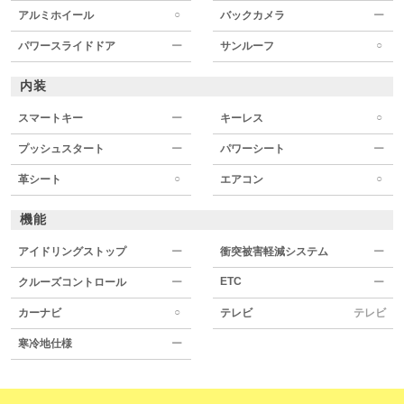
○
アルミホイール
バックカメラ
ー
○
パワースライドドア
ー
サンルーフ
内装
○
スマートキー
ー
キーレス
プッシュスタート
ー
パワーシート
ー
○
○
革シート
エアコン
機能
アイドリングストップ
ー
衝突被害軽減システム
ー
ETC
クルーズコントロール
ー
ー
○
カーナビ
テレビ
テレビ
寒冷地仕様
ー