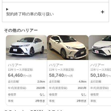
契約終了時の車の取り扱い
その他のハリアー
ハリアー
ハリアー
ハリアー
11
年リース月額定額
11
年リース月額定額
11
年リース月額
64,460
58,740
50,160
円〜/月
円〜/月
円〜
走行距離
2.0
km
走行距離
4.9
km
走行距離
年式(初度登録)
2023
年
年式(初度登録)
2021
年
年式(初度登録)
修復歴
なし
修復歴
なし
修復歴
車検
2年付き
車検
2年付き
車検