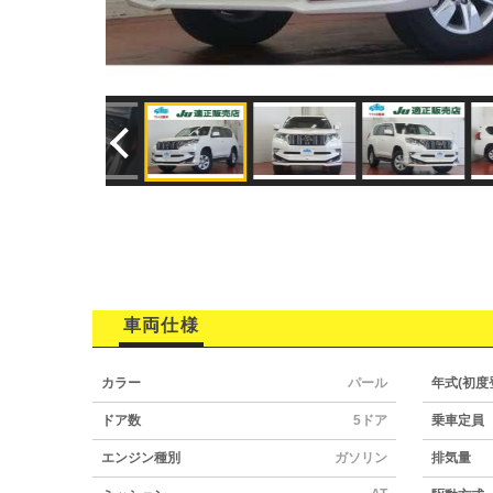
車両仕様
カラー
パール
年式(初度
ドア数
5ドア
乗車定員
エンジン種別
ガソリン
排気量