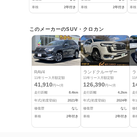
車検
2年付き
車検
2年付き
車検
このメーカーのSUV・クロカン
RAV4
ランドクルーザー
ラ
11
年リース月額定額
11
年リース月額定額
11
41,910
126,390
1
円〜/月
円〜/月
走行距離
8.4
km
走行距離
4.2
km
走
年式(初度登録)
2021
年
年式(初度登録)
2024
年
年
修復歴
なし
修復歴
なし
修
車検
2年付き
車検
2年付き
車