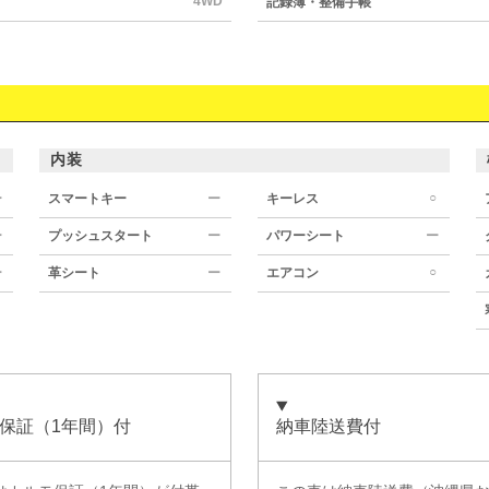
4WD
記録簿・整備手帳
内装
○
ー
スマートキー
ー
キーレス
ー
プッシュスタート
ー
パワーシート
ー
○
ー
革シート
ー
エアコン
保証（1年間）付
納車陸送費付