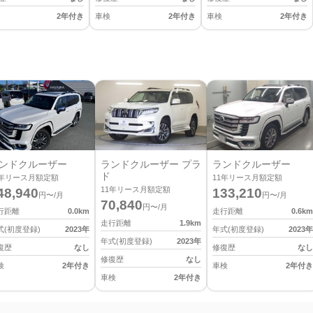
2年付き
車検
2年付き
車検
2年付き
ンドクルーザー
ランドクルーザー プラ
ランドクルーザー
ド
年リース月額定額
11
年リース月額定額
11
年リース月額定額
48,940
133,210
円〜/月
円〜/月
70,840
円〜/月
行距離
0.0
km
走行距離
0.6
km
走行距離
1.9
km
式(初度登録)
2023
年
年式(初度登録)
2023
年
年式(初度登録)
2023
年
復歴
なし
修復歴
なし
修復歴
なし
検
2年付き
車検
2年付き
車検
2年付き