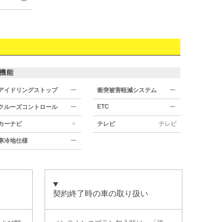
ー
機能
アイドリングストップ
ー
衝突被害軽減システム
ー
ETC
クルーズコントロール
ー
ー
○
カーナビ
テレビ
テレビ
寒冷地仕様
ー
契約終了時の車の取り扱い