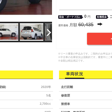
0
円
頭金・
ボーナス払い
各種税金
60,435
月額
通常価格
※リース審査の申込みです。ご契約のお申込み
※中古車の在庫状況は流動的です。審査中にご
※金額は税込表記です。
車両状況
登録)
2020年
走行距離
5名
修復歴
2,700cc
禁煙車