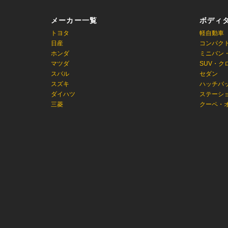
メーカー一覧
ボディ
トヨタ
軽自動車
日産
コンパク
ホンダ
ミニバン
マツダ
SUV・ク
スバル
セダン
スズキ
ハッチバ
ダイハツ
ステーシ
三菱
クーペ・