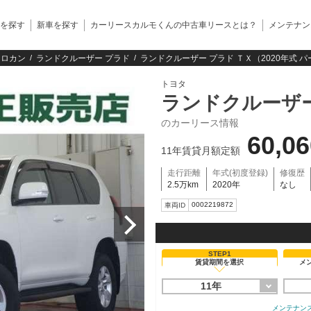
を探す
新車を探す
カーリースカルモくんの中古車リースとは？
メンテナン
クロカン
ランドクルーザー プラド
ランドクルーザー プラド ＴＸ（2020年式 
トヨタ
ランドクルーザ
のカーリース情報
60,0
11年賃貸月額定額
走行距離
年式(初度登録)
修復歴
2.5万km
2020年
なし
0002219872
車両ID
STEP1
賃貸期間を選択
メ
11年
メンテナン