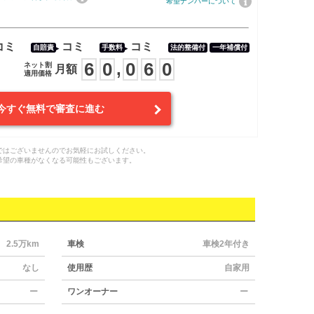
希望ナンバーについて
コミ
コミ
コミ
自賠責
手数料
法的整備付
一年補償付
6
0
0
6
0
,
ネット割
月額
適用価格
今すぐ無料で審査に進む
ではございませんのでお気軽にお試しください。
希望の車種がなくなる可能性もございます。
2.5万km
車検
車検2年付き
なし
使用歴
自家用
ー
ワンオーナー
ー