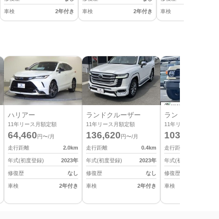
車検
2年付き
車検
2年付き
車検
2
ハリアー
ランドクルーザー
ランドクルーザー
11
年リース月額定額
11
年リース月額定額
11
年リース月額定額
64,460
136,620
103,180
円〜/月
円〜/月
円〜/月
走行距離
2.0
km
走行距離
0.4
km
走行距離
年式(初度登録)
2023
年
年式(初度登録)
2023
年
年式(初度登録)
修復歴
なし
修復歴
なし
修復歴
車検
2年付き
車検
2年付き
車検