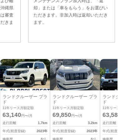
および離
メンテナンスプラン加入時は、「返
。沖縄県
却」または「車をもらう」をお選びい
費は審査
ただきます。非加入時は返却いただき
ただきま
ます。
ランドクルーザー プラ
ランドクルーザー プラ
ランドクルーザー 
ド
ド
ド
11
年リース月額定額
11
年リース月額定額
11
年リース月額定額
63,140
69,850
63,580
円〜/月
円〜/月
円〜/月
走行距離
1.7
km
走行距離
3.2
km
走行距離
4
年式(初度登録)
2023
年
年式(初度登録)
2023
年
年式(初度登録)
2
修復歴
なし
修復歴
なし
修復歴