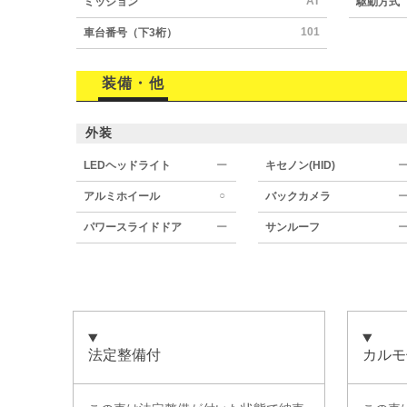
AT
ミッション
駆動方式
101
車台番号（下3桁）
装備・他
外装
LEDヘッドライト
ー
キセノン(HID)
○
アルミホイール
バックカメラ
パワースライドドア
ー
サンルーフ
法定整備付
カルモ