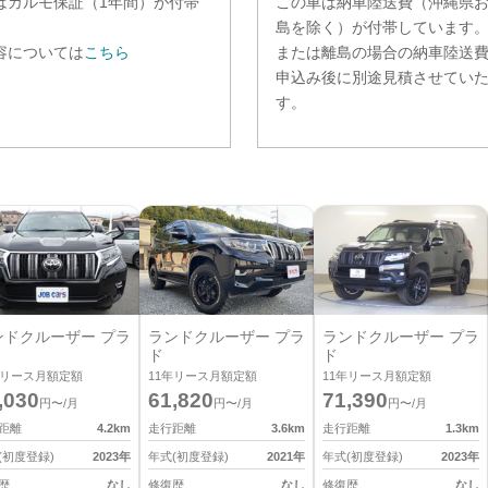
は
カルモ保証（1年間）
が付帯
この車は納車陸送費（沖縄県
。
島を除く）が付帯しています
容については
こちら
または離島の場合の納車陸送
申込み後に別途見積させてい
す。
ンドクルーザー プラ
ランドクルーザー プラ
ランドクルーザー プラ
ド
ド
リース月額定額
11
年リース月額定額
11
年リース月額定額
,030
61,820
71,390
円〜/月
円〜/月
円〜/月
距離
4.2
km
走行距離
3.6
km
走行距離
1.3
km
(初度登録)
2023
年
年式(初度登録)
2021
年
年式(初度登録)
2023
年
歴
なし
修復歴
なし
修復歴
なし