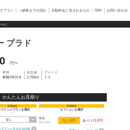
Q&A
スプラン
ご納車までの流れ
月額料金に含まれるもの
お問い合わせ
パール）
ー プラド
60
円〜
車検
グレード
排気量
車検2年付き
2,700cc
ＴＸ
かんたんお見積り
STEP2
STEP3
ンテナンスプランを選択
オプションを選択
希望
なし
なし
0円
あり
+110円
ナンバー
スプランに含まれる内容