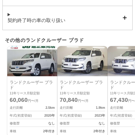
契約終了時の車の取り扱い
その他のランドクルーザー プラド
ランドクルーザー プラ
ランドクルーザー プラ
ランドクルー
ド
ド
ド
11
年リース月額定額
11
年リース月額定額
11
年リース月額
60,060
70,840
67,430
円〜/月
円〜/月
円〜
走行距離
2.5
km
走行距離
1.9
km
走行距離
年式(初度登録)
2020
年
年式(初度登録)
2023
年
年式(初度登録)
修復歴
なし
修復歴
なし
修復歴
車検
2年付き
車検
2年付き
車検