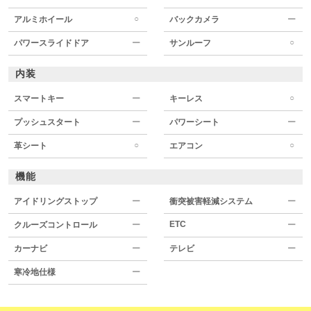
○
アルミホイール
バックカメラ
ー
○
パワースライドドア
ー
サンルーフ
内装
○
スマートキー
ー
キーレス
プッシュスタート
ー
パワーシート
ー
○
○
革シート
エアコン
機能
アイドリングストップ
ー
衝突被害軽減システム
ー
ETC
クルーズコントロール
ー
ー
カーナビ
ー
テレビ
ー
寒冷地仕様
ー