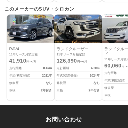
このメーカーのSUV・クロカン
RAV4
ランドクルーザー
ランドクルー
ド
11
年リース月額定額
11
年リース月額定額
11
年リース月額
41,910
126,390
円〜/月
円〜/月
60,060
円〜
走行距離
8.4
km
走行距離
4.2
km
走行距離
年式(初度登録)
2021
年
年式(初度登録)
2024
年
年式(初度登録)
修復歴
なし
修復歴
なし
修復歴
車検
2年付き
車検
2年付き
車検
お問い合わせ