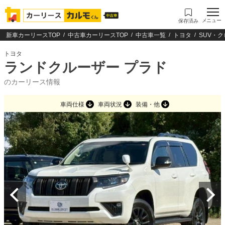
メニュー
保存済み
新車カーリースTOP
中古車カーリースTOP
中古車一覧
トヨタ
SUV・
トヨタ
ランドクルーザー プラド
のカーリース情報
車両仕様
車両状況
装備・他