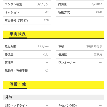
2,700cc
エンジン種別
ガソリン
排気量
AT
4WD
ミッション
駆動方式
476
車台番号（下3桁）
車両状況
走行距離
1.7万km
車検
車検2年付き
修復歴
なし
使用歴
自家用
禁煙車
ー
ワンオーナー
ー
◯
記録簿・整備手帳
装備・他
外装
LEDヘッドライト
ー
キセノン(HID)
ー