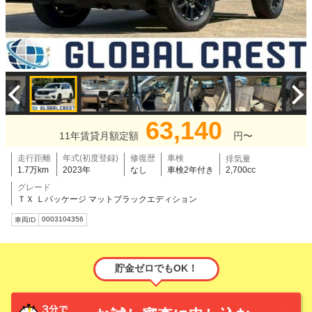
63,140
11年賃貸月額定額
円〜
走行距離
年式(初度登録)
修復歴
車検
排気量
1.7万km
2023年
なし
車検2年付き
2,700cc
グレード
ＴＸ Ｌパッケージ マットブラックエディション
0003104356
車両ID
貯金ゼロでもOK！