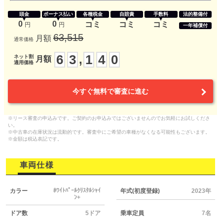
頭金
ボーナス払い
各種税金
自賠責
手数料
法的整備付
0
0
コミ
コミ
コミ
円
円
一年補償付
63,515
月額
通常価格
6
3
1
4
0
,
ネット割
月額
適用価格
今すぐ無料で審査に進む
※リース審査の申込みです。ご契約のお申込みではございませんのでお気軽にお試しくださ
い。
※中古車の在庫状況は流動的です。審査中にご希望の車種がなくなる可能性もございます。
※金額は税込表記です。
車両仕様
ﾎﾜｲﾄﾊﾟｰﾙｸﾘｽﾀﾙｼｬｲ
カラー
年式(初度登録)
2023年
ﾝ+
ドア数
5ドア
乗車定員
7名