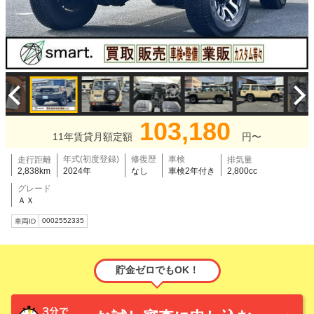
103,180
11年賃貸月額定額
円〜
年式(初度登録)
修復歴
車検
走行距離
排気量
2,838km
2024年
なし
車検2年付き
2,800cc
グレード
ＡＸ
0002552335
車両ID
貯金ゼロでもOK！