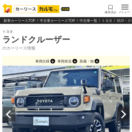
メニュー
保存済み
新車カーリースTOP
中古車カーリースTOP
中古車一覧
トヨタ
SUV・
トヨタ
ランドクルーザー
のカーリース情報
車両仕様
車両状況
装備・他