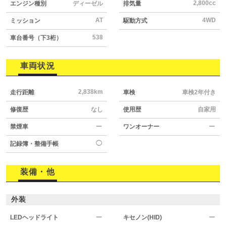
2,800cc
エンジン種別
ディーゼル
排気量
AT
4WD
ミッション
駆動方式
538
車台番号（下3桁）
車両状況
2,838km
走行距離
車検
車検2年付き
修復歴
なし
使用歴
自家用
禁煙車
ー
ワンオーナー
ー
◯
記録簿・整備手帳
装備・他
外装
LEDヘッドライト
ー
キセノン(HID)
ー