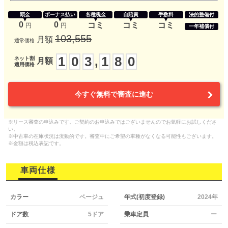
頭金
ボーナス払い
各種税金
自賠責
手数料
法的整備付
0
0
コミ
コミ
コミ
円
円
一年補償付
103,555
月額
通常価格
1
0
3
1
8
0
,
ネット割
月額
適用価格
今すぐ無料で審査に進む
※リース審査の申込みです。ご契約のお申込みではございませんのでお気軽にお試しくださ
い。
※中古車の在庫状況は流動的です。審査中にご希望の車種がなくなる可能性もございます。
※金額は税込表記です。
車両仕様
カラー
ベージュ
年式(初度登録)
2024年
ドア数
5ドア
乗車定員
ー