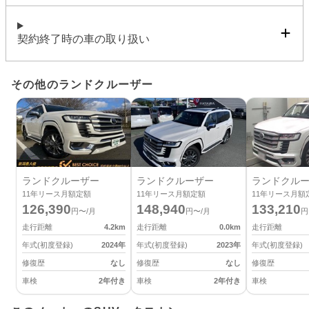
契約終了時の車の取り扱い
その他のランドクルーザー
ランドクルーザー
ランドクルーザー
ランドクル
11
年リース月額定額
11
年リース月額定額
11
年リース月額
126,390
148,940
133,210
円〜/月
円〜/月
円
走行距離
4.2
km
走行距離
0.0
km
走行距離
年式(初度登録)
2024
年
年式(初度登録)
2023
年
年式(初度登録)
修復歴
なし
修復歴
なし
修復歴
車検
2年付き
車検
2年付き
車検