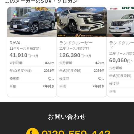
このメーカーのSUV・クロカン
RAV4
ランドクルーザー
ランドクルー
ド
11
年リース月額定額
11
年リース月額定額
11
年リース月額
41,910
126,390
円〜/月
円〜/月
60,060
円〜
走行距離
8.4
km
走行距離
4.2
km
走行距離
年式(初度登録)
2021
年
年式(初度登録)
2024
年
年式(初度登録)
修復歴
なし
修復歴
なし
修復歴
車検
2年付き
車検
2年付き
車検
お問い合わせ