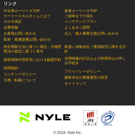
リンク
中古車カーリースTOP
新車カーリースTOP
カーリースカルモくんとは？
ご納車までの流れ
カルモ保証
メンテナンスプラン
企業情報
よくあるご質問
お客様お問い合わせ
法人・個人事業主様お問い合わせ
取材・業務提携お問い合わせ
特定商取引法に基づく表記・古物営
取扱い保険会社／推奨販売に関する方
業法の規定に基づく表示
針
信用情報の訂正および利用停止の申し
損害保険代理店等における勧誘方針
出手続き
利用規約
プライバシーポリシー
コンテンツポリシー
顧客本位の業務運営の宣言
引用・転載について
サイトマップ
© 2018- Nyle Inc.