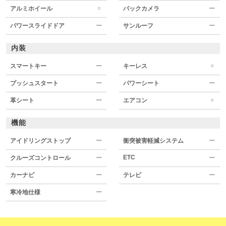
○
アルミホイール
バックカメラ
ー
パワースライドドア
ー
サンルーフ
ー
内装
○
スマートキー
ー
キーレス
プッシュスタート
ー
パワーシート
ー
○
革シート
ー
エアコン
機能
アイドリングストップ
ー
衝突被害軽減システム
ー
ETC
クルーズコントロール
ー
ー
カーナビ
ー
テレビ
ー
寒冷地仕様
ー