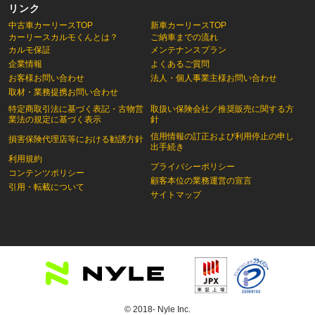
リンク
中古車カーリースTOP
新車カーリースTOP
カーリースカルモくんとは？
ご納車までの流れ
カルモ保証
メンテナンスプラン
企業情報
よくあるご質問
お客様お問い合わせ
法人・個人事業主様お問い合わせ
取材・業務提携お問い合わせ
特定商取引法に基づく表記・古物営
取扱い保険会社／推奨販売に関する方
業法の規定に基づく表示
針
信用情報の訂正および利用停止の申し
損害保険代理店等における勧誘方針
出手続き
利用規約
プライバシーポリシー
コンテンツポリシー
顧客本位の業務運営の宣言
引用・転載について
サイトマップ
© 2018- Nyle Inc.