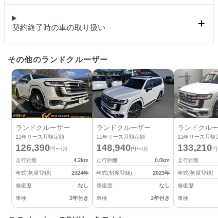
契約終了時の車の取り扱い
その他のランドクルーザー
ランドクルーザー
ランドクルーザー
ランドクル
11
年リース月額定額
11
年リース月額定額
11
年リース月額
126,390
148,940
133,210
円〜/月
円〜/月
円
走行距離
4.2
km
走行距離
0.0
km
走行距離
年式(初度登録)
2024
年
年式(初度登録)
2023
年
年式(初度登録)
修復歴
なし
修復歴
なし
修復歴
車検
2年付き
車検
2年付き
車検