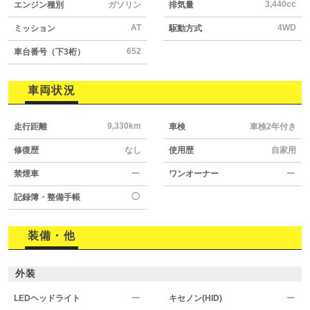
3,440cc
エンジン種別
ガソリン
排気量
AT
4WD
ミッション
駆動方式
652
車台番号（下3桁）
車両状況
9,330km
走行距離
車検
車検2年付き
修復歴
なし
使用歴
自家用
禁煙車
ー
ワンオーナー
ー
◯
記録簿・整備手帳
装備・他
外装
LEDヘッドライト
ー
キセノン(HID)
ー