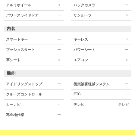
○
アルミホイール
バックカメラ
ー
○
パワースライドドア
ー
サンルーフ
内装
○
スマートキー
ー
キーレス
プッシュスタート
ー
パワーシート
ー
○
○
革シート
エアコン
機能
アイドリングストップ
ー
衝突被害軽減システム
ー
ETC
クルーズコントロール
ー
ー
○
カーナビ
テレビ
テレビ
寒冷地仕様
ー