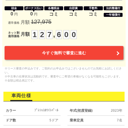
頭金
ボーナス払い
各種税金
自賠責
手数料
法的整備付
0
0
コミ
コミ
コミ
円
円
一年補償付
127,975
月額
通常価格
1
2
7
6
0
0
,
ネット割
月額
適用価格
今すぐ無料で審査に進む
※リース審査の申込みです。ご契約のお申込みではございませんのでお気軽にお試しくださ
い。
※中古車の在庫状況は流動的です。審査中にご希望の車種がなくなる可能性もございます。
※金額は税込表記です。
車両仕様
ﾌﾟﾚｼｬｽﾎﾜｲﾄﾊﾟｰﾙ
カラー
年式(初度登録)
2023年
ドア数
5ドア
乗車定員
7名