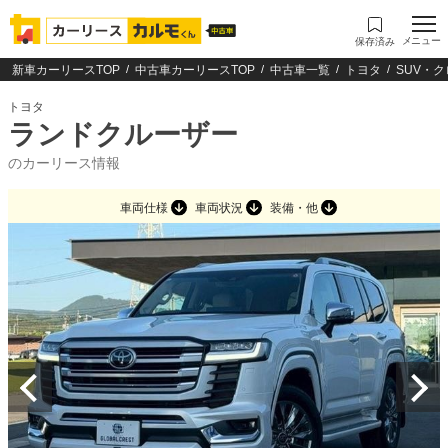
メニュー
保存済み
新車カーリースTOP
中古車カーリースTOP
中古車一覧
トヨタ
SUV・
トヨタ
ランドクルーザー
のカーリース情報
車両仕様
車両状況
装備・他