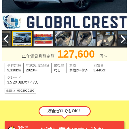
127,600
11年賃貸月額定額
円〜
年式(初度登録)
修復歴
車検
走行距離
排気量
9,330km
2023年
なし
車検2年付き
3,440cc
グレード
3.5 ZX JBLｻｳﾝﾄﾞ7人
0002929199
車両ID
貯金ゼロでもOK！