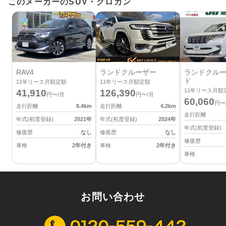
このメーカーのSUV・クロカン
RAV4
ランドクルーザー
ランドクルー
ド
11
年リース月額定額
11
年リース月額定額
11
年リース月額
41,910
126,390
円〜/月
円〜/月
60,060
円〜
走行距離
8.4
km
走行距離
4.2
km
走行距離
年式(初度登録)
2021
年
年式(初度登録)
2024
年
年式(初度登録)
修復歴
なし
修復歴
なし
修復歴
車検
2年付き
車検
2年付き
車検
お問い合わせ