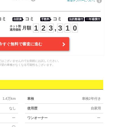
希望ナンバーについて
コミ
コミ
コミ
自賠責
手数料
法的整備付
一年補償付
1
2
3
3
1
0
,
ネット割
月額
適用価格
今すぐ無料で審査に進む
ではございませんのでお気軽にお試しください。
希望の車種がなくなる可能性もございます。
1.4万km
車検
車検2年付き
なし
使用歴
自家用
ー
ワンオーナー
ー