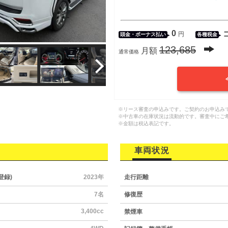
0
円
頭金・
ボーナス払い
各種税金
123,685
月額
通常価格
※リース審査の申込みです。ご契約のお申込み
※中古車の在庫状況は流動的です。審査中にご
※金額は税込表記です。
車両状況
登録)
2023年
走行距離
7名
修復歴
3,400cc
禁煙車