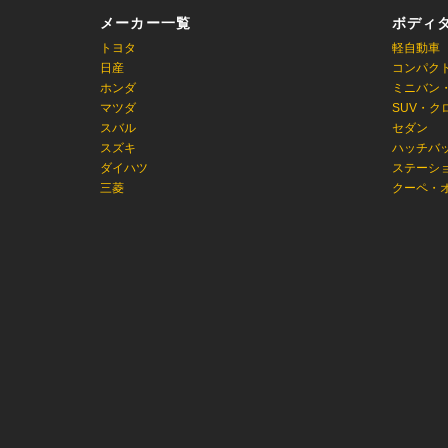
メーカー一覧
ボディ
トヨタ
軽自動車
日産
コンパク
ホンダ
ミニバン
マツダ
SUV・ク
スバル
セダン
スズキ
ハッチバ
ダイハツ
ステーシ
三菱
クーペ・