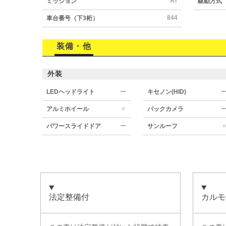
AT
ミッション
駆動方式
844
車台番号（下3桁）
装備・他
外装
LEDヘッドライト
ー
キセノン(HID)
○
アルミホイール
バックカメラ
○
パワースライドドア
ー
サンルーフ
法定整備付
カルモ