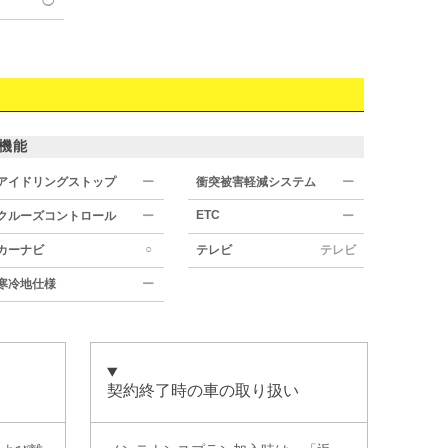
◯
機能
アイドリングストップ
ー
衝突被害軽減システム
ー
ETC
クルーズコントロール
ー
ー
○
カーナビ
テレビ
テレビ
寒冷地仕様
ー
契約終了時の車の取り扱い