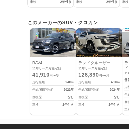
車検
2年付き
車検
2年付き
車検
このメーカーのSUV・クロカン
RAV4
ランドクルーザー
ラ
ド
11
年リース月額定額
11
年リース月額定額
11
41,910
126,390
円〜/月
円〜/月
6
走行距離
8.4
km
走行距離
4.2
km
走
年式(初度登録)
2021
年
年式(初度登録)
2024
年
年
修復歴
なし
修復歴
なし
修
車検
2年付き
車検
2年付き
車