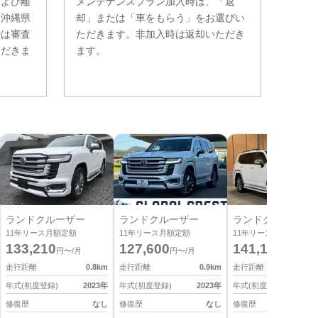
および離
メンテナンスプラン加入時は、「返
。沖縄県
却」または「車をもらう」をお選びい
費は審査
ただきます。非加入時は返却いただき
ただきま
ます。
ランドクルーザー
ランドクルーザー
ランドクルーザー
11
年リース月額定額
11
年リース月額定額
11
年リース月額定額
133,210
127,600
141,130
円〜/月
円〜/月
円〜/月
走行距離
0.8
km
走行距離
0.9
km
走行距離
0
年式(初度登録)
2023
年
年式(初度登録)
2023
年
年式(初度登録)
2
修復歴
なし
修復歴
なし
修復歴