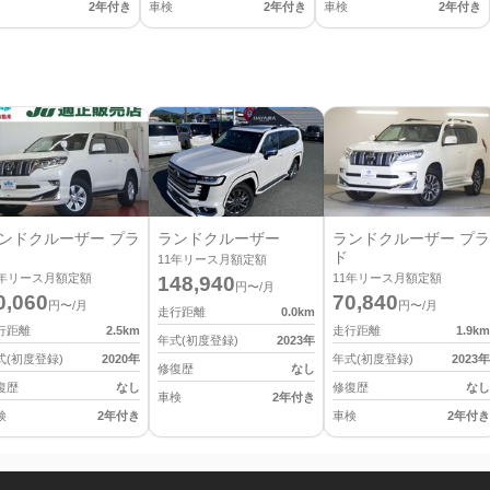
2年付き
車検
2年付き
車検
2年付き
ンドクルーザー プラ
ランドクルーザー
ランドクルーザー プラ
ド
11
年リース月額定額
年リース月額定額
11
年リース月額定額
148,940
円〜/月
0,060
70,840
円〜/月
円〜/月
走行距離
0.0
km
行距離
2.5
km
走行距離
1.9
km
年式(初度登録)
2023
年
式(初度登録)
2020
年
年式(初度登録)
2023
年
修復歴
なし
復歴
なし
修復歴
なし
車検
2年付き
検
2年付き
車検
2年付き