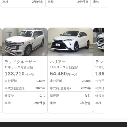
車検
2年付き
車検
2年付き
車検
2
ランドクルーザー
ハリアー
ランドクルーザー
11
年リース月額定額
11
年リース月額定額
11
年リース月額定額
133,210
64,460
136,620
円〜/月
円〜/月
円〜/月
走行距離
0.6
km
走行距離
2.0
km
走行距離
年式(初度登録)
2023
年
年式(初度登録)
2023
年
年式(初度登録)
修復歴
なし
修復歴
なし
修復歴
車検
2年付き
車検
2年付き
車検