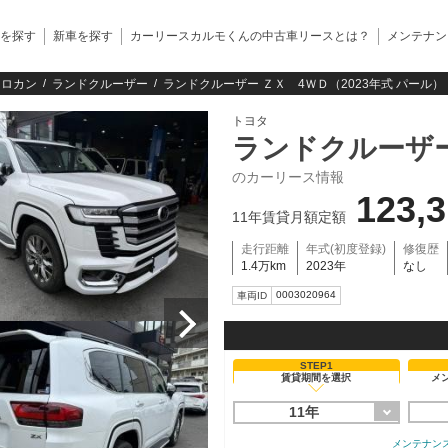
を探す
新車を探す
カーリースカルモくんの中古車リースとは？
メンテナン
クロカン
ランドクルーザー
ランドクルーザー ＺＸ 4ＷＤ（2023年式 パール）
トヨタ
ランドクルーザ
のカーリース情報
123,
11年賃貸月額定額
走行距離
年式(初度登録)
修復歴
1.4万km
2023年
なし
0003020964
車両ID
STEP1
賃貸期間を選択
メ
11年
メンテナン