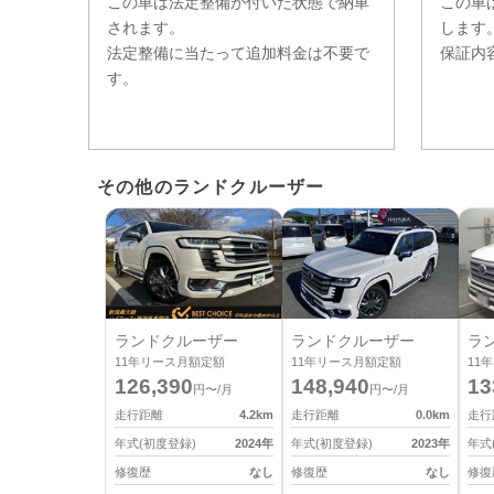
この車は法定整備が付いた状態で納車
この車
されます。
します
法定整備に当たって追加料金は不要で
保証内
す。
その他のランドクルーザー
ランドクルーザー
ランドクルーザー
ラ
11
年リース月額定額
11
年リース月額定額
11
年
126,390
148,940
13
円〜/月
円〜/月
走行距離
4.2
km
走行距離
0.0
km
走行
年式(初度登録)
2024
年
年式(初度登録)
2023
年
年式
修復歴
なし
修復歴
なし
修復