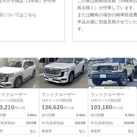
は
カルモ保証（1年間）
が付帯
この車は納車陸送費（沖縄県
。
島を除く）が付帯しています
容については
こちら
または離島の場合の納車陸送
申込み後に別途見積させてい
す。
ンドクルーザー
ランドクルーザー
ランドクルーザー
リース月額定額
11
年リース月額定額
11
年リース月額定額
3,210
136,620
103,180
円〜/月
円〜/月
円〜/月
距離
0.6
km
走行距離
0.4
km
走行距離
0.3
km
(初度登録)
2023
年
年式(初度登録)
2023
年
年式(初度登録)
2024
年
歴
なし
修復歴
なし
修復歴
なし