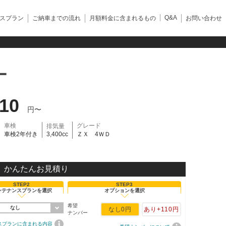
Q&A
スプラン
ご納車までの流れ
月額料金に含まれるもの
お問い合わせ
ー
310
円〜
車検
グレード
排気量
車検2年付き
3,400cc
ＺＸ 4ＷＤ
かんたんお見積り
STEP2
STEP3
ンテナンスプランを選択
オプションを選択
希望
なし
なし
0円
あり
+110円
ナンバー
スプランに含まれる内容