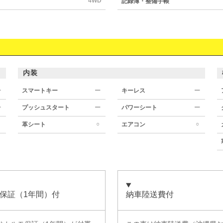
4WD
記録簿・整備手帳
内装
ー
スマートキー
ー
キーレス
ー
ー
プッシュスタート
ー
パワーシート
ー
○
○
革シート
エアコン
保証（1年間）付
納車陸送費付