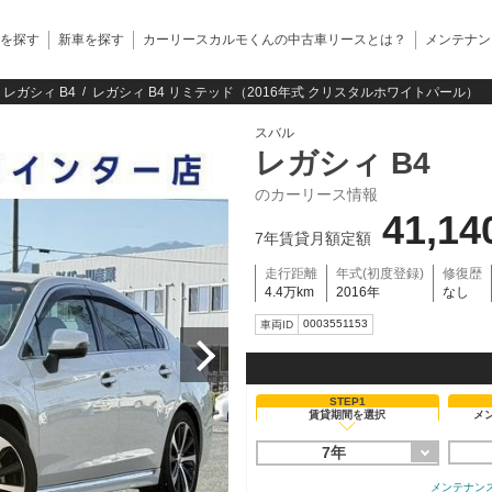
を探す
新車を探す
カーリースカルモくんの中古車リースとは？
メンテナン
レガシィ B4
レガシィ B4 リミテッド（2016年式 クリスタルホワイトパール）
スバル
レガシィ B4
のカーリース情報
41,14
7年賃貸月額定額
走行距離
年式(初度登録)
修復歴
4.4万km
2016年
なし
0003551153
車両ID
STEP1
賃貸期間を選択
メ
7年
メンテナン