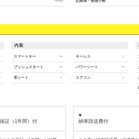
4WD
記録簿・整備手帳
内装
○
ー
スマートキー
ー
キーレス
ー
プッシュスタート
ー
パワーシート
ー
○
○
ー
革シート
エアコン
保証（1年間）付
納車陸送費付