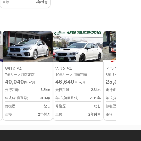
車検
2年付き
WRX S4
WRX S4
インプレッサ G4
7
年リース月額定額
10
年リース月額定額
8
年リース月額定額
40,040
46,640
25,300
円〜/月
円〜/月
円〜/月
走行距離
5.8
km
走行距離
2.3
km
走行距離
年式(初度登録)
2016
年
年式(初度登録)
2019
年
年式(初度登録)
修復歴
なし
修復歴
なし
修復歴
車検
2年付き
車検
2年付き
車検