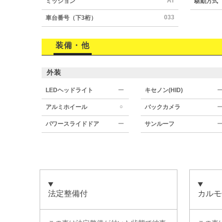
AT
ミッション
駆動方式
033
車台番号（下3桁）
装備・他
外装
LEDヘッドライト
ー
キセノン(HID)
○
アルミホイール
バックカメラ
パワースライドドア
ー
サンルーフ
法定整備付
カルモ