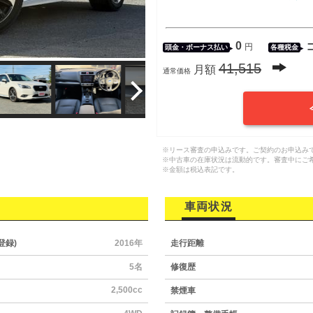
0
円
頭金・
ボーナス払い
各種税金
41,515
月額
通常価格
※リース審査の申込みです。ご契約のお申込み
※中古車の在庫状況は流動的です。審査中にご
※金額は税込表記です。
車両状況
登録)
2016年
走行距離
5名
修復歴
2,500cc
禁煙車