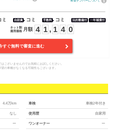
希望ナンバーについて
コミ
コミ
コミ
自賠責
手数料
法的整備付
一年補償付
4
1
1
4
0
,
ネット割
月額
適用価格
今すぐ無料で審査に進む
ではございませんのでお気軽にお試しください。
希望の車種がなくなる可能性もございます。
4.4万km
車検
車検2年付き
なし
使用歴
自家用
ー
ワンオーナー
ー