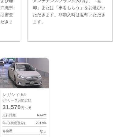
および離
メンテナンスプラン加入時は、「返
。沖縄県
却」または「車をもらう」をお選びい
費は審査
ただきます。非加入時は返却いただき
ただきま
ます。
レガシィ B4
8
年リース月額定額
31,570
円〜/月
走行距離
6.4
km
年式(初度登録)
2017
年
修復歴
なし