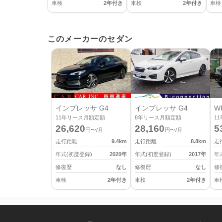
車検
2年付き
車検
2年付き
車検
このメーカーのセダン
インプレッサ G4
インプレッサ G4
W
11
年リース月額定額
8
年リース月額定額
11
26,620
28,160
5
円〜/月
円〜/月
走行距離
9.4
km
走行距離
8.8
km
走
年式(初度登録)
2020
年
年式(初度登録)
2017
年
年
修復歴
なし
修復歴
なし
修
車検
2年付き
車検
2年付き
車