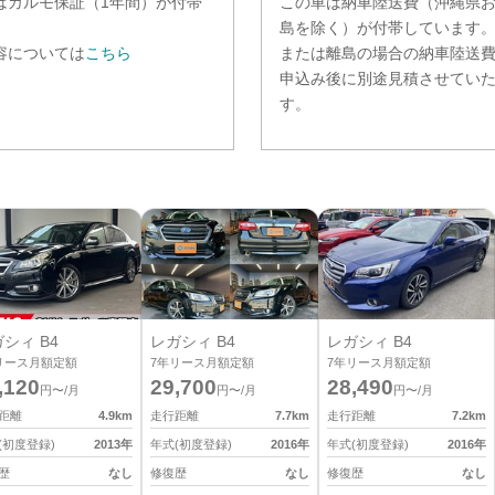
は
カルモ保証（1年間）
が付帯
この車は納車陸送費（沖縄県
。
島を除く）が付帯しています
容については
こちら
または離島の場合の納車陸送
申込み後に別途見積させてい
す。
シィ B4
レガシィ B4
レガシィ B4
リース月額定額
7
年リース月額定額
7
年リース月額定額
,120
29,700
28,490
円〜/月
円〜/月
円〜/月
距離
4.9
km
走行距離
7.7
km
走行距離
7.2
km
(初度登録)
2013
年
年式(初度登録)
2016
年
年式(初度登録)
2016
年
歴
なし
修復歴
なし
修復歴
なし