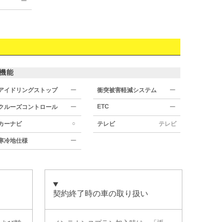
ー
機能
アイドリングストップ
ー
衝突被害軽減システム
ー
ETC
クルーズコントロール
ー
ー
○
カーナビ
テレビ
テレビ
寒冷地仕様
ー
契約終了時の車の取り扱い