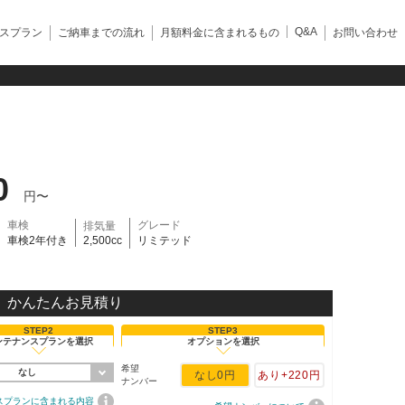
Q&A
スプラン
ご納車までの流れ
月額料金に含まれるもの
お問い合わせ
0
円〜
車検
グレード
排気量
車検2年付き
2,500cc
リミテッド
かんたんお見積り
STEP2
STEP3
ンテナンスプランを選択
オプションを選択
希望
なし
なし
0円
あり
+220円
ナンバー
スプランに含まれる内容