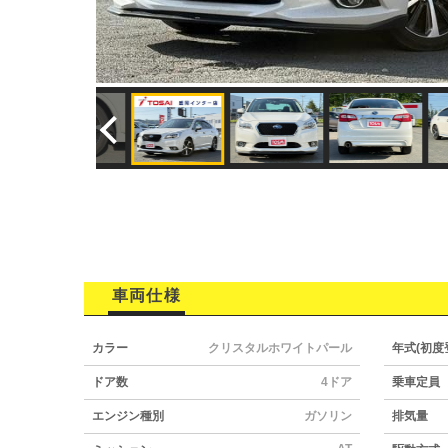
車両仕様
カラー
クリスタルホワイトパール
年式(初度
ドア数
4ドア
乗車定員
エンジン種別
ガソリン
排気量