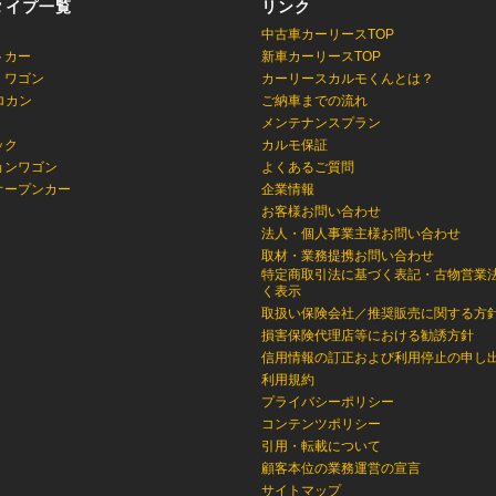
タイプ一覧
リンク
中古車カーリースTOP
トカー
新車カーリースTOP
・ワゴン
カーリースカルモくんとは？
ロカン
ご納車までの流れ
メンテナンスプラン
ック
カルモ保証
ョンワゴン
よくあるご質問
オープンカー
企業情報
お客様お問い合わせ
法人・個人事業主様お問い合わせ
取材・業務提携お問い合わせ
特定商取引法に基づく表記・古物営業
く表示
取扱い保険会社／推奨販売に関する方
損害保険代理店等における勧誘方針
信用情報の訂正および利用停止の申し
利用規約
プライバシーポリシー
コンテンツポリシー
引用・転載について
顧客本位の業務運営の宣言
サイトマップ