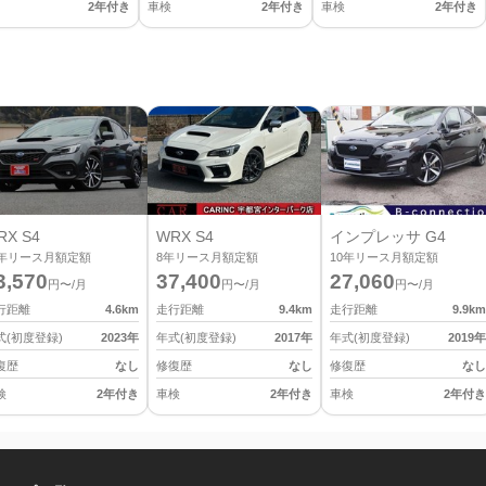
2年付き
車検
2年付き
車検
2年付き
RX S4
WRX S4
インプレッサ G4
年リース月額定額
8
年リース月額定額
10
年リース月額定額
3,570
37,400
27,060
円〜/月
円〜/月
円〜/月
行距離
4.6
km
走行距離
9.4
km
走行距離
9.9
km
式(初度登録)
2023
年
年式(初度登録)
2017
年
年式(初度登録)
2019
年
復歴
なし
修復歴
なし
修復歴
なし
検
2年付き
車検
2年付き
車検
2年付き