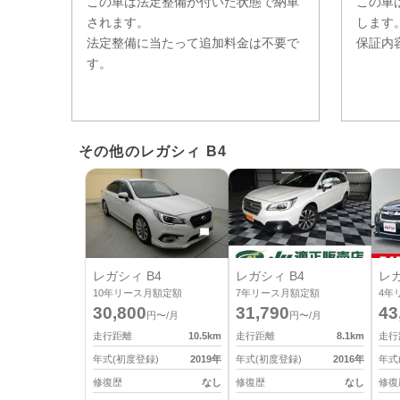
この車は法定整備が付いた状態で納車
この車
されます。
します
法定整備に当たって追加料金は不要で
保証内
す。
その他のレガシィ B4
レガシィ B4
レガシィ B4
レガ
10
年リース月額定額
7
年リース月額定額
4
年
30,800
31,790
43
円〜/月
円〜/月
走行距離
10.5
km
走行距離
8.1
km
走行
年式(初度登録)
2019
年
年式(初度登録)
2016
年
年式
修復歴
なし
修復歴
なし
修復