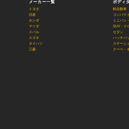
メーカー一覧
ボディ
トヨタ
軽自動車
日産
コンパク
ホンダ
ミニバン
マツダ
SUV・ク
スバル
セダン
スズキ
ハッチバ
ダイハツ
ステーシ
三菱
クーペ・