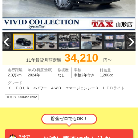
34,210
11年賃貸月額定額
円〜
走行距離
年式(初度登録)
修復歴
車検
排気量
2.3万km
2024年
なし
車検2年付き
1,200cc
グレード
Ｘ ＦＯＵＲ eパワー ４ＷＤ エマージェンシーＢ ＬＥＤライト
0003551562
車両ID
貯金ゼロでもOK！