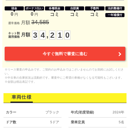
頭金
ボーナス払い
各種税金
自賠責
手数料
法的整備付
0
0
コミ
コミ
コミ
円
円
一年補償付
34,585
月額
通常価格
3
4
2
1
0
,
ネット割
月額
適用価格
今すぐ無料で審査に進む
※リース審査の申込みです。ご契約のお申込みではございませんのでお気軽にお試しくださ
い。
※中古車の在庫状況は流動的です。審査中にご希望の車種がなくなる可能性もございます。
※金額は税込表記です。
車両仕様
カラー
ブラック
年式(初度登録)
2024年
ドア数
5ドア
乗車定員
5名