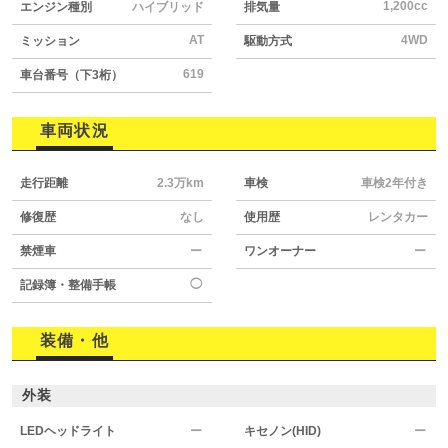
1,200cc
エンジン種別
ハイブリッド
排気量
AT
4WD
ミッション
駆動方式
619
車台番号（下3桁）
車両状況
走行距離
2.3万km
車検
車検2年付き
修復歴
なし
使用歴
レンタカー
禁煙車
ー
ワンオーナー
ー
◯
記録簿・整備手帳
装備・他
外装
LEDヘッドライト
ー
キセノン(HID)
ー