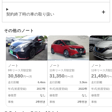
契約終了時の車の取り扱い
その他のノート
ノート
ノート
ノート
8
年リース月額定額
11
年リース月額定額
11
年リース月額
30,580
31,350
21,450
円〜/月
円〜/月
円〜
走行距離
6.4
km
走行距離
3.3
km
走行距離
年式(初度登録)
2017
年
年式(初度登録)
2022
年
年式(初度登録)
修復歴
なし
修復歴
なし
修復歴
車検
2年付き
車検
2年付き
車検