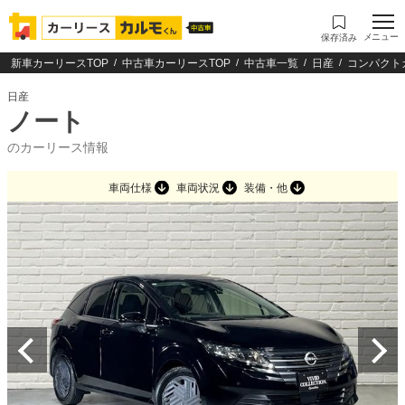
メニュー
保存済み
新車カーリースTOP
中古車カーリースTOP
中古車一覧
日産
コンパクト
日産
ノート
のカーリース情報
車両仕様
車両状況
装備・他