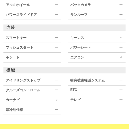
アルミホイール
ー
バックカメラ
ー
パワースライドドア
ー
サンルーフ
ー
内装
○
スマートキー
ー
キーレス
プッシュスタート
ー
パワーシート
ー
○
革シート
ー
エアコン
機能
アイドリングストップ
ー
衝突被害軽減システム
ー
ETC
クルーズコントロール
ー
ー
○
カーナビ
テレビ
ー
寒冷地仕様
ー