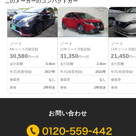
このメーカーのコンパクトカー
ノート
ノート
ノート
8
年リース月額定額
11
年リース月額定額
11
年リース月額
30,580
31,350
21,450
円〜/月
円〜/月
円〜
走行距離
6.4
km
走行距離
3.3
km
走行距離
年式(初度登録)
2017
年
年式(初度登録)
2022
年
年式(初度登録)
修復歴
なし
修復歴
なし
修復歴
車検
2年付き
車検
2年付き
車検
お問い合わせ