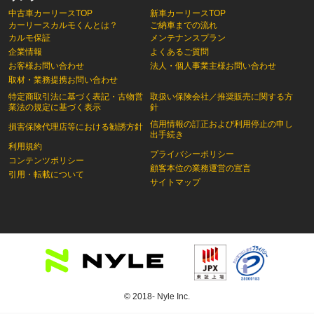
中古車カーリースTOP
新車カーリースTOP
カーリースカルモくんとは？
ご納車までの流れ
カルモ保証
メンテナンスプラン
企業情報
よくあるご質問
お客様お問い合わせ
法人・個人事業主様お問い合わせ
取材・業務提携お問い合わせ
特定商取引法に基づく表記・古物営
取扱い保険会社／推奨販売に関する方
業法の規定に基づく表示
針
信用情報の訂正および利用停止の申し
損害保険代理店等における勧誘方針
出手続き
利用規約
プライバシーポリシー
コンテンツポリシー
顧客本位の業務運営の宣言
引用・転載について
サイトマップ
© 2018- Nyle Inc.